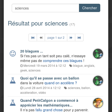
Chercher
Résultat pour sciences
(17)
page 1 sur 2
20 blagues ...
Si t'es pas un tant soit peu calé, n'essaye
même pas de
comprendre ces blagues
!
Mercredi 19 mars 2014 à 12:12
blague
,
anglais
,
geek
,
sciences
Quoi qu'il se passe avec un ballon
dans la voiture
quand on accélère ?
Lundi 28 avril 2014 à 12:12
sciences
,
ballon
,
accéleration
,
vidéo
Quand PetitCalgon a commencé à
apprécier les mathématiques...
Il n'a pas
fallu grand chose
pour y parvenir.