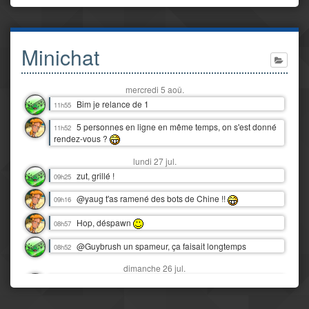
Minichat
mercredi 5 aoû.
Bim je relance de 1
11h55
5 personnes en ligne en même temps, on s'est donné
11h52
rendez-vous ?
lundi 27 jul.
zut, grillé !
09h25
@yaug t'as ramené des bots de Chine !!
09h16
Hop, déspawn
08h57
@Guybrush un spameur, ça faisait longtemps
08h52
dimanche 26 jul.
Snif, nos vacances au Tréport déjà finies :'(
16h06
Y'a juste eu 3 orages dantesques en 12 heures !
00h07