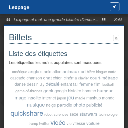
Lexpage
Menu
Lexpage et moi, une grande histoire d'amour...
—
Suki
Billets
Liste des étiquettes
Les étiquettes les moins populaires sont masquées.
anglais
animaux
animation
art
amérique
bière
blague
carte
chat
court-métrage
cascade
chanson
chien
cinéma
clavier
décalé
femme
danse
dessin
enfant
fail
film
diy
football
geek
humour
google
histoire
homme
game-of-thrones
jeu
image
insolite
internet
mashup
monde
japon
magie
musique
photo
parodie
publicité
neige
quickshare
starwars
sexe
robot
sciences
technologie
vidéo
voiture
vitesse
trump
twitter
vie