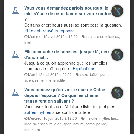
Vous vous demandez parfois pourquoi le
miel s'étale de cette façon sur votre tartine
?
Certains chercheurs aussi se sont posé la question.
Et ils ont trouvé la réponse.
Mercredi 15 avril 2015 à 12:00
recherche
,
sciences
,
miel
Elle accouche de jumelles, jusque là, rien
d'anormal...
Jusqu'à ce qu'on apprenne que les jumelles
n'ont pas le même père !
Explications.
Mardi 12 mai 2015 à 00:00
sexe
,
bébé
,
père
,
sciences
,
femme
,
insolite
Vous pensez qu'on voit le mur de Chine
depuis l'espace ? Ou que les chiens
transpirent en salivant ?
Vous avez tout faux ! Voici une liste de quelques
autres mythes
à se sortir de la tête !
Mercredi 10 juin 2015 à 12:00
histoire
,
mythe
,
faux
,
idée
,
sciences
,
religion
,
sport
,
nature
,
corps
,
police
,
nourriture