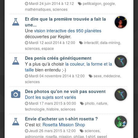
Mardi 24 juin 2014 à 12:12
petitcalgon
,
google
,
mathématiques
,
sciences
Et dire que la première trouvée a fait la
une...
Une
vision interactive des 950 planètes
découvertes par Kepler.
Mardi 12 août 2014 à 12:00
interactif
,
data-mining
,
sciences
,
espace
Des penis créés génétiquement
Y a plus qu'à choisir
la couleur, la forme et la
taille
bien entendu ;-)
Mardi 04 novembre 2014 à 12:00
sexe
,
médecine
,
sciences
Des photos qu'on ne voit pas souvent
Dont les sujets sont variés
Mardi 17 mars 2015 à 00:00
photo
,
nature
,
technologie
,
histoire
,
sciences
Envie d'acheter un t-shirt rosetta ?
C'est ici:
Rosetta Mission Shop
Jeudi 26 mars 2015 à 12:00
sciences
,
astronomie
,
rosetta
,
mission
,
philae
,
t-shirt
,
sweet