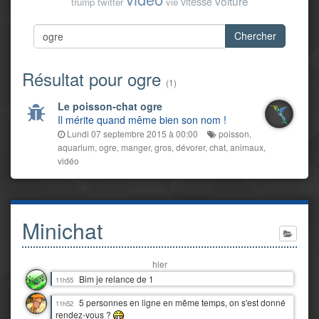
voiture
vitesse
trump
twitter
vie
Chercher
Résultat pour ogre
(1)
Le poisson-chat ogre
Il mérite quand même bien son nom !
Lundi 07 septembre 2015 à 00:00
poisson
,
aquarium
,
ogre
,
manger
,
gros
,
dévorer
,
chat
,
animaux
,
vidéo
Minichat
hier
Bim je relance de 1
11h55
5 personnes en ligne en même temps, on s'est donné
11h52
rendez-vous ?