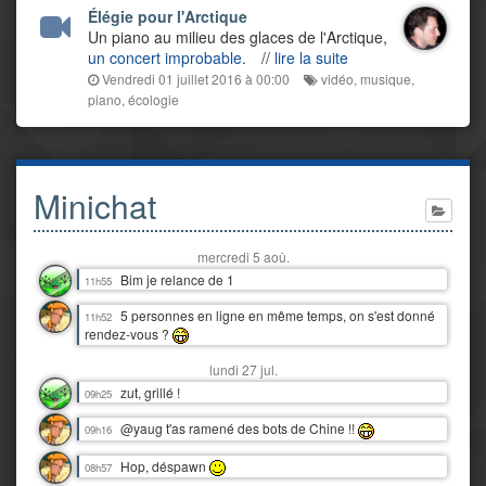
Élégie pour l'Arctique
Un piano au milieu des glaces de l'Arctique,
un concert improbable
.
//
lire la suite
Vendredi 01 juillet 2016 à 00:00
vidéo
,
musique
,
piano
,
écologie
Minichat
mercredi 5 aoû.
Bim je relance de 1
11h55
5 personnes en ligne en même temps, on s'est donné
11h52
rendez-vous ?
lundi 27 jul.
zut, grillé !
09h25
@yaug t'as ramené des bots de Chine !!
09h16
Hop, déspawn
08h57