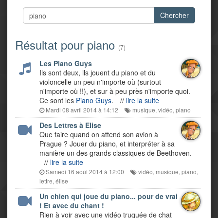
Chercher
Résultat pour piano
(7)
Les Piano Guys
Ils sont deux, ils jouent du piano et du
violoncelle un peu n'importe où (surtout
n'importe où !!), et sur à peu près n'importe quoi.
Ce sont les
Piano Guys
.
//
lire la suite
Mardi 08 avril 2014 à 14:12
musique
,
vidéo
,
piano
Des Lettres à Elise
Que faire quand on attend son avion à
Prague ? Jouer du piano, et interpréter à sa
manière un des grands classiques de Beethoven.
//
lire la suite
Samedi 16 août 2014 à 12:00
vidéo
,
musique
,
piano
,
lettre
,
élise
Un chien qui joue du piano... pour de vrai
! Et avec du chant !
Rien à voir avec une vidéo truquée de chat