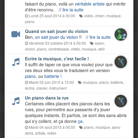
faisant du piano, voilà un
véritable artiste
qui
mérite
d'être reconnu.
//
lire la suite
Lundi 25 août 2014 à 00:00
vidéo
,
chien
,
musique
,
piano
Quand on sait jouer du violon
Ben,
on sait jouer du violon
!!
//
lire la suite
Vendredi 03 octobre 2014 à 00:00
salon
,
violon
,
piano
,
contrebasse
,
vidéo
,
musique
,
skill
Ecrire la musique, c'est facile !
Il suffit de taper ce que vous voulez pour que
ces deux sites vous le traduisent en version
piano
, ou
batterie !
Mardi 02 juin 2015 à 12:00
musique
,
piano
,
batterie
,
écrire
,
clavier
,
instrument
Un piano dans la rue
Certaines villes placent des pianos dans les
rues, pour permettre aux passants d'y jouer
quelques instants. Et parfois, ce sont des sans-abris
qui s'y collent, et ça donne
ça
.
Mardi 04 août 2015 à 00:00
piano
,
musique
,
sans-
abris
,
artiste
,
vidéo