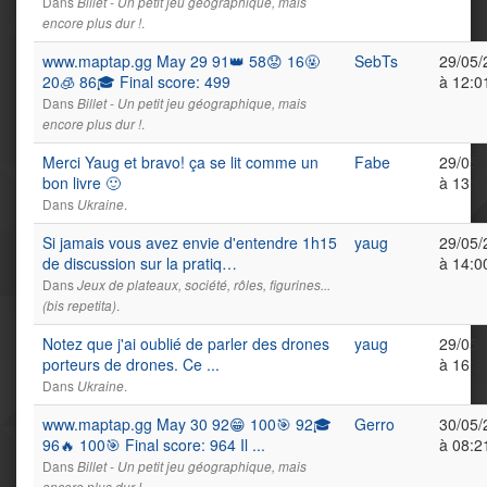
Dans
Billet - Un petit jeu géographique, mais
.
encore plus dur !
www.maptap.gg May 29 91👑 58😟 16🤬
SebTs
29/05/
20🧊 86🎓 Final score: 499
à 12:0
Dans
Billet - Un petit jeu géographique, mais
.
encore plus dur !
Merci Yaug et bravo! ça se lit comme un
Fabe
29/05/
bon livre 🙂
à 13:0
Dans
.
Ukraine
Si jamais vous avez envie d'entendre 1h15
yaug
29/05/
de discussion sur la pratiq…
à 14:0
Dans
Jeux de plateaux, société, rôles, figurines...
.
(bis repetita)
Notez que j'ai oublié de parler des drones
yaug
29/05/
porteurs de drones. Ce ...
à 16:3
Dans
.
Ukraine
www.maptap.gg May 30 92😁 100🎯 92🎓
Gerro
30/05/
96🔥 100🎯 Final score: 964 Il ...
à 08:2
Dans
Billet - Un petit jeu géographique, mais
.