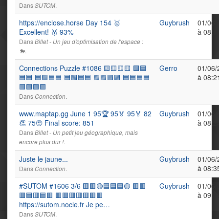
Dans
.
SUTOM
https://enclose.horse Day 154 🥇
Guybrush
01/06/
Excellent! 🥇 93%
à 08:1
Dans
Billet - Un jeu d'optimisation de l'espace :
.
🐎
Connections Puzzle #1086 🟨🟨🟨🟨 🟪🟦
Gerro
01/06/
🟦🟦 🟦🟪🟦🟦 🟦🟩🟦🟦 🟪🟪🟪🟪 🟦🟦🟦🟦
à 08:2
🟩🟩🟩🟩
Dans
.
Connection
www.maptap.gg June 1 95🏆 95🏅 95🏅 82
Guybrush
01/06/
👏 75🤨 Final score: 851
à 08:2
Dans
Billet - Un petit jeu géographique, mais
.
encore plus dur !
Juste le jaune...
Guybrush
01/06/
à 08:3
Dans
.
Connection
#SUTOM #1606 3/6 🟥🟥🟡🟦🟦🟦🟡 🟥🟥
Guybrush
01/06/
🟥🟦🟥🟦🟥 🟥🟥🟥🟥🟥🟥🟥
à 09:1
https://sutom.nocle.fr Je pe…
Dans
.
SUTOM