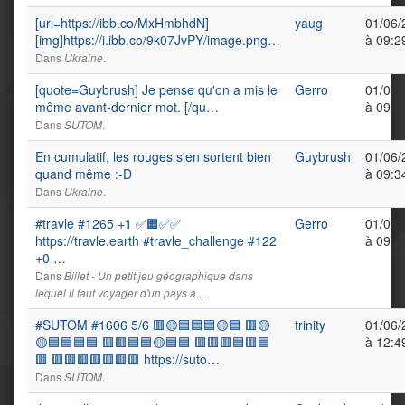
[url=https://ibb.co/MxHmbhdN]
yaug
01/06/
[img]https://i.ibb.co/9k07JvPY/image.png…
à 09:2
Dans
.
Ukraine
[quote=Guybrush] Je pense qu'on a mis le
Gerro
01/06/
même avant-dernier mot. [/qu…
à 09:3
Dans
.
SUTOM
En cumulatif, les rouges s'en sortent bien
Guybrush
01/06/
quand même :-D
à 09:3
Dans
.
Ukraine
#travle #1265 +1 ✅🟧✅✅
Gerro
01/06/
https://travle.earth #travle_challenge #122
à 09:3
+0 …
Dans
Billet - Un petit jeu géographique dans
.
lequel il faut voyager d'un pays à...
#SUTOM #1606 5/6 🟥🟡🟦🟦🟦🟡🟦 🟥🟡
trinity
01/06/
🟡🟦🟦🟦🟦 🟥🟥🟦🟦🟡🟦🟦 🟥🟥🟥🟦🟥🟦
à 12:4
🟥 🟥🟥🟥🟥🟥🟥🟥 https://suto…
Dans
.
SUTOM