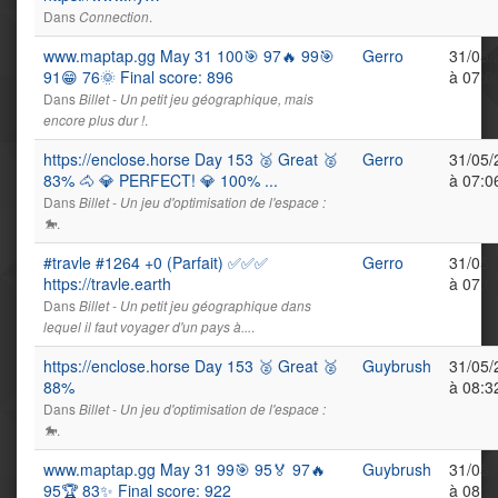
Dans
.
Connection
www.maptap.gg May 31 100🎯 97🔥 99🎯
Gerro
31/05/
91😁 76🌞 Final score: 896
à 07:0
Dans
Billet - Un petit jeu géographique, mais
.
encore plus dur !
https://enclose.horse Day 153 🥈 Great 🥈
Gerro
31/05/
83% 🐴 💎 PERFECT! 💎 100% ...
à 07:0
Dans
Billet - Un jeu d'optimisation de l'espace :
.
🐎
#travle #1264 +0 (Parfait) ✅✅✅
Gerro
31/05/
https://travle.earth
à 07:0
Dans
Billet - Un petit jeu géographique dans
.
lequel il faut voyager d'un pays à...
https://enclose.horse Day 153 🥈 Great 🥈
Guybrush
31/05/
88%
à 08:3
Dans
Billet - Un jeu d'optimisation de l'espace :
.
🐎
www.maptap.gg May 31 99🎯 95🏅 97🔥
Guybrush
31/05/
95🏆 83✨ Final score: 922
à 08:3