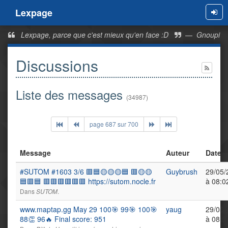
Lexpage
Men
Lexpage, parce que c'est mieux qu'en face :D
—
Gnoupi
Discussions
Liste des messages
(34987)
page 687 sur 700
Message
Auteur
Date
#SUTOM #1603 3/6 🟥🟦🟡🟡🟡🟦 🟥🟡🟡
Guybrush
29/05/
🟦🟥🟦 🟥🟥🟥🟥🟥🟥 https://sutom.nocle.fr
à 08:0
Dans
.
SUTOM
www.maptap.gg May 29 100🎯 99🎯 100🎯
yaug
29/05/
88👏 96🔥 Final score: 951
à 08:5