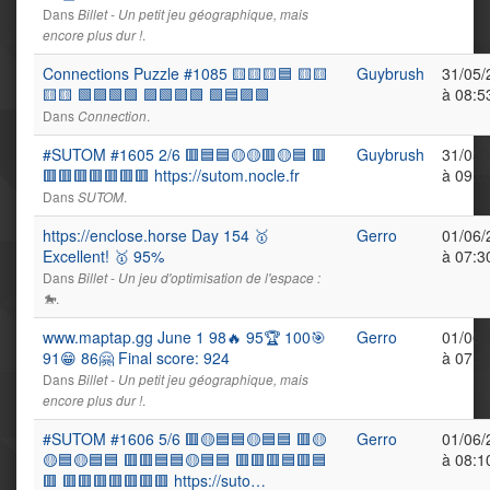
Dans
Billet - Un petit jeu géographique, mais
.
encore plus dur !
Connections Puzzle #1085 🟨🟨🟨🟦 🟨🟨
Guybrush
31/05/
🟨🟨 🟩🟪🟩🟩 🟪🟩🟪🟩 🟩🟦🟪🟩
à 08:5
Dans
.
Connection
#SUTOM #1605 2/6 🟥🟦🟦🟡🟡🟥🟡🟦 🟥
Guybrush
31/05/
🟥🟥🟥🟥🟥🟥🟥 https://sutom.nocle.fr
à 09:0
Dans
.
SUTOM
https://enclose.horse Day 154 🥇
Gerro
01/06/
Excellent! 🥇 95%
à 07:3
Dans
Billet - Un jeu d'optimisation de l'espace :
.
🐎
www.maptap.gg June 1 98🔥 95🏆 100🎯
Gerro
01/06/
91😁 86🤗 Final score: 924
à 07:3
Dans
Billet - Un petit jeu géographique, mais
.
encore plus dur !
#SUTOM #1606 5/6 🟥🟡🟦🟦🟡🟦🟦 🟥🟡
Gerro
01/06/
🟡🟦🟡🟦🟦 🟥🟥🟦🟦🟡🟦🟦 🟥🟥🟥🟦🟥🟦
à 08:1
🟥 🟥🟥🟥🟥🟥🟥🟥 https://suto…