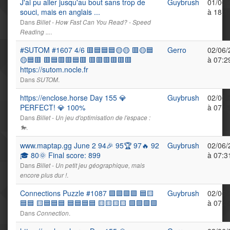
J'ai pu aller jusqu'au bout sans trop de
Guybrush
01/06/
souci, mais en anglais ...
à 18:1
Dans
Billet - How Fast Can You Read? - Speed
.
Reading ...
#SUTOM #1607 4/6 🟥🟦🟦🟦🟡🟡 🟥🟡🟦
Gerro
02/06/
🟡🟦🟥 🟥🟦🟥🟥🟦🟥 🟥🟥🟥🟥🟥🟥
à 07:2
https://sutom.nocle.fr
Dans
.
SUTOM
https://enclose.horse Day 155 💎
Guybrush
02/06/
PERFECT! 💎 100%
à 07:2
Dans
Billet - Un jeu d'optimisation de l'espace :
.
🐎
www.maptap.gg June 2 94🎉 95🏆 97🔥 92
Guybrush
02/06/
🎓 80🌞 Final score: 899
à 07:3
Dans
Billet - Un petit jeu géographique, mais
.
encore plus dur !
Connections Puzzle #1087 🟪🟪🟪🟪 🟦🟨
Guybrush
02/06/
🟦🟦 🟨🟦🟦🟦 🟦🟦🟦🟦 🟨🟨🟨🟨 🟩🟩🟩🟩
à 07:3
Dans
.
Connection