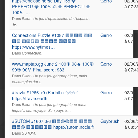
https://enclose.horse Day 155 💎
Gerro
02/06/
PERFECT! 💎 100% 🐴 💎 PERFECT! 💎
à 07:3
100% .…
Dans
Billet - Un jeu d'optimisation de l'espace :
.
🐎
Connections Puzzle #1087 🟪🟪🟪🟪 🟨🟨
Gerro
02/06/
🟩🟨 🟨🟨🟨🟨 🟦🟦🟦🟦 🟩🟩🟩🟩
à 07:3
https://www.nytimes…
Dans
.
Connection
www.maptap.gg June 2 100🎯 98🔥 100🎯
Gerro
02/06/
99🎯 96🏅 Final score: 983
à 07:4
Dans
Billet - Un petit jeu géographique, mais
.
encore plus dur !
#travle #1266 +0 (Parfait) ✅✅✅✅
Gerro
02/06/
https://travle.earth
à 07:4
Dans
Billet - Un petit jeu géographique dans
.
lequel il faut voyager d'un pays à...
#SUTOM #1607 3/6 🟥🟦🟡🟡🟦🟦 🟥🟦🟦
Guybrush
02/06/
🟦🟦🟡 🟥🟥🟥🟥🟥🟥 https://sutom.nocle.fr
à 08:5
Dans
.
SUTOM