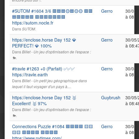
encore plus dur !
#SUTOM #1604 3/6 🟥🟦🟦🟡🟦🟡🟡 🟥🟥
Gerro
30/05/
🟦🟥🟥🟦🟥 🟥🟥🟥🟥🟥🟥🟥
à 08:4
https://sutom.nocle.fr
Dans
.
SUTOM
https://enclose.horse Day 152 💎
Gerro
30/05/
PERFECT! 💎 100%
à 08:4
Dans
Billet - Un jeu d'optimisation de l'espace :
.
🐎
#travle #1263 +0 (Parfait) ✅✅✅
Gerro
30/05/
https://travle.earth
à 08:4
Dans
Billet - Un petit jeu géographique dans
.
lequel il faut voyager d'un pays à...
https://enclose.horse Day 152 🥇
Guybrush
30/05/
Excellent! 🥇 97%
à 08:4
Dans
Billet - Un jeu d'optimisation de l'espace :
.
🐎
Connections Puzzle #1084 🟦🟦🟦🟦 🟨🟨
Gerro
30/05/
🟨🟨 🟩🟩🟩🟩 🟪🟪🟪🟪
à 08:5
https://www.nytimes.com/…