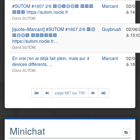
#SUTOM #1607 2/6 🟥🟡🟦🟡🟡🟦 🟥🟥🟥
Marcant
02/06/
🟥🟥🟥 https://sutom.nocle.fr
à 14:1
Dans
.
SUTOM
[quote=Marcant] #SUTOM #1607 2/6 🟥🟡
Guybrush
02/06/
🟦🟡🟡🟦 🟥🟥🟥🟥🟥🟥
à 15:0
https://sutom.nocle.fr…
Dans
.
SUTOM
En vrai j'en ai déjà fait plein, mais sur 4
Marcant
02/06/
devices différents, ...
à 18:2
Dans
.
SUTOM
page 687 sur 700
Minichat