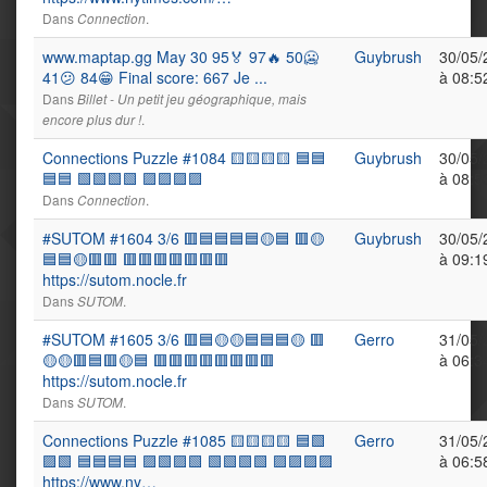
Dans
.
Connection
www.maptap.gg May 30 95🏅 97🔥 50🥶
Guybrush
30/05/
41😕 84😁 Final score: 667 Je ...
à 08:5
Dans
Billet - Un petit jeu géographique, mais
.
encore plus dur !
Connections Puzzle #1084 🟨🟨🟨🟨 🟦🟦
Guybrush
30/05/
🟦🟦 🟩🟩🟩🟩 🟪🟪🟪🟪
à 08:5
Dans
.
Connection
#SUTOM #1604 3/6 🟥🟦🟦🟦🟦🟡🟦 🟥🟡
Guybrush
30/05/
🟦🟦🟡🟥🟥 🟥🟥🟥🟥🟥🟥🟥
à 09:1
https://sutom.nocle.fr
Dans
.
SUTOM
#SUTOM #1605 3/6 🟥🟦🟡🟡🟦🟦🟦🟡 🟥
Gerro
31/05/
🟡🟡🟥🟦🟥🟡🟦 🟥🟥🟥🟥🟥🟥🟥🟥
à 06:3
https://sutom.nocle.fr
Dans
.
SUTOM
Connections Puzzle #1085 🟨🟨🟨🟨 🟦🟩
Gerro
31/05/
🟪🟩 🟦🟦🟦🟦 🟪🟩🟪🟩 🟩🟩🟩🟩 🟪🟪🟪🟪
à 06:5
https://www.ny…