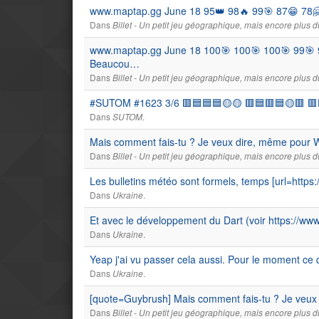
www.maptap.gg June 18 95👑 98🔥 99🎯 87😁 78🤗
Dans
Billet - Un petit jeu géographique, mais encore plus du
www.maptap.gg June 18 100🎯 100🎯 100🎯 99🎯 9
Beaucou…
Dans
Billet - Un petit jeu géographique, mais encore plus du
#SUTOM #1623 3/6 🟥🟦🟦🟦🟡🟡 🟥🟦🟥🟦🟡🟥 🟥🟥
Dans
.
SUTOM
Mais comment fais-tu ? Je veux dire, même pour Wat
Dans
Billet - Un petit jeu géographique, mais encore plus du
Les bulletins météo sont formels, temps [url=https:
Dans
.
Ukraine
Et avec le développement du Dart (voir https://
Dans
.
Ukraine
Yeap j'ai vu passer cela aussi. Pour le moment ce qu
Dans
.
Ukraine
[quote=Guybrush] Mais comment fais-tu ? Je veu
Dans
Billet - Un petit jeu géographique, mais encore plus du