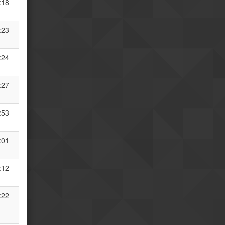
:18
Bonne fête !
18h55
:23
:24
:27
:53
:01
:12
:22