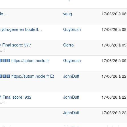
e ...
yaug
17/06/26 à 08
'hydrogène en bouteill…
Guybrush
17/06/26 à 08
 Final score: 977
Gerro
17/06/26 à 09
.
r !
🟥 https://sutom.nocle.fr
Guybrush
17/06/26 à 09
🟥 https://sutom.nocle.fr Et
JohnDuff
17/06/26 à 22
 Final score: 932
JohnDuff
17/06/26 à 22
.
r !
JohnDuff
17/06/26 à 22