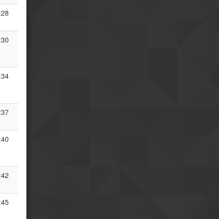
:28
:30
:34
:37
:40
:42
:45