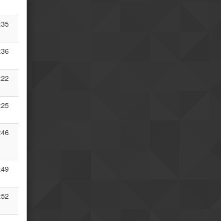
faisais imaginer
Ha... quand je parle je
08h02
:35
précise de sutie : il ne faut pas
oublier qu'il s'agit d'un régime
totalitaire
:36
vendredi 24 jul.
Une dictature moderne
23h24
:22
reste une dictature
oui
18h39
Je ne m'y attendais pas
:25
18h40
mais j'ai eu une grosse
impression de modernité
:46
Positivement?
17h10
Et bah bordel... je ne
08h43
pensais pas ếtre autant surpris
:49
par la Chine.
jeudi 23 jul.
:52
Et hop me revoici sur le
19h37
même fuseau que vous
mardi 21 jul.