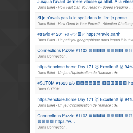
Jusqu’à l’avant-dernière vitesse ça allait. À la vite
Dans
.
Billet - How Fast Can You Read? - Speed Reading ...
Si je n’avais pas lu le spoil dans le titre je pense ...
Dans
Billet - How Good Is Your Focus? - Attention Challenge
#travle #1281 +0 ✅✅🟩✅ https://travle.earth
Dans
Billet - Un petit jeu géographique dans lequel il faut 
Connections Puzzle #1102 🟩🟦🟩🟩 🟩🟦🟩🟩 🟩🟨
Dans
.
Connection
https://enclose.horse Day 171 🥇 Excellent! 🥇 94
Dans
.
Billet - Un jeu d'optimisation de l'espace : 🐎
#SUTOM #1623 2/6 🟥🟦🟦🟦🟥🟦 🟥🟥🟥🟥🟥🟥 http
Dans
.
SUTOM
https://enclose.horse Day 171 🥇 Excellent! 🥇 94
Dans
.
Billet - Un jeu d'optimisation de l'espace : 🐎
Connections Puzzle #1103 🟦🟦🟦🟦 🟩🟩🟩🟪 🟪🟨
🟪🟪🟪🟪 https://w…
Dans
.
Connection