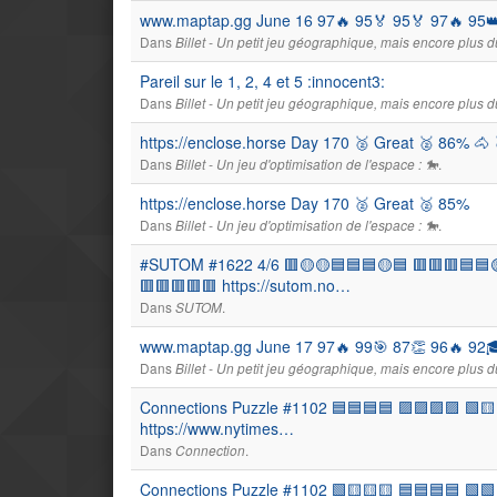
www.maptap.gg June 16 97🔥 95🏅 95🏅 97🔥 95👑 
Dans
Billet - Un petit jeu géographique, mais encore plus du
Pareil sur le 1, 2, 4 et 5 :innocent3:
Dans
Billet - Un petit jeu géographique, mais encore plus du
https://enclose.horse Day 170 🥈 Great 🥈 86% 🐴 
Dans
.
Billet - Un jeu d'optimisation de l'espace : 🐎
https://enclose.horse Day 170 🥈 Great 🥈 85%
Dans
.
Billet - Un jeu d'optimisation de l'espace : 🐎
#SUTOM #1622 4/6 🟥🟡🟡🟦🟦🟦🟡🟦 🟥🟥🟥🟦🟦
🟥🟥🟥🟥🟥 https://sutom.no…
Dans
.
SUTOM
www.maptap.gg June 17 97🔥 99🎯 87👏 96🔥 92🎓
Dans
Billet - Un petit jeu géographique, mais encore plus du
Connections Puzzle #1102 🟦🟦🟦🟦 🟪🟪🟪🟪 🟩🟨
https://www.nytimes…
Dans
.
Connection
Connections Puzzle #1102 🟩🟨🟨🟨 🟦🟦🟦🟦 🟩🟩