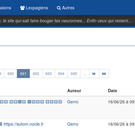
ssions
Lexpagiens
Autres
 le site qui sait faire bouger tes neuronnes... Enfin ceux qui restent...
9
690
691
692
693
694
695
...
Auteur
Date
🟨🟨 🟨🟨🟪🟨 🟪🟨🟨🟨 🟨🟨🟨🟨
Gerro
16/06/26 à 09
https://sutom.nocle.fr
Gerro
16/06/26 à 09