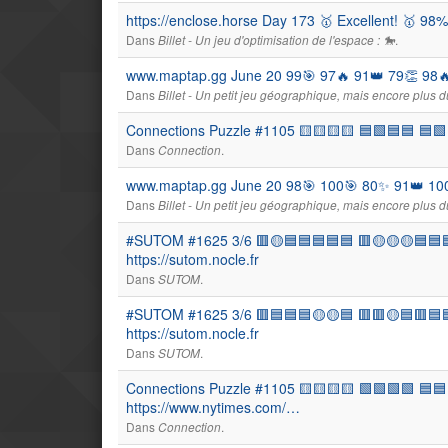
https://enclose.horse Day 173 🥇 Excellent! 🥇 98
Dans
.
Billet - Un jeu d'optimisation de l'espace : 🐎
www.maptap.gg June 20 99🎯 97🔥 91👑 79👏 98🔥
Dans
Billet - Un petit jeu géographique, mais encore plus du
Connections Puzzle #1105 🟨🟨🟨🟨 🟦🟩🟦🟦 🟦🟩
Dans
.
Connection
www.maptap.gg June 20 98🎯 100🎯 80✨ 91👑 100🎯
Dans
Billet - Un petit jeu géographique, mais encore plus du
#SUTOM #1625 3/6 🟥🟡🟦🟦🟦🟦🟦 🟥🟡🟡🟡🟦🟦
https://sutom.nocle.fr
Dans
.
SUTOM
#SUTOM #1625 3/6 🟥🟦🟦🟦🟡🟡🟦 🟥🟥🟡🟦🟥🟦
https://sutom.nocle.fr
Dans
.
SUTOM
Connections Puzzle #1105 🟨🟨🟨🟨 🟩🟩🟩🟩 🟦🟦
https://www.nytimes.com/…
Dans
.
Connection