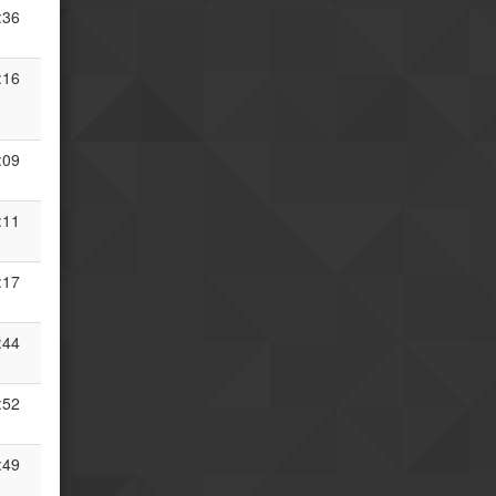
:36
:16
:09
:11
:17
:44
:52
:49