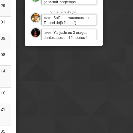
ça faisait longtemps
:29
dimanche 26 jul.
Snif, nos vacances au
16h06
:01
Tréport déjà finies :'(
Y'a juste eu 3 orages
00h07
dantesques en 12 heures !
:39
J'étais moins heureux que
quand c'était juste de la pluie !
:D
:08
samedi 25 jul.
J'imagine bien Tchou
14h06
:14
faire la danse de la pluie
Mais il est temps qu'il
14h07
pleuve par ici aussi
:16
IL PLEUT !!! Première fois
11h13
(à part 3 gouttes une nuit)
depuis quasi deux mois !
:21
Mais le pays est
08h16
clairement beaucoup plus
moderne et développé que mes
idées préconcues ne me le
:35