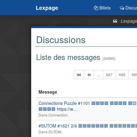
Lexpage
Billets
Discu
Lexpage,
Discussions
Liste des messages
(34995)
...
687
688
68
Message
Connections Puzzle #1101 🟦🟦🟦🟦 🟩🟩🟩🟩 🟪🟨
🟪🟪🟪🟪 https://w…
Dans
.
Connection
#SUTOM #1621 2/6 🟥🟦🟦🟦🟦🟦🟥 🟥🟥🟥🟥🟥🟥🟥 
Dans
.
SUTOM