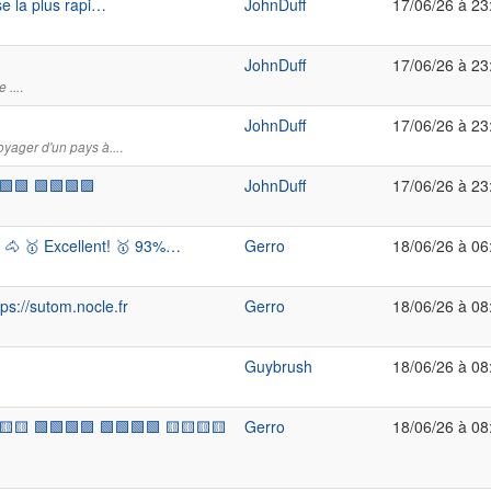
sse la plus rapi…
JohnDuff
17/06/26 à 23
JohnDuff
17/06/26 à 23
.
 ...
JohnDuff
17/06/26 à 23
.
voyager d'un pays à...
🟩🟩 🟩🟩🟩🟪
JohnDuff
17/06/26 à 23
% 🐴 🥇 Excellent! 🥇 93%…
Gerro
18/06/26 à 06
s://sutom.nocle.fr
Gerro
18/06/26 à 08
%
Guybrush
18/06/26 à 08
🟨🟨 🟩🟩🟩🟪 🟩🟩🟩🟩 🟨🟨🟨🟨
Gerro
18/06/26 à 08