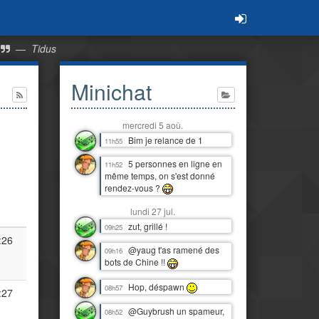
—
Tidus
Minichat
mercredi 5 aoû.
Bim je relance de 1
11h55
5 personnes en ligne en
11h52
même temps, on s'est donné
rendez-vous ?
lundi 27 jul.
zut, grillé !
09h25
:26
@yaug t'as ramené des
09h16
bots de Chine !!
Hop, déspawn
08h57
:27
@Guybrush un spameur,
08h52