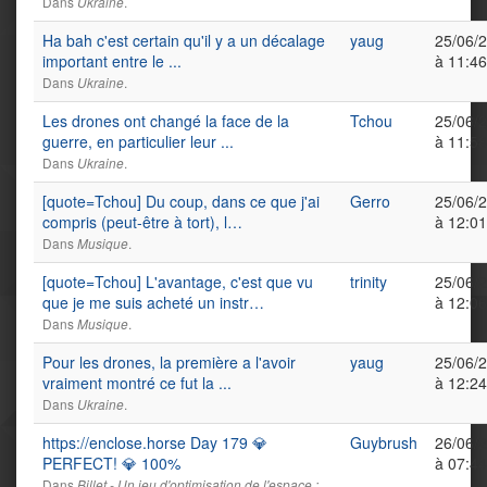
Dans
.
Ukraine
Ha bah c'est certain qu'il y a un décalage
yaug
25/06/
important entre le ...
à 11:46
Dans
.
Ukraine
Les drones ont changé la face de la
Tchou
25/06/
guerre, en particulier leur ...
à 11:58
Dans
.
Ukraine
[quote=Tchou] Du coup, dans ce que j'ai
Gerro
25/06/
compris (peut-être à tort), l…
à 12:01
Dans
.
Musique
[quote=Tchou] L'avantage, c'est que vu
trinity
25/06/
que je me suis acheté un instr…
à 12:06
Dans
.
Musique
Pour les drones, la première a l'avoir
yaug
25/06/
vraiment montré ce fut la ...
à 12:24
Dans
.
Ukraine
https://enclose.horse Day 179 💎
Guybrush
26/06/
PERFECT! 💎 100%
à 07:44
Dans
Billet - Un jeu d'optimisation de l'espace :