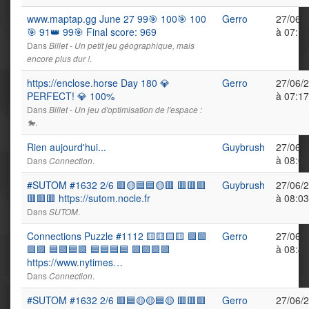
www.maptap.gg June 27 99🎯 100🎯 100
Gerro
27/06/
🎯 91👑 99🎯 Final score: 969
à 07:13
Dans
Billet - Un petit jeu géographique, mais
.
encore plus dur !
https://enclose.horse Day 180 💎
Gerro
27/06/
PERFECT! 💎 100%
à 07:17
Dans
Billet - Un jeu d'optimisation de l'espace :
.
🐎
Rien aujourd'hui...
Guybrush
27/06/
à 08:03
Dans
.
Connection
#SUTOM #1632 2/6 🟥🟡🟦🟦🟡🟥 🟥🟥🟥
Guybrush
27/06/
🟥🟥🟥 https://sutom.nocle.fr
à 08:03
Dans
.
SUTOM
Connections Puzzle #1112 🟨🟨🟨🟨 🟩🟩
Gerro
27/06/
🟩🟩 🟦🟪🟦🟪 🟦🟦🟦🟦 🟪🟪🟪🟪
à 08:40
https://www.nytimes…
Dans
.
Connection
#SUTOM #1632 2/6 🟥🟦🟡🟡🟦🟡 🟥🟥🟥
Gerro
27/06/