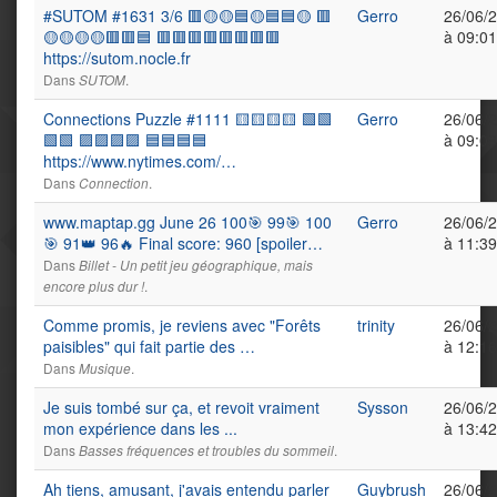
#SUTOM #1631 3/6 🟥🟡🟡🟦🟡🟦🟦🟡 🟥
Gerro
26/06/
🟡🟡🟡🟡🟥🟥🟦 🟥🟥🟥🟥🟥🟥🟥🟥
à 09:01
https://sutom.nocle.fr
Dans
.
SUTOM
Connections Puzzle #1111 🟨🟨🟨🟨 🟩🟩
Gerro
26/06/
🟩🟩 🟪🟪🟪🟪 🟦🟦🟦🟦
à 09:08
https://www.nytimes.com/…
Dans
.
Connection
www.maptap.gg June 26 100🎯 99🎯 100
Gerro
26/06/
🎯 91👑 96🔥 Final score: 960 [spoiler…
à 11:39
Dans
Billet - Un petit jeu géographique, mais
.
encore plus dur !
Comme promis, je reviens avec "Forêts
trinity
26/06/
paisibles" qui fait partie des …
à 12:16
Dans
.
Musique
Je suis tombé sur ça, et revoit vraiment
Sysson
26/06/
mon expérience dans les ...
à 13:42
Dans
.
Basses fréquences et troubles du sommeil
Ah tiens, amusant, j'avais entendu parler
Guybrush
26/06/