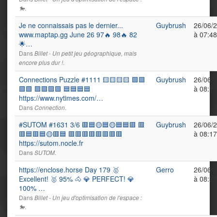
.
🐎
Je ne connaissais pas le dernier...
Guybrush
26/06/
www.maptap.gg June 26 97🔥 98🔥 82
à 07:48
🌟…
Dans
Billet - Un petit jeu géographique, mais
.
encore plus dur !
Connections Puzzle #1111 🟨🟨🟨🟨 🟩🟩
Guybrush
26/06/
🟩🟩 🟪🟪🟪🟪 🟦🟦🟦🟦
à 08:15
https://www.nytimes.com/…
Dans
.
Connection
#SUTOM #1631 3/6 🟥🟦🟡🟦🟡🟦🟦🟥 🟥
Guybrush
26/06/
🟥🟦🟥🟦🟡🟥🟦 🟥🟥🟥🟥🟥🟥🟥🟥
à 08:17
https://sutom.nocle.fr
Dans
.
SUTOM
https://enclose.horse Day 179 🥇
Gerro
26/06/
Excellent! 🥇 95% 🐴 💎 PERFECT! 💎
à 08:32
100% …
Dans
Billet - Un jeu d'optimisation de l'espace :
.
🐎