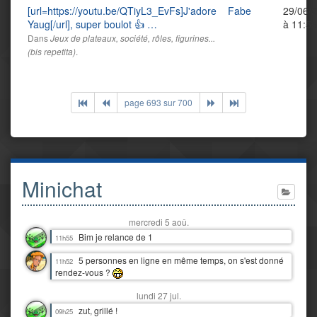
[url=https://youtu.be/QTiyL3_EvFs]J'adore
Fabe
29/06/
Yaug[/url], super boulot 👍 …
à 11:55
Dans
Jeux de plateaux, société, rôles, figurines...
.
(bis repetita)
page 693 sur 700
Minichat
mercredi 5 aoû.
Bim je relance de 1
11h55
5 personnes en ligne en même temps, on s'est donné
11h52
rendez-vous ?
lundi 27 jul.
zut, grillé !
09h25