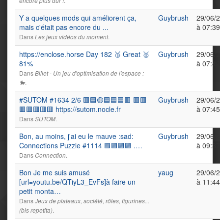
.
encore plus dur !
Y a quelques mods qui améliorent ça,
Guybrush
29/06/
mais c'était pas encore du ...
à 07:39
Dans
.
Les jeux vidéos du moment
https://enclose.horse Day 182 🥈 Great 🥈
Guybrush
29/06/
81%
à 07:42
Dans
Billet - Un jeu d'optimisation de l'espace :
.
🐎
#SUTOM #1634 2/6 🟥🟦🟡🟦🟦🟦🟥 🟥🟥
Guybrush
29/06/
🟥🟥🟥🟥🟥 https://sutom.nocle.fr
à 07:45
Dans
.
SUTOM
Bon, au moins, j'ai eu le mauve :sad:
Guybrush
29/06/
Connections Puzzle #1114 🟪🟪🟪🟪 .…
à 09:37
Dans
.
Connection
Bon Je me suis amusé
yaug
29/06/
[url=youtu.be/QTiyL3_EvFs]à faire un
à 11:44
petit monta…
Dans
Jeux de plateaux, société, rôles, figurines...
.
(bis repetita)