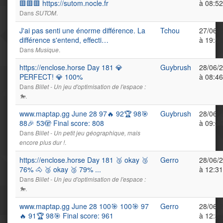
🟥🟥🟥 https://sutom.nocle.fr
à 08:52
Dans
.
SUTOM
J'ai pas senti une énorme différence. La
Tchou
27/06/
différence s'entend, effecti…
à 19:58
Dans
.
Musique
https://enclose.horse Day 181 💎
Guybrush
28/06/
PERFECT! 💎 100%
à 08:46
Dans
Billet - Un jeu d'optimisation de l'espace :
.
🐎
www.maptap.gg June 28 97🔥 92🏆 98🎯
Guybrush
28/06/
88🎉 53🫣 Final score: 808
à 09:07
Dans
Billet - Un petit jeu géographique, mais
.
encore plus dur !
https://enclose.horse Day 181 🥉 okay 🥉
Gerro
28/06/
76% 🐴 🥉 okay 🥉 79% ...
à 12:31
Dans
Billet - Un jeu d'optimisation de l'espace :
.
🐎
www.maptap.gg June 28 100🎯 100🎯 97
Gerro
28/06/
🔥 91🏆 98🎯 Final score: 961
à 12:33