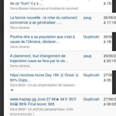
de ce "hum" il y a ...
à 15:06
Dans
.
Basses fréquences et troubles du sommeil
La bonne nouvelle : la crise du carburant
yaug
26/06/
commence à se généraliser .…
à 17:16
Dans
.
Ukraine
Poutine dira a sa population que c'est à
Guybrush
26/06/
cause de l'Ukraine, déclarer…
à 18:10
Dans
.
Ukraine
A clairement, tout changement de
yaug
26/06/
trajectoire russe se fera par la vio…
à 20:15
Dans
.
Ukraine
https://enclose.horse Day 180 🥈 Great 🥈
Guybrush
27/06/
80% Oups...
à 05:59
Dans
Billet - Un jeu d'optimisation de l'espace :
.
🐎
www.maptap.gg June 27 98🔥 94🏅 95🏅
Guybrush
27/06/
84😁 98🎯 Final score: 928
à 06:02
Dans
Billet - Un petit jeu géographique, mais
.
encore plus dur !