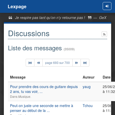
Lexpage
Menu
Je respire pas tant qu'on n'y retourne pas !
—
GeX
Discussions
Liste des messages
(35009)
page 693 sur 700
Message
Auteur
Date
Pour prendre des cours de guitare depuis
yaug
25/06/
2 ans, tu vas voir, ...
à 11:32
Dans
.
Musique
Peut-on juste une seconde se mettre à
Tchou
25/06/
penser au début de la ...
à 11:37