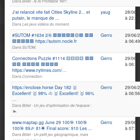
Dans
.
Billet - Is AI Profitable Yet?
J'ai relancé vite fait Cities Skyline 2... et
yaug
28/06/
putain, le manque de ...
à 22:42
Dans
.
Les jeux vidéos du moment
#SUTOM #1634 2/6 🟥🟦🟦🟥🟥🟡🟦 🟥🟥
Gerro
29/06/
🟥🟥🟥🟥🟥 https://sutom.nocle.fr
à 06:49
Dans
.
SUTOM
Connections Puzzle #1114 🟨🟨🟨🟨 🟪🟪
Gerro
29/06/
🟪🟪 🟩🟩🟩🟩 🟦🟦🟦🟦
à 06:53
https://www.nytimes.com/…
Dans
.
Connection
https://enclose.horse Day 182 🥇
Gerro
29/06/
Excellent! 🥇 98% 🐴 🥇 Excellent! 🥇 96%
à 06:56
…
Dans
Billet - Un jeu d'optimisation de l'espace :
.
🐎
www.maptap.gg June 29 100🎯 100🎯
Gerro
29/06/
100🎯 89🎉 81🌟 Final score: 910 Les ...
à 07:36
Dans
Billet - Un petit jeu géographique, mais