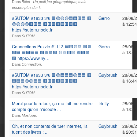
Dans
Billet - Un petit jeu géographique, mais
.
encore plus dur !
#SUTOM #1633 3/6 🟥🟡🟡🟡🟦🟦🟥🟦 🟥
Gerro
28/06/
🟡🟡🟡🟡🟥🟥🟦 🟥🟥🟥🟥🟥🟥🟥🟥
à 12:54
https://sutom.nocle.fr
Dans
.
SUTOM
Connections Puzzle #1113 🟦🟨🟨🟨 🟩🟩
Gerro
28/06/
🟩🟦 🟦🟦🟦🟦 🟩🟩🟩🟩 🟨🟨🟨🟨 🟪🟪🟪
à 13:06
🟪 https://www.ny…
Dans
.
Connection
#SUTOM #1633 3/6 🟥🟡🟦🟦🟦🟡🟦🟦 🟥
Guybrush
28/06/
🟦🟦🟦🟡🟡🟦🟦 🟥🟥🟥🟥🟥🟥🟥🟥
à 16:44
https://sutom.nocle.fr
Dans
.
SUTOM
Merci pour le retour, ça me fait me rendre
trinity
28/06/
compte qu'on n'écoute ...
à 18:21
Dans
.
Musique
Oh, et non contents de tuer internet, ils
Guybrush
28/06/
tuent des livres : ...
à 20:31