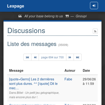
Lexpage
Menu
All your base belong to us
—
Gnoupi
Discussions
Liste des messages
(35009)
page 694 sur 700
Message
Auteur
Date
[quote=Gerro] Les 2 dernières
Fabe
29/06/26
sont plus dures. ^^ [/quote] Dit le
à 11:59
mec…
Dans
Billet - Un petit jeu géographique,
.
mais encore plus dur !