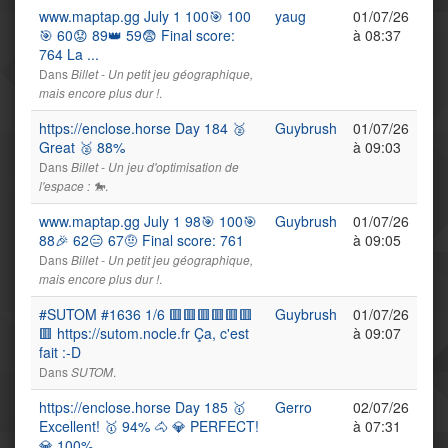
www.maptap.gg July 1 100🎯 100
yaug
01/07/26
🎯 60😟 89👑 59😨 Final score:
à 08:37
764 La ...
Dans
Billet - Un petit jeu géographique,
.
mais encore plus dur !
https://enclose.horse Day 184 🥈
Guybrush
01/07/26
Great 🥈 88%
à 09:03
Dans
Billet - Un jeu d'optimisation de
.
l'espace : 🐎
www.maptap.gg July 1 98🎯 100🎯
Guybrush
01/07/26
88🎉 62😑 67🤨 Final score: 761
à 09:05
Dans
Billet - Un petit jeu géographique,
.
mais encore plus dur !
#SUTOM #1636 1/6 🟥🟥🟥🟥🟥🟥
Guybrush
01/07/26
🟥 https://sutom.nocle.fr Ça, c'est
à 09:07
fait :-D
Dans
.
SUTOM
https://enclose.horse Day 185 🥇
Gerro
02/07/26
Excellent! 🥇 94% 🐴 💎 PERFECT!
à 07:31
💎 100% …