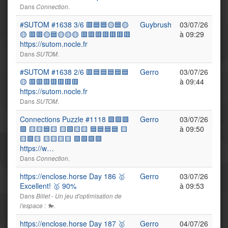
Dans
.
Connection
#SUTOM #1638 3/6 🟥🟦🟦🟡🟦🟡
Guybrush
03/07/26
🟡 🟥🟥🟡🟦🟡🟡🟡 🟥🟥🟥🟥🟥🟥🟥
à 09:29
https://sutom.nocle.fr
Dans
.
SUTOM
#SUTOM #1638 2/6 🟥🟦🟦🟦🟦🟦
Gerro
03/07/26
🟡 🟥🟥🟥🟥🟥🟥🟥
à 09:44
https://sutom.nocle.fr
Dans
.
SUTOM
Connections Puzzle #1118 🟪🟪🟪
Gerro
03/07/26
🟪 🟨🟨🟦🟨 🟨🟩🟨🟨 🟦🟦🟦🟦 🟨
à 09:50
🟨🟩🟨 🟨🟨🟨🟨 🟩🟩🟩🟩
https://w…
Dans
.
Connection
https://enclose.horse Day 186 🥇
Gerro
03/07/26
Excellent! 🥇 90%
à 09:53
Dans
Billet - Un jeu d'optimisation de
.
l'espace : 🐎
https://enclose.horse Day 187 🥇
Gerro
04/07/26