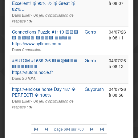
Excellent! 🥇 95% 🐴 🥈 Great 🥈
à 08:07
82% ...
Dans
Billet - Un jeu d'optimisation de
.
l'espace : 🐎
Connections Puzzle #1119 🟨🟨🟨
Gerro
04/07/26
🟨 🟩🟩🟩🟩 🟪🟪🟪🟪 🟦🟦🟦🟦
à 08:11
https://www.nytimes.com/…
Dans
.
Connection
#SUTOM #1639 2/6 🟥🟦🟡🟦🟥🟦
Gerro
04/07/26
🟥🟥🟥🟥🟥🟥
à 08:12
https://sutom.nocle.fr
Dans
.
SUTOM
https://enclose.horse Day 187 💎
Guybrush
04/07/26
PERFECT! 💎 100%
à 08:56
Dans
Billet - Un jeu d'optimisation de
.
l'espace : 🐎
page 694 sur 700