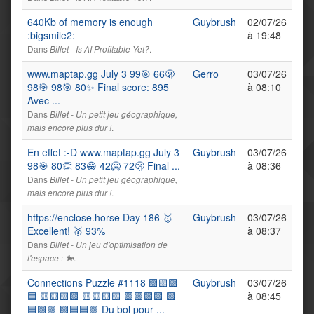
640Kb of memory is enough
Guybrush
02/07/26
:bigsmile2:
à 19:48
Dans
.
Billet - Is AI Profitable Yet?
www.maptap.gg July 3 99🎯 66🫢
Gerro
03/07/26
98🎯 98🎯 80✨ Final score: 895
à 08:10
Avec ...
Dans
Billet - Un petit jeu géographique,
.
mais encore plus dur !
En effet :-D www.maptap.gg July 3
Guybrush
03/07/26
98🎯 80👏 83😁 42🥶 72🫢 Final ...
à 08:36
Dans
Billet - Un petit jeu géographique,
.
mais encore plus dur !
https://enclose.horse Day 186 🥇
Guybrush
03/07/26
Excellent! 🥇 93%
à 08:37
Dans
Billet - Un jeu d'optimisation de
.
l'espace : 🐎
Connections Puzzle #1118 🟪🟨🟩
Guybrush
03/07/26
🟦 🟨🟨🟨🟩 🟨🟨🟨🟨 🟪🟪🟪🟪 🟩
à 08:45
🟦🟩🟩 🟩🟦🟦🟩 Du bol pour ...