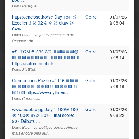
Dans
.
Musique
https://enclose.horse Day 184 🥇
Gerro
01/07/26
Excellent! 🥇 92% 🐴 🥉 okay 🥉
à 08:04
64% ...
Dans
Billet - Un jeu d'optimisation de
.
l'espace : 🐎
#SUTOM #1636 3/6 🟥🟦🟦🟦🟦🟡
Gerro
01/07/26
🟥 🟥🟦🟦🟥🟥🟦🟥 🟥🟥🟥🟥🟥🟥🟥
à 08:14
https://sutom.nocle.fr
Dans
.
SUTOM
Connections Puzzle #1116 🟦🟦🟦
Gerro
01/07/26
🟦 🟩🟩🟩🟩 🟪🟪🟪🟨 🟪🟪🟪🟪 🟨
à 08:16
🟨🟨🟨 https://www.nytimes…
Dans
.
Connection
www.maptap.gg July 1 100🎯 100
Gerro
01/07/26
🎯 100🎯 89🎉 80✨ Final score:
à 08:22
907 Débuts .…
Dans
Billet - Un petit jeu géographique,
.
mais encore plus dur !