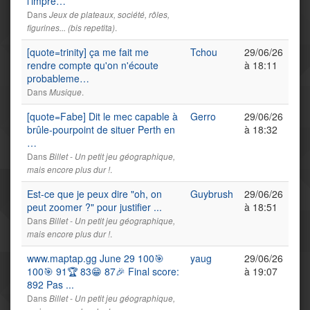
l'impre…
Dans
Jeux de plateaux, société, rôles,
.
figurines... (bis repetita)
[quote=trinity] ça me fait me
Tchou
29/06/26
rendre compte qu'on n'écoute
à 18:11
probableme…
Dans
.
Musique
[quote=Fabe] Dit le mec capable à
Gerro
29/06/26
brûle-pourpoint de situer Perth en
à 18:32
…
Dans
Billet - Un petit jeu géographique,
.
mais encore plus dur !
Est-ce que je peux dire "oh, on
Guybrush
29/06/26
peut zoomer ?" pour justifier ...
à 18:51
Dans
Billet - Un petit jeu géographique,
.
mais encore plus dur !
www.maptap.gg June 29 100🎯
yaug
29/06/26
100🎯 91🏆 83😁 87🎉 Final score:
à 19:07
892 Pas ...
Dans
Billet - Un petit jeu géographique,