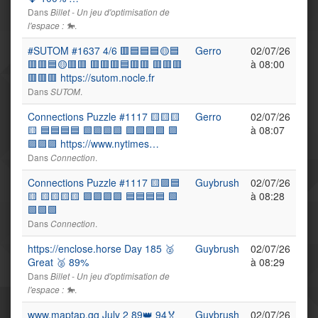
Dans
Billet - Un jeu d'optimisation de
.
l'espace : 🐎
#SUTOM #1637 4/6 🟥🟦🟦🟦🟡🟦
Gerro
02/07/26
🟥🟥🟦🟡🟥🟥 🟥🟥🟥🟦🟥🟥 🟥🟥🟥
à 08:00
🟥🟥🟥 https://sutom.nocle.fr
Dans
.
SUTOM
Connections Puzzle #1117 🟨🟨🟨
Gerro
02/07/26
🟨 🟦🟦🟦🟦 🟩🟪🟩🟩 🟩🟩🟩🟩 🟪
à 08:07
🟪🟪🟪 https://www.nytimes…
Dans
.
Connection
Connections Puzzle #1117 🟨🟪🟦
Guybrush
02/07/26
🟨 🟨🟨🟨🟨 🟪🟪🟪🟪 🟦🟦🟦🟦 🟩
à 08:28
🟩🟩🟩
Dans
.
Connection
https://enclose.horse Day 185 🥈
Guybrush
02/07/26
Great 🥈 89%
à 08:29
Dans
Billet - Un jeu d'optimisation de
.
l'espace : 🐎
www.maptap.gg July 2 89👑 94🏅
Guybrush
02/07/26