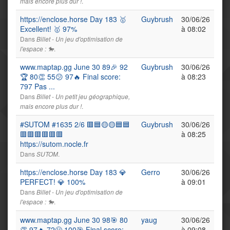
.
mais encore plus dur !
https://enclose.horse Day 183 🥇
Guybrush
30/06/26
Excellent! 🥇 97%
à 08:02
Dans
Billet - Un jeu d'optimisation de
.
l'espace : 🐎
www.maptap.gg June 30 89🎉 92
Guybrush
30/06/26
🏆 80👏 55😕 97🔥 Final score:
à 08:23
797 Pas ...
Dans
Billet - Un petit jeu géographique,
.
mais encore plus dur !
#SUTOM #1635 2/6 🟥🟦🟡🟡🟦🟦
Guybrush
30/06/26
🟥🟥🟥🟥🟥🟥
à 08:25
https://sutom.nocle.fr
Dans
.
SUTOM
https://enclose.horse Day 183 💎
Gerro
30/06/26
PERFECT! 💎 100%
à 09:01
Dans
Billet - Un jeu d'optimisation de
.
l'espace : 🐎
www.maptap.gg June 30 98🎯 80
yaug
30/06/26
👏 97🔥 72🫢 100🎯 Final score:
à 09:08