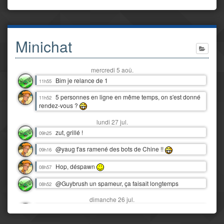
Minichat
mercredi 5 aoû.
Bim je relance de 1
11h55
5 personnes en ligne en même temps, on s'est donné
11h52
rendez-vous ?
lundi 27 jul.
zut, grillé !
09h25
@yaug t'as ramené des bots de Chine !!
09h16
Hop, déspawn
08h57
@Guybrush un spameur, ça faisait longtemps
08h52
dimanche 26 jul.
Snif, nos vacances au Tréport déjà finies :'(
16h06