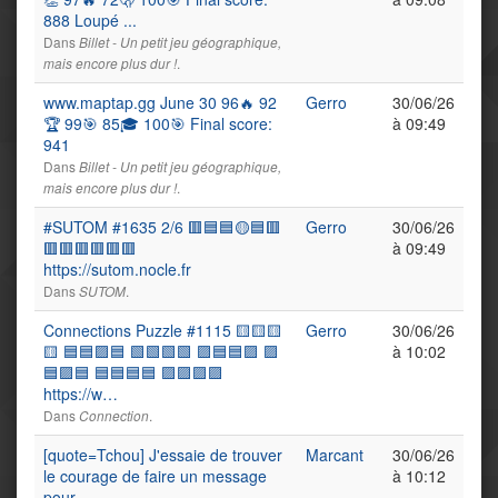
888 Loupé ...
Dans
Billet - Un petit jeu géographique,
.
mais encore plus dur !
www.maptap.gg June 30 96🔥 92
Gerro
30/06/26
🏆 99🎯 85🎓 100🎯 Final score:
à 09:49
941
Dans
Billet - Un petit jeu géographique,
.
mais encore plus dur !
#SUTOM #1635 2/6 🟥🟦🟦🟡🟦🟥
Gerro
30/06/26
🟥🟥🟥🟥🟥🟥
à 09:49
https://sutom.nocle.fr
Dans
.
SUTOM
Connections Puzzle #1115 🟨🟨🟨
Gerro
30/06/26
🟨 🟦🟦🟪🟦 🟩🟩🟩🟩 🟪🟦🟦🟪 🟪
à 10:02
🟦🟪🟦 🟦🟦🟦🟦 🟪🟪🟪🟪
https://w…
Dans
.
Connection
[quote=Tchou] J'essaie de trouver
Marcant
30/06/26
le courage de faire un message
à 10:12
pour…