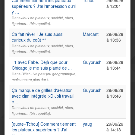
Comment tiennent les plateaux
Tchou
29/06/26
supérieurs ? J'ai l'impression qu'il
à 12:04
y …
Dans
Jeux de plateaux, société, rôles,
.
figurines... (bis repetita)
Ca fait réver ! Je suis aussi
Marcant
29/06/26
curieux du coût ^^
à 13:36
Dans
Jeux de plateaux, société, rôles,
.
figurines... (bis repetita)
+1 avec Fabe. Déjà que pour
Guybrush
29/06/26
Chicago je me suis planté de ...
à 13:44
Dans
Billet - Un petit jeu géographique,
.
mais encore plus dur !
Ça manque de grilles d'aération
Guybrush
29/06/26
avec clim intégrée :-D Joli travail
à 13:46
e…
Dans
Jeux de plateaux, société, rôles,
.
figurines... (bis repetita)
[quote=Tchou] Comment tiennent
yaug
29/06/26
les plateaux supérieurs ? J'ai
à 14:18