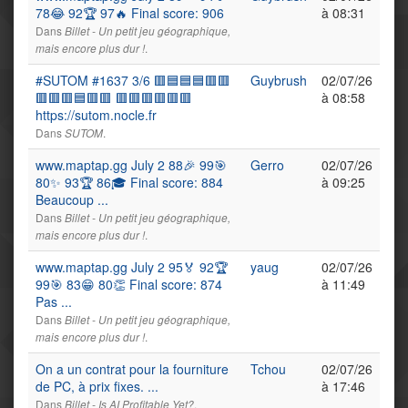
78😂 92🏆 97🔥 Final score: 906
à 08:31
Dans
Billet - Un petit jeu géographique,
.
mais encore plus dur !
#SUTOM #1637 3/6 🟥🟦🟦🟦🟥🟥
Guybrush
02/07/26
🟥🟥🟥🟦🟥🟥 🟥🟥🟥🟥🟥🟥
à 08:58
https://sutom.nocle.fr
Dans
.
SUTOM
www.maptap.gg July 2 88🎉 99🎯
Gerro
02/07/26
80✨ 93🏆 86🎓 Final score: 884
à 09:25
Beaucoup ...
Dans
Billet - Un petit jeu géographique,
.
mais encore plus dur !
www.maptap.gg July 2 95🏅 92🏆
yaug
02/07/26
99🎯 83😁 80👏 Final score: 874
à 11:49
Pas ...
Dans
Billet - Un petit jeu géographique,
.
mais encore plus dur !
On a un contrat pour la fourniture
Tchou
02/07/26
de PC, à prix fixes. ...
à 17:46
Dans
.
Billet - Is AI Profitable Yet?