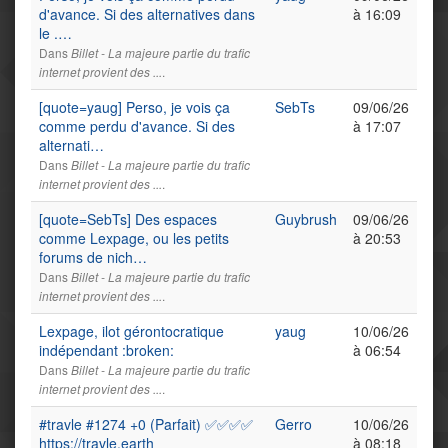
d'avance. Si des alternatives dans
à 16:09
le .…
Dans
Billet - La majeure partie du trafic
.
internet provient des ...
[quote=yaug] Perso, je vois ça
SebTs
09/06/26
comme perdu d'avance. Si des
à 17:07
alternati…
Dans
Billet - La majeure partie du trafic
.
internet provient des ...
[quote=SebTs] Des espaces
Guybrush
09/06/26
comme Lexpage, ou les petits
à 20:53
forums de nich…
Dans
Billet - La majeure partie du trafic
.
internet provient des ...
Lexpage, ilot gérontocratique
yaug
10/06/26
indépendant :broken:
à 06:54
Dans
Billet - La majeure partie du trafic
.
internet provient des ...
#travle #1274 +0 (Parfait) ✅✅✅✅
Gerro
10/06/26
https://travle.earth
à 08:18