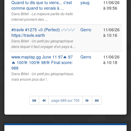
Quand tu dis que tu viens... c'est
yaug
11/06/26
comme quand tu venais à ...
à 09:56
Dans
Billet - La majeure partie du trafic
.
internet provient des ...
#travle #1275 +0 (Perfect) ✅✅✅✅
Gerro
11/06/26
https://travle.earth
à 10:16
Dans
Billet - Un petit jeu géographique
.
dans lequel il faut voyager d'un pays à...
www.maptap.gg June 11 97🔥 97
Gerro
11/06/26
🔥 100🎯 100🎯 98🎯 Final score:
à 10:18
988
Dans
Billet - Un petit jeu géographique,
.
mais encore plus dur !
page 689 sur 700