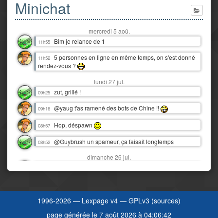
Minichat
mercredi 5 aoû.
Bim je relance de 1
11h55
5 personnes en ligne en même temps, on s'est donné
11h52
rendez-vous ?
lundi 27 jul.
zut, grillé !
09h25
@yaug t'as ramené des bots de Chine !!
09h16
Hop, déspawn
08h57
@Guybrush un spameur, ça faisait longtemps
08h52
dimanche 26 jul.
Snif, nos vacances au Tréport déjà finies :'(
16h06
Y'a juste eu 3 orages dantesques en 12 heures !
00h07
J'étais moins heureux que quand c'était juste de la pluie ! :D
1996-2026 —
Lexpage v4
—
GPLv3
(
sources
)
samedi 25 jul.
page générée le 7 août 2026 à 04:06:42
J'imagine bien Tchou faire la danse de la pluie