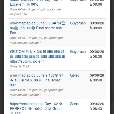
Excellent! 🥇 96%
à 08:06
Dans
Billet - Un jeu d'optimisation de
.
l'espace : 🐎
www.maptap.gg June 9 95👑 94🏆
Guybrush
09/06/26
86🤗 95🏅 83😁 Final score: 895
à 08:09
Pas ...
Dans
Billet - Un petit jeu géographique,
.
mais encore plus dur !
#SUTOM #1614 3/6 🟥🟦🟦🟦🟦🟡
Guybrush
09/06/26
🟦 🟥🟥🟡🟦🟦🟦🟡 🟥🟥🟥🟥🟥🟥🟥
à 08:38
https://sutom.nocle.fr
Dans
.
SUTOM
www.maptap.gg June 9 100🎯 97
Gerro
09/06/26
🔥 100🎯 94🎉 86🌞 Final score:
à 08:40
937
Dans
Billet - Un petit jeu géographique,
.
mais encore plus dur !
https://enclose.horse Day 162 💎
Gerro
09/06/26
PERFECT! 💎 100% 🐴 🥈 Great
à 08:43
🥈 87% ...