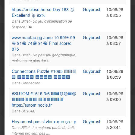
https://enclose.horse Day 163 🥇
Guybrush
10/06/26
Excellent! 🥇 92%
à 08:55
Dans
Billet - Un jeu d'optimisation de
.
l'espace : 🐎
www.maptap.gg June 10 99🎯 99
Guybrush
10/06/26
🎯 91😁 74😁 91😁 Final score:
à 08:57
875
Dans
Billet - Un petit jeu géographique,
.
mais encore plus dur !
Connections Puzzle #1095 🟨🟨🟨
Guybrush
10/06/26
🟨 🟪🟪🟪🟪 🟦🟦🟦🟦 🟩🟩🟩🟩
à 08:59
Dans
.
Connection
#SUTOM #1615 3/6 🟥🟦🟡🟡🟦🟡
Guybrush
10/06/26
🟥🟥🟦🟥🟥🟥 🟥🟥🟥🟥🟥🟥
à 09:00
https://sutom.nocle.fr
Dans
.
SUTOM
Hey on est pas si vieux que ça :-p
Guybrush
10/06/26
à 20:44
Dans
Billet - La majeure partie du trafic
.
internet provient des ...