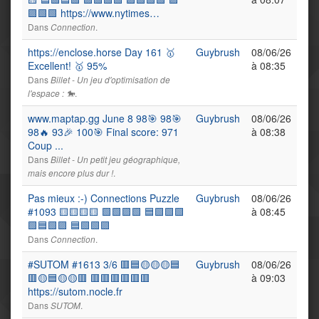
🟪🟩🟩 https://www.nytimes…
Dans
.
Connection
https://enclose.horse Day 161 🥇
Guybrush
08/06/26
Excellent! 🥇 95%
à 08:35
Dans
Billet - Un jeu d'optimisation de
.
l'espace : 🐎
www.maptap.gg June 8 98🎯 98🎯
Guybrush
08/06/26
98🔥 93🎉 100🎯 Final score: 971
à 08:38
Coup ...
Dans
Billet - Un petit jeu géographique,
.
mais encore plus dur !
Pas mieux :-) Connections Puzzle
Guybrush
08/06/26
#1093 🟨🟨🟨🟨 🟩🟩🟪🟩 🟦🟩🟩🟩
à 08:45
🟩🟦🟩🟪 🟦🟩🟩🟪
Dans
.
Connection
#SUTOM #1613 3/6 🟥🟦🟡🟡🟡🟦
Guybrush
08/06/26
🟥🟡🟦🟡🟡🟥 🟥🟥🟥🟥🟥🟥
à 09:03
https://sutom.nocle.fr
Dans
.
SUTOM