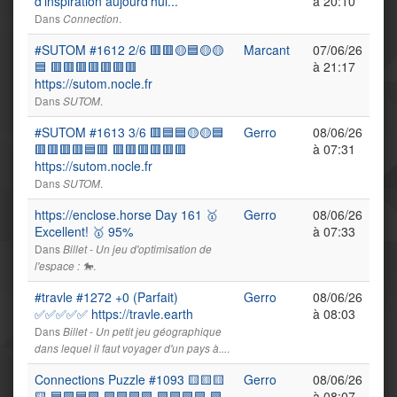
d'inspiration aujourd'hui...
à 20:10
Dans
.
Connection
#SUTOM #1612 2/6 🟥🟥🟡🟦🟡🟡
Marcant
07/06/26
🟦 🟥🟥🟥🟥🟥🟥🟥
à 21:17
https://sutom.nocle.fr
Dans
.
SUTOM
#SUTOM #1613 3/6 🟥🟦🟦🟡🟡🟦
Gerro
08/06/26
🟥🟥🟥🟥🟦🟥 🟥🟥🟥🟥🟥🟥
à 07:31
https://sutom.nocle.fr
Dans
.
SUTOM
https://enclose.horse Day 161 🥇
Gerro
08/06/26
Excellent! 🥇 95%
à 07:33
Dans
Billet - Un jeu d'optimisation de
.
l'espace : 🐎
#travle #1272 +0 (Parfait)
Gerro
08/06/26
✅✅✅✅✅ https://travle.earth
à 08:03
Dans
Billet - Un petit jeu géographique
.
dans lequel il faut voyager d'un pays à...
Connections Puzzle #1093 🟨🟨🟨
Gerro
08/06/26
🟨 🟦🟩🟦🟩 🟪🟩🟩🟩 🟪🟩🟩🟩 🟪
à 08:07