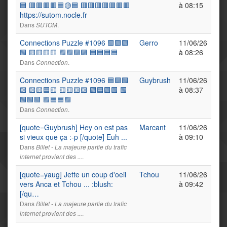
🟦 🟥🟥🟥🟥🟦🟡🟦 🟥🟥🟥🟥🟥🟥🟥
à 08:15
https://sutom.nocle.fr
Dans
.
SUTOM
Connections Puzzle #1096 🟩🟩🟩
Gerro
11/06/26
🟩 🟨🟨🟨🟨 🟪🟪🟪🟪 🟦🟦🟦🟦
à 08:26
Dans
.
Connection
Connections Puzzle #1096 🟦🟪🟩
Guybrush
11/06/26
🟨 🟨🟨🟦🟨 🟨🟨🟨🟨 🟩🟦🟩🟩 🟩
à 08:37
🟩🟩🟩 🟪🟦🟦🟪
Dans
.
Connection
[quote=Guybrush] Hey on est pas
Marcant
11/06/26
si vieux que ça :-p [/quote] Euh ...
à 09:10
Dans
Billet - La majeure partie du trafic
.
internet provient des ...
[quote=yaug] Jette un coup d'oeil
Tchou
11/06/26
vers Anca et Tchou ... :blush:
à 09:42
[/qu…
Dans
Billet - La majeure partie du trafic
.
internet provient des ...