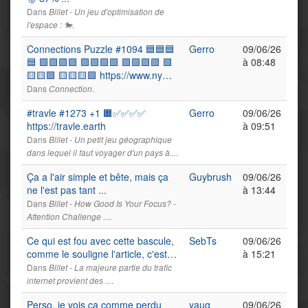
Dans
Billet - Un jeu d'optimisation de
.
l'espace : 🐎
Connections Puzzle #1094 🟦🟦🟦
Gerro
09/06/26
🟦 🟩🟩🟪🟩 🟩🟩🟩🟪 🟩🟩🟩🟩 🟪
à 08:48
🟨🟨🟪 🟨🟨🟨🟪 https://www.ny…
Dans
.
Connection
#travle #1273 +1 🟧✅✅✅✅
Gerro
09/06/26
https://travle.earth
à 09:51
Dans
Billet - Un petit jeu géographique
.
dans lequel il faut voyager d'un pays à...
Ça a l'air simple et bête, mais ça
Guybrush
09/06/26
ne l'est pas tant ...
à 13:44
Dans
Billet - How Good Is Your Focus? -
.
Attention Challenge ...
Ce qui est fou avec cette bascule,
SebTs
09/06/26
comme le souligne l'article, c'est…
à 15:21
Dans
Billet - La majeure partie du trafic
.
internet provient des ...
Perso, je vois ça comme perdu
yaug
09/06/26