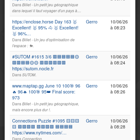
Dans
Billet - Un petit jeu géographique
.
dans lequel il faut voyager d'un pays à...
https://enclose.horse Day 163 🥇
Gerro
10/06/26
Excellent! 🥇 95% 🐴 🥇 Excellent!
à 08:23
🥇 96%…
Dans
Billet - Un jeu d'optimisation de
.
l'espace : 🐎
#SUTOM #1615 3/6 🟥🟦🟦🟦🟦🟡
Gerro
10/06/26
🟥🟥🟦🟦🟡🟡 🟥🟥🟥🟥🟥🟥
à 08:24
https://sutom.nocle.fr
Dans
.
SUTOM
www.maptap.gg June 10 100🎯 96
Gerro
10/06/26
🔥 96🔥 100🎯 95👑 Final score:
à 08:26
973
Dans
Billet - Un petit jeu géographique,
.
mais encore plus dur !
Connections Puzzle #1095 🟨🟨🟨
Gerro
10/06/26
🟨 🟪🟪🟪🟪 🟩🟩🟩🟩 🟦🟦🟦🟦
à 08:28
https://www.nytimes.com/…
Dans
.
Connection