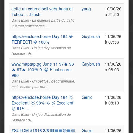
Jette un coup d'oeil vers Anca et
yaug
10/06/26
Tchou ... :blush:
à 21:50
Dans
Billet - La majeure partie du trafic
.
internet provient des ...
https://enclose.horse Day 164 💎
Guybrush
11/06/26
PERFECT! 💎 100%
à 07:56
Dans
Billet - Un jeu d'optimisation de
.
l'espace : 🐎
www.maptap.gg June 11 97🔥 96
Guybrush
11/06/26
🔥 97🔥 100🎯 91😁 Final score:
à 08:03
960
Dans
Billet - Un petit jeu géographique,
.
mais encore plus dur !
https://enclose.horse Day 164 🥇
Gerro
11/06/26
Excellent! 🥇 98% 🐴 🥇 Excellent!
à 08:10
🥇 91%…
Dans
Billet - Un jeu d'optimisation de
.
l'espace : 🐎
#SUTOM #1616 3/6 🟥🟦🟦🟡🟦🟡
Gerro
11/06/26