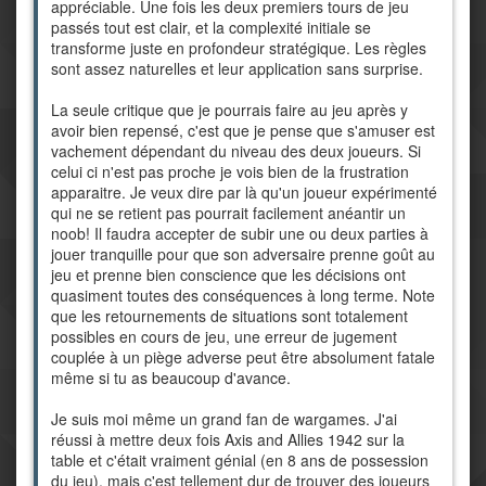
appréciable. Une fois les deux premiers tours de jeu
passés tout est clair, et la complexité initiale se
transforme juste en profondeur stratégique. Les règles
sont assez naturelles et leur application sans surprise.
La seule critique que je pourrais faire au jeu après y
avoir bien repensé, c'est que je pense que s'amuser est
vachement dépendant du niveau des deux joueurs. Si
celui ci n'est pas proche je vois bien de la frustration
apparaitre. Je veux dire par là qu'un joueur expérimenté
qui ne se retient pas pourrait facilement anéantir un
noob! Il faudra accepter de subir une ou deux parties à
jouer tranquille pour que son adversaire prenne goût au
jeu et prenne bien conscience que les décisions ont
quasiment toutes des conséquences à long terme. Note
que les retournements de situations sont totalement
possibles en cours de jeu, une erreur de jugement
couplée à un piège adverse peut être absolument fatale
même si tu as beaucoup d'avance.
Je suis moi même un grand fan de wargames. J'ai
réussi à mettre deux fois Axis and Allies 1942 sur la
table et c'était vraiment génial (en 8 ans de possession
du jeu), mais c'est tellement dur de trouver des joueurs