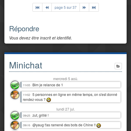
page 5 sur 37
Répondre
Vous devez être inscrit et identifié.
Minichat
mercredi 5 aoû.
Bim je relance de 1
11h55
5 personnes en ligne en même temps, on s'est donné
11h52
rendez-vous ?
lundi 27 jul.
zut, grillé !
09h25
@yaug t'as ramené des bots de Chine !!
09h16