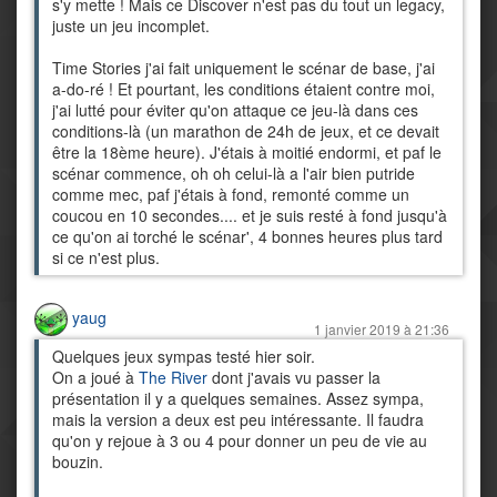
s'y mette ! Mais ce Discover n'est pas du tout un legacy,
juste un jeu incomplet.
Time Stories j'ai fait uniquement le scénar de base, j'ai
a-do-ré ! Et pourtant, les conditions étaient contre moi,
j'ai lutté pour éviter qu'on attaque ce jeu-là dans ces
conditions-là (un marathon de 24h de jeux, et ce devait
être la 18ème heure). J'étais à moitié endormi, et paf le
scénar commence, oh oh celui-là a l'air bien putride
comme mec, paf j'étais à fond, remonté comme un
coucou en 10 secondes.... et je suis resté à fond jusqu'à
ce qu'on ai torché le scénar', 4 bonnes heures plus tard
si ce n'est plus.
yaug
1 janvier 2019 à 21:36
Quelques jeux sympas testé hier soir.
On a joué à
The River
dont j'avais vu passer la
présentation il y a quelques semaines. Assez sympa,
mais la version a deux est peu intéressante. Il faudra
qu'on y rejoue à 3 ou 4 pour donner un peu de vie au
bouzin.