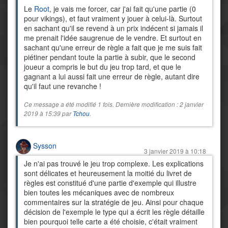
Le
Root
, je vais me forcer, car j'ai fait qu'une partie (0
pour vikings), et faut vraiment y jouer à celui-là. Surtout
en sachant qu'il se revend à un prix indécent si jamais il
me prenait l'idée saugrenue de le vendre. Et surtout en
sachant qu'une erreur de règle a fait que je me suis fait
piétiner pendant toute la partie à subir, que le second
joueur a compris le but du jeu trop tard, et que le
gagnant a lui aussi fait une erreur de règle, autant dire
qu'il faut une revanche !
Ce message a été modifié 1 fois. Dernière modification : 2 janvier
2019 à 15:39 par
Tchou
.
Sysson
3 janvier 2019 à 10:18
Je n'ai pas trouvé le jeu trop complexe. Les explications
sont délicates et heureusement la moitié du livret de
règles est constitué d'une partie d'exemple qui illustre
bien toutes les mécaniques avec de nombreux
commentaires sur la stratégie de jeu. Ainsi pour chaque
décision de l'exemple le type qui a écrit les règle détaille
bien pourquoi telle carte a été choisie, c'était vraiment