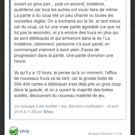
ouvert un gros pan... puis un second, troisième,
quatrième car tous les autres ont voulu faire de même.
La partie a du coup été un peu chiante vu toutes les
nouvelles règles. On a enchainé sur la 3e, et tant mieux
car du coup, ce fut une vraie partie agréable (ce que ne
fut pas la seconde), et y'a encore des trucs en plus qui
se sont débloqués et qui arriveront dans la 4e ! La
troisième, clairement, personne n'a joué pareil, on
commençait vraiment à avoir plein d'axes de
progression dans la partie. Une partie d'environ une
heure.
Vu qu'il y a 12 tours, je pense qu'à un moment, l'afflux
de nouveaux trucs va se tarir, car la grosse boite de
300-400 cartes à débloquer s'est déjà pris un gros coup
dans la gueule, et on a ouvert la majorité des boites
scellés, découvrant du nouveau matériel de jeu.
Ce message a été modifié 1 fois. Dernière modification : 18 avril
2019 à 11:09 par
Tchou
.
yaug
18 avril 2019 à 11:10