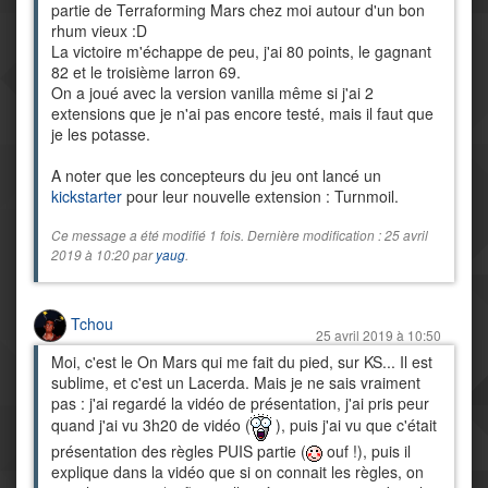
partie de Terraforming Mars chez moi autour d'un bon
rhum vieux :D
La victoire m'échappe de peu, j'ai 80 points, le gagnant
82 et le troisième larron 69.
On a joué avec la version vanilla même si j'ai 2
extensions que je n'ai pas encore testé, mais il faut que
je les potasse.
A noter que les concepteurs du jeu ont lancé un
kickstarter
pour leur nouvelle extension : Turnmoil.
Ce message a été modifié 1 fois. Dernière modification : 25 avril
2019 à 10:20 par
yaug
.
Tchou
25 avril 2019 à 10:50
Moi, c'est le On Mars qui me fait du pied, sur KS... Il est
sublime, et c'est un Lacerda. Mais je ne sais vraiment
pas : j'ai regardé la vidéo de présentation, j'ai pris peur
quand j'ai vu 3h20 de vidéo (
), puis j'ai vu que c'était
présentation des règles PUIS partie (
ouf !), puis il
explique dans la vidéo que si on connait les règles, on