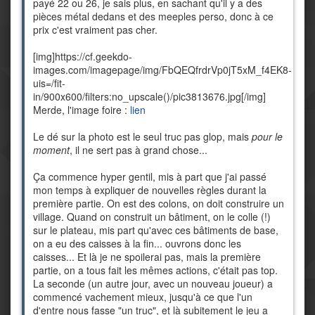
payé 22 ou 26, je sais plus, en sachant qu'il y a des
pièces métal dedans et des meeples perso, donc à ce
prix c'est vraiment pas cher.
[img]https://cf.geekdo-
images.com/imagepage/img/FbQEQfrdrVp0jT5xM_f4EK8-
uis=/fit-
in/900x600/filters:no_upscale()/pic3813676.jpg[/img]
Merde, l'image foire :
lien
Le dé sur la photo est le seul truc pas glop, mais
pour le
moment
, il ne sert pas à grand chose...
Ça commence hyper gentil, mis à part que j'ai passé
mon temps à expliquer de nouvelles règles durant la
première partie. On est des colons, on doit construire un
village. Quand on construit un bâtiment, on le colle (!)
sur le plateau, mis part qu'avec ces bâtiments de base,
on a eu des caisses à la fin... ouvrons donc les
caisses... Et là je ne spoilerai pas, mais la première
partie, on a tous fait les mêmes actions, c'était pas top.
La seconde (un autre jour, avec un nouveau joueur) a
commencé vachement mieux, jusqu'à ce que l'un
d'entre nous fasse "un truc", et là subitement le jeu a