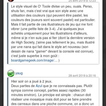
25 avril 2019 à 12:23
Le style visuel de O' Toole divise un peu, ouais. Perso,
shuis fan, mais c'est vrai que son style avec une
utilisation des couleurs (qui peuvent être pastel, les
couleurs des joueurs sont souvent pastel) est particulier.
Mais il fait partie de ces illustrateurs de jeu qui me font
vibrer (une petite liste de 3-4). J'ai quelques jeux
achetés uniquement pour les illustrations d'ailleurs,
même si je n'en suis pas si fier (dont la dernière version
de High Society, j'aime pas tellement le jeu, mais illustré
par une nana qui fait dans le style art nouveau (son
dessin de nana "gamer" devant la console est connue),
c'est juste superbe à mon goût :
boardgamegeek.com/image/…
)
yaug
28 avril 2019 à 20:16
Hier soir on a joué à 2 jeux.
Deux parties de
Azul
que je ne connaissais pas. Plutôt
sympa comme concept, parties assez rapides (30
minutes environ). Le principe est simple : chacun doit
réaliser une mosaique mais doit pour se faire prendre
des carreaux dans une pioche commune, on a donc un