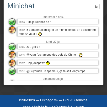
Minichat
mercredi 5 aoû.
Bim je relance de 1
11h55
5 personnes en ligne en même temps, on s'est donné
11h52
rendez-vous ?
lundi 27 jul.
zut, grillé !
09h25
@yaug t'as ramené des bots de Chine !!
09h16
Hop, déspawn
08h57
@Guybrush un spameur, ça faisait longtemps
08h52
dimanche 26 jul.
Snif, nos vacances au Tréport déjà finies :'(
16h06
Y'a juste eu 3 orages dantesques en 12 heures !
00h07
J'étais moins heureux que quand c'était juste de la pluie ! :D
1996-2026 —
Lexpage v4
—
GPLv3
(
sources
)
samedi 25 jul.
page générée le 8 août 2026 à 12:40:00