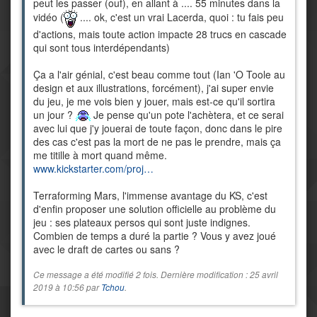
peut les passer (ouf), en allant à .... 55 minutes dans la
vidéo (
.... ok, c'est un vrai Lacerda, quoi : tu fais peu
d'actions, mais toute action impacte 28 trucs en cascade
qui sont tous interdépendants)
Ça a l'air génial, c'est beau comme tout (Ian 'O Toole au
design et aux illustrations, forcément), j'ai super envie
du jeu, je me vois bien y jouer, mais est-ce qu'il sortira
un jour ?
Je pense qu'un pote l'achètera, et ce serai
avec lui que j'y jouerai de toute façon, donc dans le pire
des cas c'est pas la mort de ne pas le prendre, mais ça
me titille à mort quand même.
www.kickstarter.com/proj…
Terraforming Mars, l'immense avantage du KS, c'est
d'enfin proposer une solution officielle au problème du
jeu : ses plateaux persos qui sont juste indignes.
Combien de temps a duré la partie ? Vous y avez joué
avec le draft de cartes ou sans ?
Ce message a été modifié 2 fois. Dernière modification : 25 avril
2019 à 10:56 par
Tchou
.