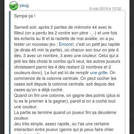
yaug
6 mai 2019 à 10:32
Sympa ça !
Samedi soir, après 2 parties de mémoire 44 avec le
filleul (on a perdu les 2 contre son père -_-) et une fois
les enfants au lit et la raclette de mai avalée, on a pu
tester un nouveau jeu :
Encore!
, c'est un petit jeu rapide
(je dirais 45 min la partie), où chacun son tour on jete 6
dés, 3 avec un nombre, 3 avec une couleur. Celui qui a
jeté les dés choisi le combo qu'il veut, les autres joueurs
choisissent parmi les 4 dés restant (2 nombres et 2
couleurs donc). Le but est ici de remplir
une grille
. On
commence de la colonne centrale. On peut cocher les
cases soit depuis la colonne centrale, soit depuis des
cases qu'on a déjà coché.
Quand on fini une colonne, on gagne des points (plus si
tu es le premier à la gagner), pareil si on a coché tout
une couleur.
La partie se termine quand un joueur fini sa deuxième
couleur.
Jeu très simple, assez rapide, ou t'as une certaine
interaction entre joueur (genre qui je peux faire chier