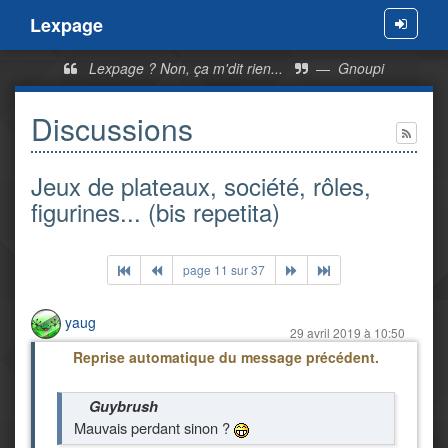
Lexpage
Menu
Lexpage ? Non, ça m'dit rien...
—
Gnoupi
Discussions
Jeux de plateaux, société, rôles,
figurines... (bis repetita)
page 11 sur 37
yaug
29 avril 2019 à 10:50
Reprise automatique du message précédent.
Guybrush
Mauvais perdant sinon ?