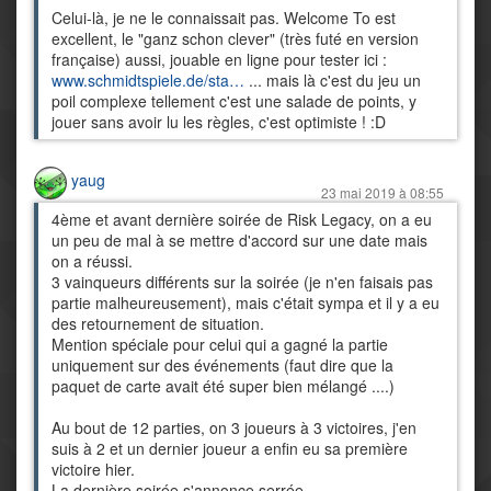
Celui-là, je ne le connaissait pas. Welcome To est
excellent, le "ganz schon clever" (très futé en version
française) aussi, jouable en ligne pour tester ici :
www.schmidtspiele.de/sta…
... mais là c'est du jeu un
poil complexe tellement c'est une salade de points, y
jouer sans avoir lu les règles, c'est optimiste ! :D
yaug
23 mai 2019 à 08:55
4ème et avant dernière soirée de Risk Legacy, on a eu
un peu de mal à se mettre d'accord sur une date mais
on a réussi.
3 vainqueurs différents sur la soirée (je n'en faisais pas
partie malheureusement), mais c'était sympa et il y a eu
des retournement de situation.
Mention spéciale pour celui qui a gagné la partie
uniquement sur des événements (faut dire que la
paquet de carte avait été super bien mélangé ....)
Au bout de 12 parties, on 3 joueurs à 3 victoires, j'en
suis à 2 et un dernier joueur a enfin eu sa première
victoire hier.
La dernière soirée s'annonce serrée.