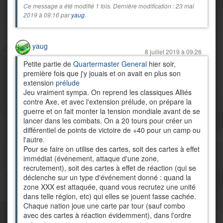
Ce message a été modifié 1 fois. Dernière modification : 23 mai
2019 à 09:16 par
yaug
.
yaug
8 juillet 2019 à 09:26
Petite partie de
Quartermaster General
hier soir,
première fois que j'y jouais et on avait en plus son
extension
prélude
Jeu vraiment sympa. On reprend les classiques Alliés
contre Axe, et avec l'extension prélude, on prépare la
guerre et on fait monter la tension mondiale avant de se
lancer dans les combats. On a 20 tours pour créer un
différentiel de points de victoire de +40 pour un camp ou
l'autre.
Pour se faire on utilise des cartes, soit des cartes à effet
immédiat (événement, attaque d'une zone,
recrutement), soit des cartes à effet de réaction (qui se
déclenche sur un type d'événement donné : quand la
zone XXX est attaquée, quand vous recrutez une unité
dans telle région, etc) qui elles se jouent fasse cachée.
Chaque nation joue une carte par tour (sauf combo
avec des cartes à réaction évidemment), dans l'ordre