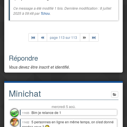
Ce message a été modifié 1 fois. Dernière modification : 8 juillet
2025 à 09:48 par
Tchou
.
page 113 sur 113
Répondre
Vous devez être inscrit et identifié.
Minichat
mercredi 5 aoû.
Bim je relance de 1
11h55
5 personnes en ligne en même temps, on s'est donné
11h52
rendez-vous ?