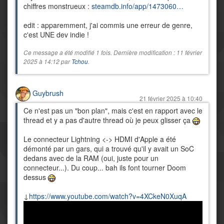
chiffres monstrueux :
steamdb.info/app/1473060…
edit : apparemment, j'ai commis une erreur de genre,
c'est UNE dev indie !
Ce message a été modifié 1 fois. Dernière modification : 11 février
2025 à 14:12 par
Tchou
.
Guybrush
21 février 2025 à 10:40
Ce n'est pas un "bon plan", mais c'est en rapport avec le
thread et y a pas d'autre thread où je peux glisser ça
Le connecteur Lightning <-> HDMI d'Apple a été
démonté par un gars, qui a trouvé qu'il y avait un SoC
dedans avec de la RAM (oui, juste pour un
connecteur...). Du coup... bah ils font tourner Doom
dessus
↓
https://www.youtube.com/watch?v=4XCkeN0XuqA