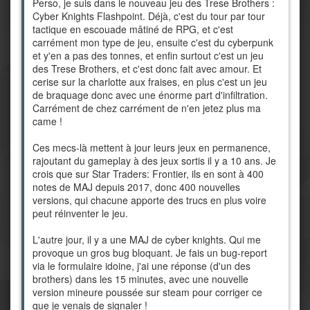
Perso, je suis dans le nouveau jeu des Trese Brothers :
Cyber Knights Flashpoint. Déjà, c'est du tour par tour
tactique en escouade mâtiné de RPG, et c'est
carrément mon type de jeu, ensuite c'est du cyberpunk
et y'en a pas des tonnes, et enfin surtout c'est un jeu
des Trese Brothers, et c'est donc fait avec amour. Et
cerise sur la charlotte aux fraises, en plus c'est un jeu
de braquage donc avec une énorme part d'infiltration.
Carrément de chez carrément de n'en jetez plus ma
came !
Ces mecs-là mettent à jour leurs jeux en permanence,
rajoutant du gameplay à des jeux sortis il y a 10 ans. Je
crois que sur Star Traders: Frontier, ils en sont à 400
notes de MAJ depuis 2017, donc 400 nouvelles
versions, qui chacune apporte des trucs en plus voire
peut réinventer le jeu.
L'autre jour, il y a une MAJ de cyber knights. Qui me
provoque un gros bug bloquant. Je fais un bug-report
via le formulaire idoine, j'ai une réponse (d'un des
brothers) dans les 15 minutes, avec une nouvelle
version mineure poussée sur steam pour corriger ce
que je venais de signaler !