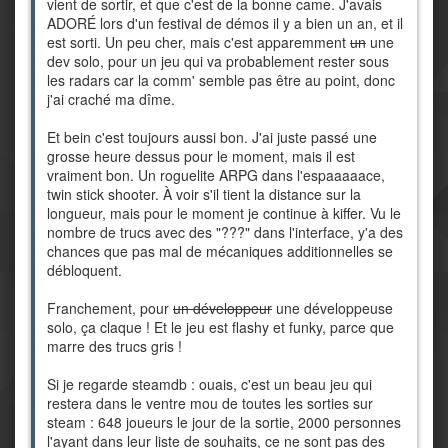
vient de sortir, et que c'est de la bonne came. J'avais
ADORÉ lors d'un festival de démos il y a bien un an, et il
est sorti. Un peu cher, mais c'est apparemment
un
une
dev solo, pour un jeu qui va probablement rester sous
les radars car la comm' semble pas être au point, donc
j'ai craché ma dîme.
Et bein c'est toujours aussi bon. J'ai juste passé une
grosse heure dessus pour le moment, mais il est
vraiment bon. Un roguelite ARPG dans l'espaaaaace,
twin stick shooter. À voir s'il tient la distance sur la
longueur, mais pour le moment je continue à kiffer. Vu le
nombre de trucs avec des "???" dans l'interface, y'a des
chances que pas mal de mécaniques additionnelles se
débloquent.
Franchement, pour
un développeur
une développeuse
solo, ça claque ! Et le jeu est flashy et funky, parce que
marre des trucs gris !
Si je regarde steamdb : ouais, c'est un beau jeu qui
restera dans le ventre mou de toutes les sorties sur
steam : 648 joueurs le jour de la sortie, 2000 personnes
l'ayant dans leur liste de souhaits, ce ne sont pas des