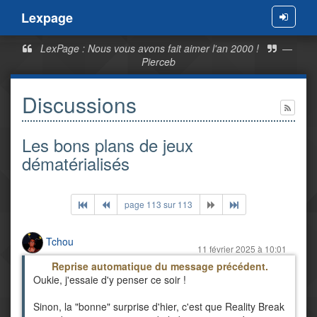
Lexpage
Menu
LexPage : Nous vous avons fait aimer l'an 2000 !
—
Pierceb
Discussions
Les bons plans de jeux
dématérialisés
page 113 sur 113
Tchou
11 février 2025 à 10:01
Reprise automatique du message précédent.
Oukie, j'essaie d'y penser ce soir !
Sinon, la "bonne" surprise d'hier, c'est que Reality Break