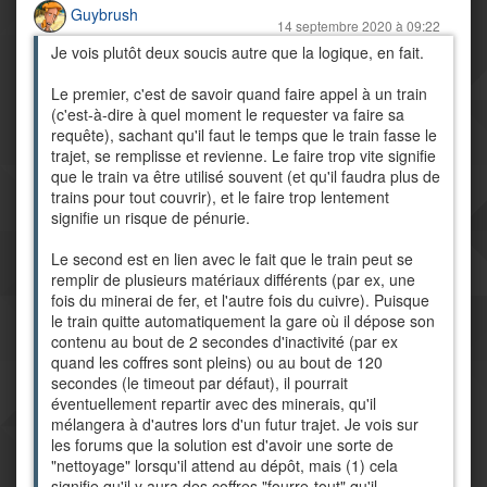
Guybrush
14 septembre 2020 à 09:22
Je vois plutôt deux soucis autre que la logique, en fait.
Le premier, c'est de savoir quand faire appel à un train
(c'est-à-dire à quel moment le requester va faire sa
requête), sachant qu'il faut le temps que le train fasse le
trajet, se remplisse et revienne. Le faire trop vite signifie
que le train va être utilisé souvent (et qu'il faudra plus de
trains pour tout couvrir), et le faire trop lentement
signifie un risque de pénurie.
Le second est en lien avec le fait que le train peut se
remplir de plusieurs matériaux différents (par ex, une
fois du minerai de fer, et l'autre fois du cuivre). Puisque
le train quitte automatiquement la gare où il dépose son
contenu au bout de 2 secondes d'inactivité (par ex
quand les coffres sont pleins) ou au bout de 120
secondes (le timeout par défaut), il pourrait
éventuellement repartir avec des minerais, qu'il
mélangera à d'autres lors d'un futur trajet. Je vois sur
les forums que la solution est d'avoir une sorte de
"nettoyage" lorsqu'il attend au dépôt, mais (1) cela
signifie qu'il y aura des coffres "fourre-tout" qu'il