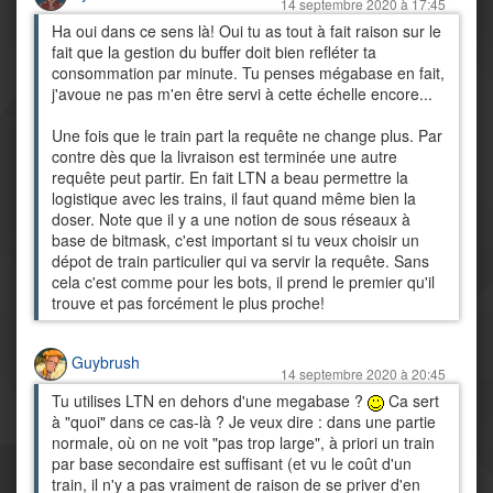
14 septembre 2020 à 17:45
Ha oui dans ce sens là! Oui tu as tout à fait raison sur le
fait que la gestion du buffer doit bien refléter ta
consommation par minute. Tu penses mégabase en fait,
j'avoue ne pas m'en être servi à cette échelle encore...
Une fois que le train part la requête ne change plus. Par
contre dès que la livraison est terminée une autre
requête peut partir. En fait LTN a beau permettre la
logistique avec les trains, il faut quand même bien la
doser. Note que il y a une notion de sous réseaux à
base de bitmask, c'est important si tu veux choisir un
dépot de train particulier qui va servir la requête. Sans
cela c'est comme pour les bots, il prend le premier qu'il
trouve et pas forcément le plus proche!
Guybrush
14 septembre 2020 à 20:45
Tu utilises LTN en dehors d'une megabase ?
Ca sert
à "quoi" dans ce cas-là ? Je veux dire : dans une partie
normale, où on ne voit "pas trop large", à priori un train
par base secondaire est suffisant (et vu le coût d'un
train, il n'y a pas vraiment de raison de se priver d'en