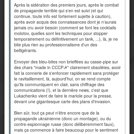
Après la sidération des premiers jours, après le combat
de propagande terrible qui s'en est suivi (et qui
continue, toute info est fortement sujette à caution),
après avoir acquis des connaissances dont je n'aurais
jamais cru avoir besoin (comment se font les cocktails
molotov, quelles sont les techniques pour stopper
temporairement ou définitivement un tank, ...), là, je ne
bite plus rien au professionnalisme d'un des
belligérants.
Envoyer des bleu-bites non brieffées au casse-pipe sur
des chars "made in CCCP☭" clairement obsolètes, avoir
fait la connerie de s'enfoncer rapidement sans protéger
le ravitaillement, là, aujourd'hui, on se rend compte
qu'ils communiquent en clair, sans chiffrage des
communications (!), et la dernière news, c'est que
Lukachenko vient de faire le mariole pour la presse,
devant une gigantesque carte des plans d'invasion.
Bien sûr, tout ça peut n'être encore que de la
propagande ukrainienne (donc un montage), ou du
contre-espionnage russe (donc délibéremment faux),
mais ça commence à faire beaucoup pour le sentiment