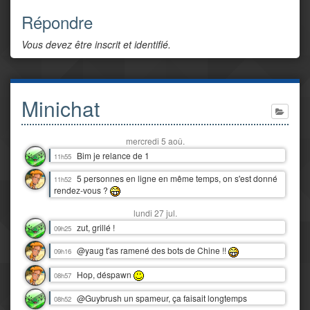
Répondre
Vous devez être inscrit et identifié.
Minichat
mercredi 5 aoû.
Bim je relance de 1
11h55
5 personnes en ligne en même temps, on s'est donné
11h52
rendez-vous ?
lundi 27 jul.
zut, grillé !
09h25
@yaug t'as ramené des bots de Chine !!
09h16
Hop, déspawn
08h57
@Guybrush un spameur, ça faisait longtemps
08h52