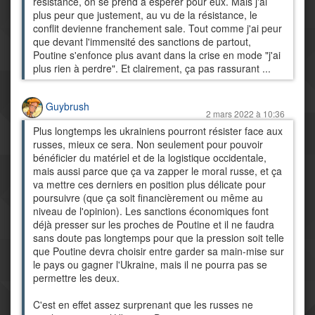
resistance, on se prend à espérer pour eux. Mais j'ai
plus peur que justement, au vu de la résistance, le
conflit devienne franchement sale. Tout comme j'ai peur
que devant l'immensité des sanctions de partout,
Poutine s'enfonce plus avant dans la crise en mode "j'ai
plus rien à perdre". Et clairement, ça pas rassurant ...
Guybrush
2 mars 2022 à 10:36
Plus longtemps les ukrainiens pourront résister face aux
russes, mieux ce sera. Non seulement pour pouvoir
bénéficier du matériel et de la logistique occidentale,
mais aussi parce que ça va zapper le moral russe, et ça
va mettre ces derniers en position plus délicate pour
poursuivre (que ça soit financièrement ou même au
niveau de l'opinion). Les sanctions économiques font
déjà presser sur les proches de Poutine et il ne faudra
sans doute pas longtemps pour que la pression soit telle
que Poutine devra choisir entre garder sa main-mise sur
le pays ou gagner l'Ukraine, mais il ne pourra pas se
permettre les deux.
C'est en effet assez surprenant que les russes ne