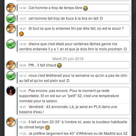
Cet homme a trop de temps libre
14:50
cet homme fait trop de trucs à la fois en fait :D
15:07
Si tout ce que tu entames fini par être fait, où est le souci ?
15:21
disons que c'est étalé pour certaines tâches genre ma
15:33
verrière entamée il y a 1 an et que je dois finir le mois prochain :D
Mardi 25 juin 2019
Pfff... il fait chaud
16:00
nous c'est télétravail pour la semaine vu qu'on a pas de clim
16:13
au taff et qu'on est plein sud :D
Pas encore, pas encore. Pour le moment ça reste
16:26
supportable. Et on est sur un "petit" 32, c'est une température
normale pour la saison.
Vendredi : 43 annoncés. Là, je serai en PLS dans une
16:27
bassine d'eau !
Il fait un bon 32-33° à l'ombre ici, avec la lourdeur habituelle
17:20
du climat belge
Je préfère largement les 40° d'Athènes ou de Madrid aux 32
17:20