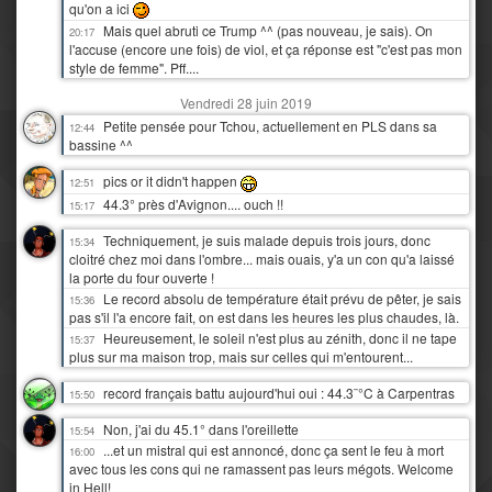
qu'on a ici
Mais quel abruti ce Trump ^^ (pas nouveau, je sais). On
20:17
l'accuse (encore une fois) de viol, et ça réponse est "c'est pas mon
style de femme". Pff....
Vendredi 28 juin 2019
Petite pensée pour Tchou, actuellement en PLS dans sa
12:44
bassine ^^
pics or it didn't happen
12:51
44.3° près d'Avignon.... ouch !!
15:17
Techniquement, je suis malade depuis trois jours, donc
15:34
cloitré chez moi dans l'ombre... mais ouais, y'a un con qu'a laissé
la porte du four ouverte !
Le record absolu de température était prévu de pêter, je sais
15:36
pas s'il l'a encore fait, on est dans les heures les plus chaudes, là.
Heureusement, le soleil n'est plus au zénith, donc il ne tape
15:37
plus sur ma maison trop, mais sur celles qui m'entourent...
record français battu aujourd'hui oui : 44.3¨°C à Carpentras
15:50
Non, j'ai du 45.1° dans l'oreillette
15:54
...et un mistral qui est annoncé, donc ça sent le feu à mort
16:00
avec tous les cons qui ne ramassent pas leurs mégots. Welcome
in Hell!