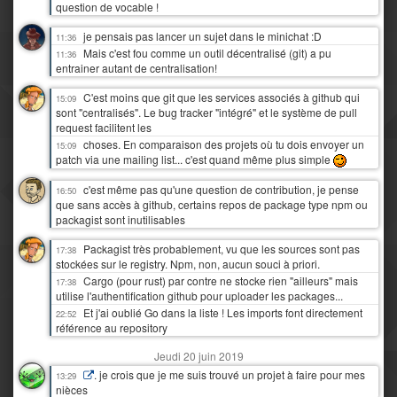
question de vocable !
je pensais pas lancer un sujet dans le minichat :D
11:36
Mais c'est fou comme un outil décentralisé (git) a pu
11:36
entrainer autant de centralisation!
C'est moins que git que les services associés à github qui
15:09
sont "centralisés". Le bug tracker "intégré" et le système de pull
request facilitent les
choses. En comparaison des projets où tu dois envoyer un
15:09
patch via une mailing list... c'est quand même plus simple
c'est même pas qu'une question de contribution, je pense
16:50
que sans accès à github, certains repos de package type npm ou
packagist sont inutilisables
Packagist très probablement, vu que les sources sont pas
17:38
stockées sur le registry. Npm, non, aucun souci à priori.
Cargo (pour rust) par contre ne stocke rien "ailleurs" mais
17:38
utilise l'authentification github pour uploader les packages...
Et j'ai oublié Go dans la liste ! Les imports font directement
22:52
référence au repository
Jeudi 20 juin 2019
. je crois que je me suis trouvé un projet à faire pour mes
13:29
nièces