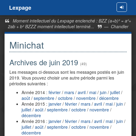
Lexpage
Menu
Moment intellectuel du Lexpage enclenché : BZZ (a+b)² = a²+
2ab + b² BZZZ moment intellectuel terminé...
—
Chandler
Minichat
Archives de juin 2019
(49)
Les messages ci-dessous sont les messages postés en juin
2019. Vous pouvez choisir une autre période parmi les
périodes suivantes :
Année 2014 :
février
/
mars
/
avril
/
mai
/
juin
/
juillet
/
août
/
septembre
/
octobre
/
novembre
/
décembre
Année 2015 :
janvier
/
février
/
mars
/
avril
/
mai
/
juin
/
juillet
/
août
/
septembre
/
octobre
/
novembre
/
décembre
Année 2016 :
janvier
/
février
/
mars
/
avril
/
mai
/
juin
/
juillet
/
août
/
septembre
/
octobre
/
novembre
/
décembre