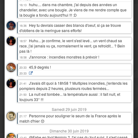
huhu.... dans ma chambre, j'ai depuis des années un
16:13
chandelier, avec une bougie. Je viens de me rendre compte que
la bougie a fondu aujourd'hui !!! :D
Hey tu devrais casser des blancs d'oeuf, si ça se trouve
16:36
d'obtiens de la meringue sans efforts!
Huhu... je confirme, le vent s'est levé... un vent chaud sa
18:57
race, j'ai jamais vu ça, normalement le vent, ça refroidit... ? Bein
pas là !
J'annonce : incendies monstres à prévoir !
18:58
45,9 degrés !
20:33
20:33
J'avais dit quoi à 18h58 ? Multiples incendies, j'entends les
21:41
pompiers depuis 2 heures, plusieurs routes fermées...
La nuit est tombée... la température aussi : il fait nuit, et
21:50
toujours 33° !!!
Samedi 29 juin 2019
Personne pour souligner le seum de la France après le
21:17
match d'hier 😔
Dimanche 30 juin 2019
@Fabe en foot féminin ? J'ai pas du tout suivi, il s'est passé
12:40