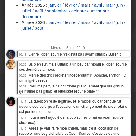
Année 2025 :
janvier
/
février
/
mars
/
avril
/
mai
/
juin
/
juillet
/
août
/
septembre
/
octobre
/
novembre
/
décembre
Année 2026 :
janvier
/
février
/
mars
/
avril
/
mai
/
juin
/
juillet
/
août
Mercredi 5 juin 2019
Genre l'open source n'existait pas avant github? Bullshit!
09:18
Si, bien sur, mais Github a un peu cannibalisé l'open source
09:32
ces dernières années
Même des gros projets "indépendants" (Apache, Python, ...)
09:32
ont migré dessus.
Pour ma part, je ne contribue pratiquement que sur github
09:33
(je n'aime pas gitlab, et bitbucket est une plaie ^^)
La question reste légitime, et le rappel du cancer que fut
11:17
devenu sourceforge à l'occasion d'un changement de propriétaire
est pertinente (ils ont
notamment rajouté de la pub sur les binaires open source
11:17
chez eux).
Après, je vais faire mon chieur, mais c'est l'occasion de
11:19
rappeler que Logiciel Libre et Open Source, c'est plus qu'une