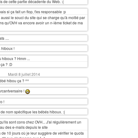
uis de cette partie décadente du Web. :(
ais si ça fait un flop, t'es responsable :p
aussi le souci du site qui se charge qu'à moitié par
s qu'OVH va encore avoir un n-ième ticket de ma
s ....
 hiboux !
 hiboux ? Hmm ...
ça ? :D
Mardi 8 juillet 2014
ébé hibou ça ? ^^
rcantversaire !
o !
s de nom spécifique les bébés hiboux. :(
qu'ils sont cons chez OVH... J'ai régulièrement un
au des e-mails depuis le site
 de 10 jours où je leur suggère de vérifier le quota