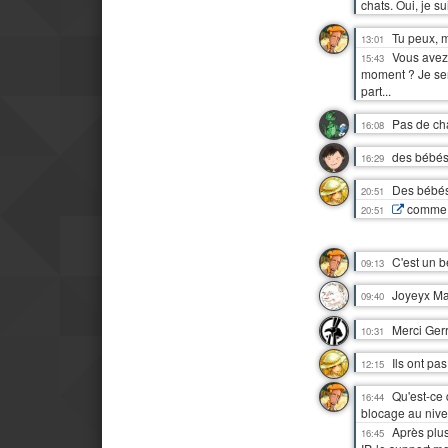
chats. Oui, je s
Tu peux, m
13:01
Vous avez 
15:43
moment ? Je sen
part...
Pas de chat
16:08
des bébés
16:29
Des bébés
20:51
comme 
20:51
C'est un b
09:13
Joyeyx Ma
09:40
Merci Gerr
10:31
Ils ont pa
12:15
Qu'est-ce 
16:44
blocage au nive
Après plus
16:45