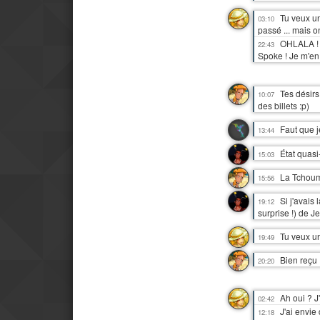
Tu veux un
03:10
passé ... mais o
OHLALA ! S
22:43
Spoke ! Je m'en
Tes désirs
10:07
des billets :p)
Faut que j
13:44
État quasi
15:03
La Tchoum
15:56
Si j'avais
19:12
surprise !) de J
Tu veux un
19:49
Bien reçu :
20:20
Ah oui ? J
02:42
J'ai envie
12:18