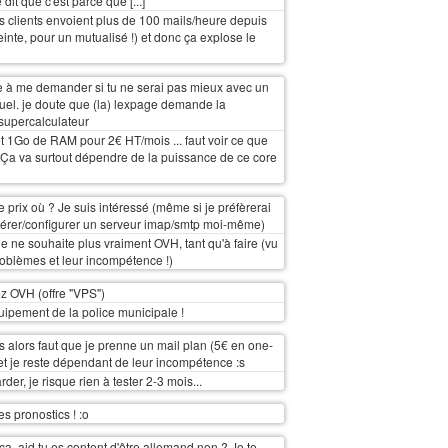
 dit que c'est parce que [...]
tres clients envoient plus de 100 mails/heure depuis
einte, pour un mutualisé !) et donc ça explose le
te à me demander si tu ne serai pas mieux avec un
rtuel. je doute que (la) lexpage demande la
supercalculateur
t 1Go de RAM pour 2€ HT/mois ... faut voir ce que
 Ça va surtout dépendre de la puissance de ce core
)
e prix où ? Je suis intéressé (même si je préfèrerai
gérer/configurer un serveur imap/smtp moi-même)
 je ne souhaite plus vraiment OVH, tant qu'à faire (vu
oblèmes et leur incompétence !)
ez OVH (offre "VPS")
uipement de la police municipale !
 alors faut que je prenne un mail plan (5€ en one-
.. et je reste dépendant de leur incompétence :s
rder, je risque rien à tester 2-3 mois...
es pronostics ! :o
ca, ajd tu es content d'être allemand non ? Je te