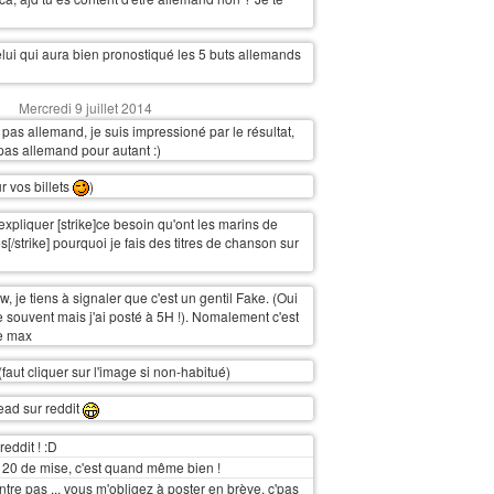
lui qui aura bien pronostiqué les 5 buts allemands
Mercredi 9 juillet 2014
 pas allemand, je suis impressioné par le résultat,
 pas allemand pour autant :)
r vos billets
)
xpliquer [strike]ce besoin qu'ont les marins de
s[/strike] pourquoi je fais des titres de chanson sur
w, je tiens à signaler que c'est un gentil Fake. (Oui
e souvent mais j'ai posté à 5H !). Nomalement c'est
e max
(faut cliquer sur l'image si non-habitué)
read sur reddit
reddit ! :D
 20 de mise, c'est quand même bien !
rentre pas ... vous m'obligez à poster en brève, c'pas