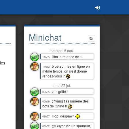
Minichat
mercredi 5 aoû.
Bim je relance de 1
11h55
des
5 personnes en ligne en
11h52
même temps, on s'est donné
rendez-vous ?
lundi 27 jul.
zut, grillé !
09h25
@yaug t'as ramené des
09h16
bots de Chine !!
Hop, déspawn
08h57
@Guybrush un spameur,
08h52