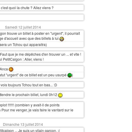
 c'est quoi la chute ? Allez viens ?
Samedi 12 juillet 2014
gon trouve un billet à poster en "urgent", il pourrait
ge d'accueil avec que des billets à lui
sera un Tchou qui apparaitra)
aut que je me dépêches d'en trouver un ... et vite !
i PetitCalgon : Aller, viens !
 Anca
tatut "urgent" de ce billet est un peu usurpé
)
 vois toujours Tchou tout en bas... :D
attendre le prochain billet, lundi 0h12
lot !!!!!!! (combien y avait-il de points
 Pour me venger, je vais faire le vantard sur le
Dimanche 13 juillet 2014
itcalgon ... Je suis un vilain garçon. :(