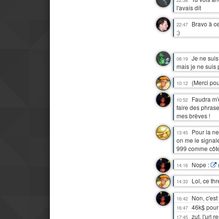
l'avais dit
Bravo à ce
22:47
;)
Je ne suis
08:19
mais je ne suis
(Merci pou
10:12
Faudra m'e
10:52
faire des phrase
mes brèves !
Pour la ne
13:45
on me le signal
999 comme côt
Nope :
14:16
Lol, ce th
14:33
Non, c'est 
16:42
46k$ pour
16:47
zut, l'url 
17:45