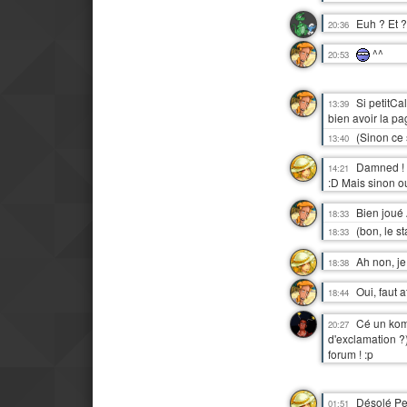
Euh ? Et ?
20:36
^^
20:53
Si petitCal
13:39
bien avoir la pa
(Sinon ce 
13:40
Damned ! F
14:21
:D Mais sinon ou
Bien joué
18:33
(bon, le s
18:33
Ah non, je
18:38
Oui, faut 
18:44
Cé un komp
20:27
d'exclamation ?)
forum ! :p
Désolé Pet
01:51