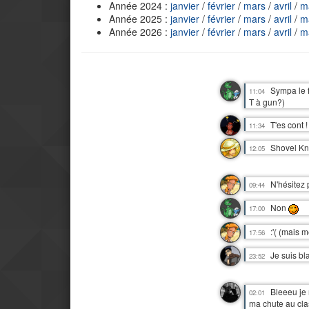
Année 2024 :
janvier
/
février
/
mars
/
avril
/
m
Année 2025 :
janvier
/
février
/
mars
/
avril
/
m
Année 2026 :
janvier
/
février
/
mars
/
avril
/
m
Sympa le f
11:04
T à gun?)
T'es cont !
11:34
Shovel Kni
12:05
N'hésitez 
09:44
Non
17:00
:'( (mais
17:56
Je suis bla
23:52
Bleeeu je
02:01
ma chute au cla