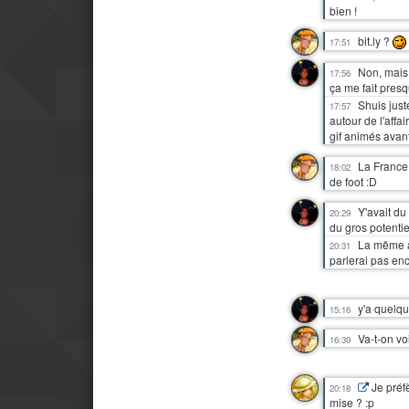
bien !
bit.ly ?
17:51
Non, mais
17:56
ça me fait presq
Shuis just
17:57
autour de l'affa
gif animés avant 
La France
18:02
de foot :D
Y'avait du
20:29
du gros potentie
La même ac
20:31
parlerai pas en
y'a quelqu
15:16
Va-t-on vo
16:39
Je préfè
20:18
mise ? :p