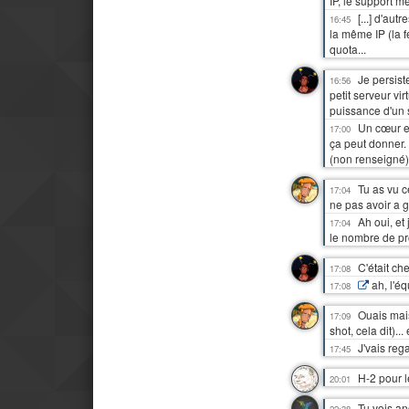
IP, le support me
[...] d'au
16:45
la même IP (la f
quota...
Je persis
16:56
petit serveur vi
puissance d'un 
Un cœur e
17:00
ça peut donner.
(non renseigné
Tu as vu c
17:04
ne pas avoir a 
Ah oui, et
17:04
le nombre de pr
C'était ch
17:08
ah, l'éq
17:08
Ouais mais
17:09
shot, cela dit).
J'vais rega
17:45
H-2 pour l
20:01
Tu vois an
22:38