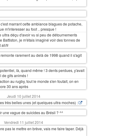
 c'est marrant cette ambiance blagues de potache,
ue m'interesser au foot .. presque !
e ultra déçu d'avoir vu si peu de détournements
ire Battiston, je m'étais imaginé voir des tonnes de
all/fr
 remonte rarement au delà de 1998 quand il s'agit
 potentiel, là, quand même ! 3 dents perdues, y'avait
l de gifs animés !
tion au rugby, tout le monde s'en foutait, on en
core 30 ans après
Jeudi 10 juillet 2014
es très belles unes (et quelques ultra moches) :
ir une vague de suicides au Brésil ? ^^
Vendredi 11 juillet 2014
re pas le mettre en brève, vais me faire taper. Déjà