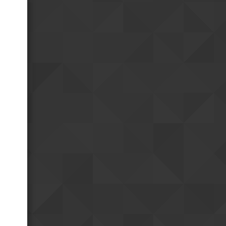
faisais imaginer
Ha... quand je parle je
08h02
précise de sutie : il ne faut pas
oublier qu'il s'agit d'un régime
totalitaire
vendredi 24 jul.
Une dictature moderne
23h24
reste une dictature
oui
18h39
Je ne m'y attendais pas
18h40
mais j'ai eu une grosse
impression de modernité
Positivement?
17h10
Et bah bordel... je ne
08h43
pensais pas ếtre autant surpris
par la Chine.
jeudi 23 jul.
Et hop me revoici sur le
19h37
même fuseau que vous
mardi 21 jul.