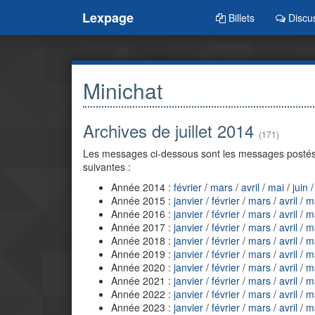
Lexpage
Billets
Discu
Minichat
Archives de juillet 2014
(171)
Les messages ci-dessous sont les messages postés e
suivantes :
Année 2014 :
février
/
mars
/
avril
/
mai
/
juin
/
Année 2015 :
janvier
/
février
/
mars
/
avril
/
m
Année 2016 :
janvier
/
février
/
mars
/
avril
/
m
Année 2017 :
janvier
/
février
/
mars
/
avril
/
m
Année 2018 :
janvier
/
février
/
mars
/
avril
/
m
Année 2019 :
janvier
/
février
/
mars
/
avril
/
m
Année 2020 :
janvier
/
février
/
mars
/
avril
/
m
Année 2021 :
janvier
/
février
/
mars
/
avril
/
m
Année 2022 :
janvier
/
février
/
mars
/
avril
/
m
Année 2023 :
janvier
/
février
/
mars
/
avril
/
m