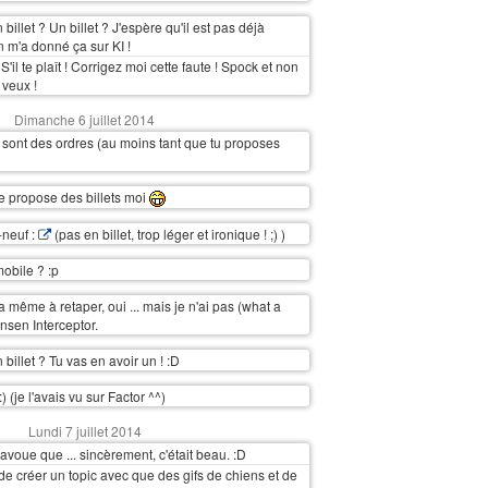
 billet ? Un billet ? J'espère qu'il est pas déjà
n m'a donné ça sur KI !
'il te plaît ! Corrigez moi cette faute ! Spock et non
 veux !
Dimanche 6 juillet 2014
 sont des ordres (au moins tant que tu proposes
e propose des billets moi
-neuf :
(pas en billet, trop léger et ironique ! ;) )
obile ? :p
 la même à retaper, oui ... mais je n'ai pas (what a
ensen Interceptor.
 billet ? Tu vas en avoir un ! :D
) (je l'avais vu sur Factor ^^)
Lundi 7 juillet 2014
'avoue que ... sincèrement, c'était beau. :D
 de créer un topic avec que des gifs de chiens et de