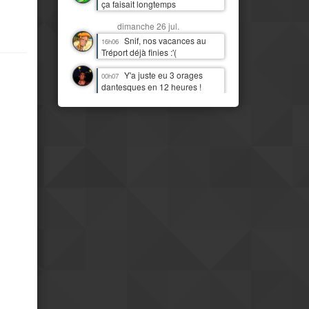
ça faisait longtemps
dimanche 26 jul.
Snif, nos vacances au
16h06
Tréport déjà finies :'(
Y'a juste eu 3 orages
00h07
dantesques en 12 heures !
J'étais moins heureux que
quand c'était juste de la pluie !
:D
samedi 25 jul.
J'imagine bien Tchou
14h06
faire la danse de la pluie
Mais il est temps qu'il
14h07
pleuve par ici aussi
IL PLEUT !!! Première fois
11h13
(à part 3 gouttes une nuit)
depuis quasi deux mois !
Mais le pays est
08h16
clairement beaucoup plus
moderne et développé que mes
idées préconcues ne me le