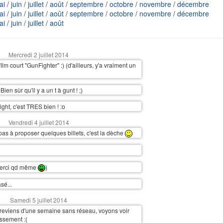
ai
/
juin
/
juillet
/
août
/
septembre
/
octobre
/
novembre
/
décembre
ai
/
juin
/
juillet
/
août
/
septembre
/
octobre
/
novembre
/
décembre
ai
/
juin
/
juillet
/
août
Mercredi 2 juillet 2014
ilm court "GunFighter" :) (d'ailleurs, y'a vraiment un
 Bien sûr qu'il y a un t à gunt ! ;)
ght, c'est TRES bien ! :o
Vendredi 4 juillet 2014
pas à proposer quelques billets, c'est la dèche
 merci qd même
)
sé...
Samedi 5 juillet 2014
 reviens d'une semaine sans réseau, voyons voir
ssement :(