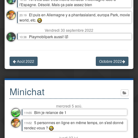
l'Espagne. Désolé. Mais ça paie assez bien
Et puis en Allemagne y a phantasialand, europa Park, movie
20:19
world, etc.
Vendredi 30 septembre 2022
Playmobilpark aussi! 🤣
10:38
Août 2022
Octobre 2022
Minichat
mercredi 5 aoû.
Bim je relance de 1
11h55
5 personnes en ligne en même temps, on s'est donné
11h52
rendez-vous ?
lundi 27 jul.