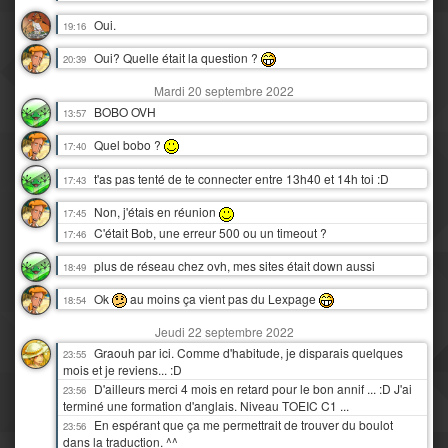
Oui.
19:16
Oui? Quelle était la question ?
20:39
Mardi 20 septembre 2022
BOBO OVH
13:57
Quel bobo ?
17:40
t'as pas tenté de te connecter entre 13h40 et 14h toi :D
17:43
Non, j'étais en réunion
17:45
C'était Bob, une erreur 500 ou un timeout ?
17:46
plus de réseau chez ovh, mes sites était down aussi
18:49
Ok
au moins ça vient pas du Lexpage
18:54
Jeudi 22 septembre 2022
Graouh par ici. Comme d'habitude, je disparais quelques
23:55
mois et je reviens... :D
D'ailleurs merci 4 mois en retard pour le bon annif ... :D J'ai
23:56
terminé une formation d'anglais. Niveau TOEIC C1 ...
En espérant que ça me permettrait de trouver du boulot
23:56
dans la traduction. ^^