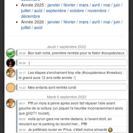
Année 2025 :
janvier
/
février
/
mars
/
avril
/
mai
/
juin
/
juillet
/
août
/
septembre
/
octobre
/
novembre
/
décembre
Année 2026 :
janvier
/
février
/
mars
/
avril
/
mai
/
juin
/
juillet
/
août
Jeudi 1 septembre 2022
Bon bah voilà, première rentrée pour le fiston #coupdevieux
09:26
:)
09:35
Les étapes s'enchainent trop vite (#coupdevieux #meetoo) :
10:17
le grand aura 12 ans cette année :'(
Mes enfants sont rentrés lundi
10:23
Mardi 6 septembre 2022
Pfff un mois à peine après avoir fait réparer l'aile avant
09:01
gauche de la voiture (un piquet l'a heurtée inconsciemment alors
que girl271 roulait),
voilà qu'un gars me rentre dedans, à l'avant droit, en
09:02
reculant sur le parking du boulot hier... Pffff
Je préférais rouler en Prius, c'était moins aimanté
09:02