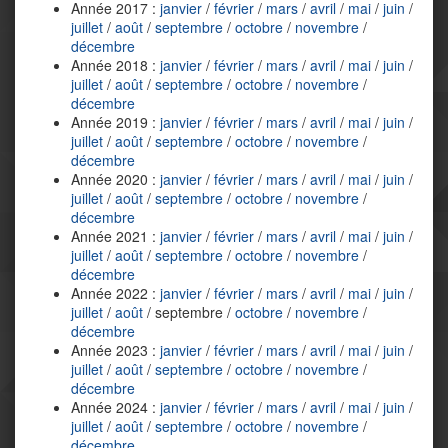
Année 2017 :
janvier
/
février
/
mars
/
avril
/
mai
/
juin
/
juillet
/
août
/
septembre
/
octobre
/
novembre
/
décembre
Année 2018 :
janvier
/
février
/
mars
/
avril
/
mai
/
juin
/
juillet
/
août
/
septembre
/
octobre
/
novembre
/
décembre
Année 2019 :
janvier
/
février
/
mars
/
avril
/
mai
/
juin
/
juillet
/
août
/
septembre
/
octobre
/
novembre
/
décembre
Année 2020 :
janvier
/
février
/
mars
/
avril
/
mai
/
juin
/
juillet
/
août
/
septembre
/
octobre
/
novembre
/
décembre
Année 2021 :
janvier
/
février
/
mars
/
avril
/
mai
/
juin
/
juillet
/
août
/
septembre
/
octobre
/
novembre
/
décembre
Année 2022 :
janvier
/
février
/
mars
/
avril
/
mai
/
juin
/
juillet
/
août
/ septembre /
octobre
/
novembre
/
décembre
Année 2023 :
janvier
/
février
/
mars
/
avril
/
mai
/
juin
/
juillet
/
août
/
septembre
/
octobre
/
novembre
/
décembre
Année 2024 :
janvier
/
février
/
mars
/
avril
/
mai
/
juin
/
juillet
/
août
/
septembre
/
octobre
/
novembre
/
décembre