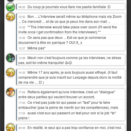
Du coup je pourrais vous fiare ma paella familiale :D
09:55
Bon ... L'interview serait même au téléphone mais via Zoom
12:32
... Ce mercredi ... et de ce que je peux lire dans son mail ...
**The interview would take place over zoom (I'll send the
12:32
invite once I get confirmation from the interviewer).**
On sera pas que deux ... Est-ce que je commence
12:32
doucement à être en panique ? OUI X_x
Même pas*
12:37
Meuh non c'est toujours comme ça les interviews, ne stress
13:28
pas, soit toi-même tranquille! 👍😉
Même 17 ans après, je suis toujours aussi effrayé. (Il faut
14:33
comprendre que je suis inscrit sur Lexpage depuis donc la moitié
de ma vie ... :D )
Retiens également qu'une interview, c'est un "dialogue"
17:03
entre deux parties qui veulent trouver un accord.
Ce n'est pas juste toi qui passe un "test" pour te faire
17:03
embaucher (pas la peine de mentir sur les compétences), mais
aussi c'est eux qui passent un test pour voir si le job *te*
17:03
plaira !
En réalité, le seul qui a pas trop confiance en moi, c'est moi.
20:45