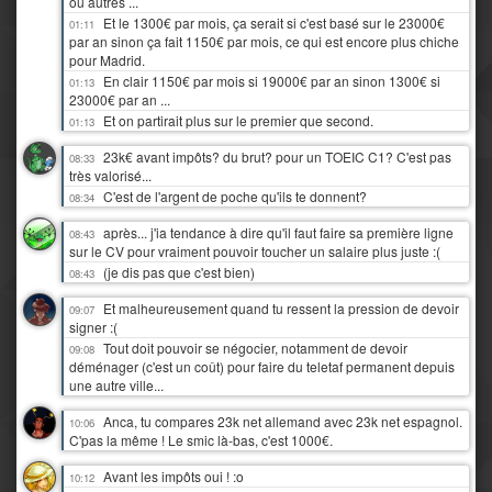
ou autres ...
Et le 1300€ par mois, ça serait si c'est basé sur le 23000€
01:11
par an sinon ça fait 1150€ par mois, ce qui est encore plus chiche
pour Madrid.
En clair 1150€ par mois si 19000€ par an sinon 1300€ si
01:13
23000€ par an ...
Et on partirait plus sur le premier que second.
01:13
23k€ avant impôts? du brut? pour un TOEIC C1? C'est pas
08:33
très valorisé...
C'est de l'argent de poche qu'ils te donnent?
08:34
après... j'ia tendance à dire qu'il faut faire sa première ligne
08:43
sur le CV pour vraiment pouvoir toucher un salaire plus juste :(
(je dis pas que c'est bien)
08:43
Et malheureusement quand tu ressent la pression de devoir
09:07
signer :(
Tout doit pouvoir se négocier, notamment de devoir
09:08
déménager (c'est un coût) pour faire du teletaf permanent depuis
une autre ville...
Anca, tu compares 23k net allemand avec 23k net espagnol.
10:06
C'pas la même ! Le smic là-bas, c'est 1000€.
Avant les impôts oui ! :o
10:12