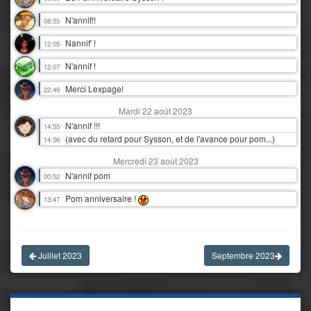
N'annif!!
08:55
Nannif' !
12:05
N'annif !
12:07
Merci Lexpage!
22:49
Mardi 22 août 2023
N'annif !!!
14:55
(avec du retard pour Sysson, et de l'avance pour pom...)
14:56
Mercredi 23 août 2023
N'annif pom
00:52
Pom anniversaire !
13:47
Juillet 2023
Septembre 2023