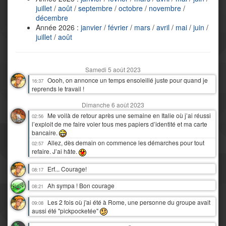
juillet
/
août
/
septembre
/
octobre
/
novembre
/
décembre
Année 2026 :
janvier
/
février
/
mars
/
avril
/
mai
/
juin
/
juillet
/
août
Samedi 5 août 2023
Oooh, on annonce un temps ensoleillé juste pour quand je
16:37
reprends le travail !
Dimanche 6 août 2023
Me voilà de retour après une semaine en Italie où j’ai réussi
02:56
l’exploit de me faire voler tous mes papiers d’identité et ma carte
bancaire.
Allez, dès demain on commence les démarches pour tout
02:57
refaire. J’ai hâte.
Erf... Courage!
08:17
Ah sympa ! Bon courage
08:21
Les 2 fois où j'ai été à Rome, une personne du groupe avait
09:08
aussi été "pickpocketée"