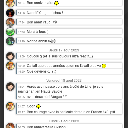
Bon anniversaire
13:04
Nannif' Yaugounichou !
14:06
Bon annif Yaug ! 🫡
17:24
Merci à tous :)
17:43
Nonne abbif! 🦄🍾😊
19:29
Jeudi 17 août 2023
Coucou :) (et je suis toujours ultra réactif...)
13:59
Ca fait quelques années qu'on ne t'avait plus vu
15:20
Que deviens-tu ? ;)
15:20
Vendredi 18 août 2023
Après avoir passé trois ans à côté de Lille, je suis
18:24
maintenant en Haute Savoie
avec deux mini Vargas ^^'
18:25
Oooh
21:57
Bon courage avec la canicule demain en France ! 40, pfff
23:17
Lundi 21 août 2023
Bon anniversaire Sysson !
00:55