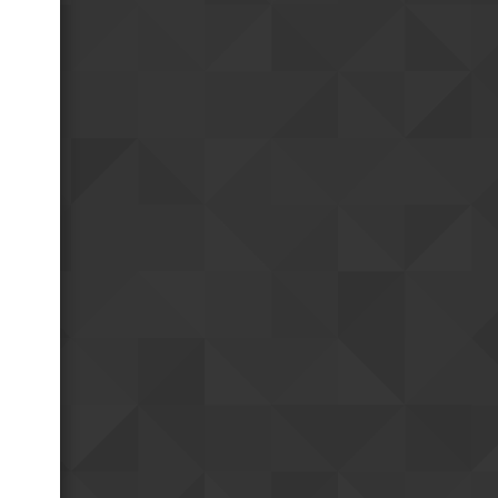
faisais imaginer
Ha... quand je parle je
08h02
précise de sutie : il ne faut pas
oublier qu'il s'agit d'un régime
totalitaire
vendredi 24 jul.
Une dictature moderne
23h24
reste une dictature
oui
18h39
Je ne m'y attendais pas
18h40
mais j'ai eu une grosse
impression de modernité
Positivement?
17h10
Et bah bordel... je ne
08h43
pensais pas ếtre autant surpris
par la Chine.
jeudi 23 jul.
Et hop me revoici sur le
19h37
même fuseau que vous
mardi 21 jul.