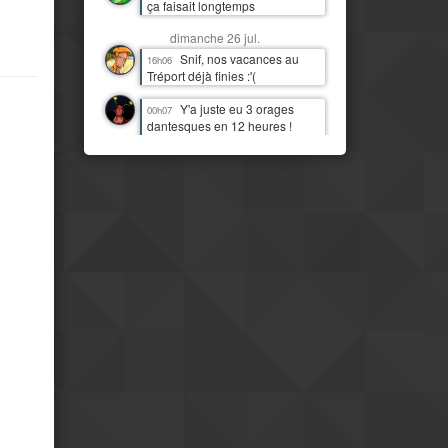
ça faisait longtemps
dimanche 26 jul.
Snif, nos vacances au
16h06
Tréport déjà finies :'(
Y'a juste eu 3 orages
00h07
dantesques en 12 heures !
J'étais moins heureux que
quand c'était juste de la pluie !
:D
samedi 25 jul.
J'imagine bien Tchou
14h06
faire la danse de la pluie
Mais il est temps qu'il
14h07
pleuve par ici aussi
IL PLEUT !!! Première fois
11h13
(à part 3 gouttes une nuit)
depuis quasi deux mois !
Mais le pays est
08h16
clairement beaucoup plus
moderne et développé que mes
idées préconcues ne me le