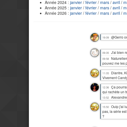
Année 2024 :
janvier
/
février
/
mars
/
avril
/
m
Année 2025 :
janvier
/
février
/
mars
/
avril
/
m
Année 2026 :
janvier
/
février
/
mars
/
avril
/
m
@Gerro on
19:09
J'ai bien 
09:35
Naturellem
09:58
pouvez me les 
Diantre, K
11:05
Vivement Candy 
Ça pourrai
12:36
qui rachète un tr
Alexandre 
13:52
Ouip j'ai 
15:50
pas, la série e
?