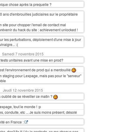
elque chose après la prequelle ?
 ans d'embrouilles judiciaires sur le propriétaire
n site pour chopper l'email de contact mal
révenir du hack du site : achievement unlocked !
r les perturbations, déploiement d'une mise à jour
inaigre... :(
Samedi 7 novembre 2015
 tests unitaires avant une mise en prod?
'est l'environnement de prod qui a merdouillé
un staging pour Lexpage, mais pas pour le "serveur"
mble
Jeudi 12 novembre 2015
oublié de se réveiller ce matin ?
expage, tout le monde ! :p
, conduite, etc ... Je suis moins présent, désolé
ité en France :
 broke, don't fix it ! Vu le contexte, ça me choque pas