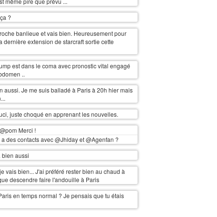
'est même pire que prévu ...
ça ?
proche banlieue et vais bien. Heureusement pour
la dernière extension de starcraft sortie cette
ump est dans le coma avec pronostic vital engagé
'abdomen ..
en aussi. Je me suis balladé à Paris à 20h hier mais
...
ci, juste choqué en apprenant les nouvelles.
@pom Merci !
 a des contacts avec @Jhiday et @Agenfan ?
a bien aussi
je vais bien... J'ai préféré rester bien au chaud à
que descendre faire l'andouille à Paris
Paris en temps normal ? Je pensais que tu étais