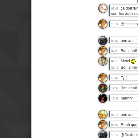
ça doit fa
09:42
sont les autres 
@mimelex
10:14
bon annif 
00:37
Bon annif
07:28
Merci
09:18
Bon anni
09:19
Ty ;)
10:32
Bon annif 
14:53
nanniv'
15:41
bon annif 
02:17
Rooh que l
09:27
@Guybrush
10:12