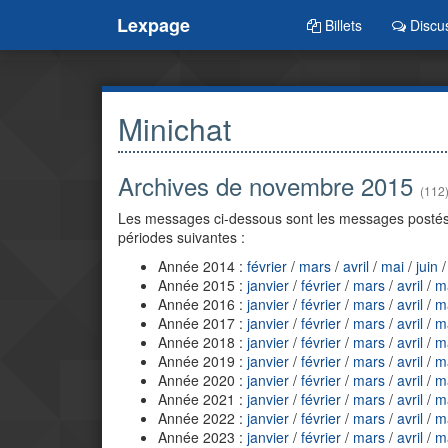
Lexpage
Billets
Discu
Minichat
Archives de novembre 2015
(112
Les messages ci-dessous sont les messages postés
périodes suivantes :
Année 2014 :
février
/
mars
/
avril
/
mai
/
juin
Année 2015 :
janvier
/
février
/
mars
/
avril
/
m
Année 2016 :
janvier
/
février
/
mars
/
avril
/
m
Année 2017 :
janvier
/
février
/
mars
/
avril
/
m
Année 2018 :
janvier
/
février
/
mars
/
avril
/
m
Année 2019 :
janvier
/
février
/
mars
/
avril
/
m
Année 2020 :
janvier
/
février
/
mars
/
avril
/
m
Année 2021 :
janvier
/
février
/
mars
/
avril
/
m
Année 2022 :
janvier
/
février
/
mars
/
avril
/
m
Année 2023 :
janvier
/
février
/
mars
/
avril
/
m