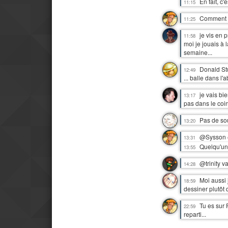
En fait, c
11:15
Comment 
11:25
je vis en 
11:58
moi je jouais à 
semaine...
Donald St
12:49
... balle dans l
je vais bi
13:17
pas dans le coin
Pas de sou
13:20
@Sysson 
13:31
Quelqu'un
13:55
@trinity v
14:28
Moi aussi 
18:59
dessiner plutôt 
Tu es sur 
22:59
reparti...