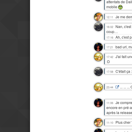
attentats de Da
mobile
Je me dema
12:11
Nan, c'est
16:02
coup…
Ah, c'est 
17:16
bad url, m
17:21
J'ai fait u
17:42
:D
C'était ça 
17:58
... ... .
23:44
Je compren
11:06
encore en pré-a
après la releas
Plus cher
11:10