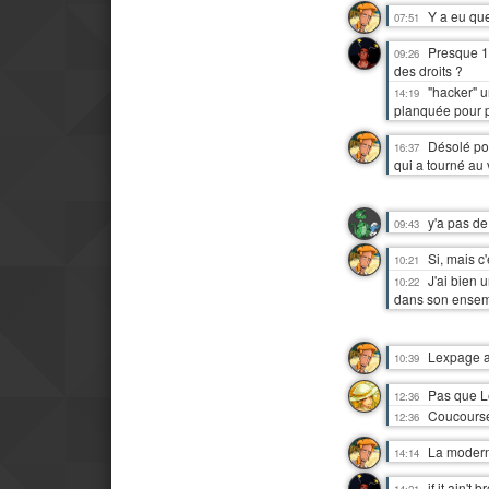
Y a eu qu
07:51
Presque 10
09:26
des droits ?
"hacker" u
14:19
planquée pour p
Désolé pou
16:37
qui a tourné au v
y'a pas de
09:43
Si, mais c
10:21
J'ai bien 
10:22
dans son ense
Lexpage a 
10:39
Pas que L
12:36
Coucourses
12:36
La modern
14:14
if it ain't
14:21