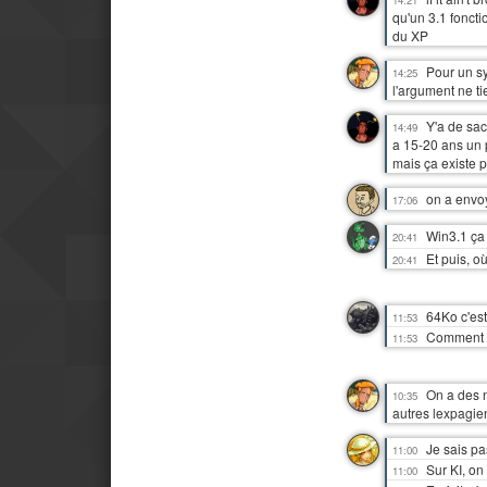
qu'un 3.1 foncti
du XP
Pour un s
14:25
l'argument ne ti
Y'a de sac
14:49
a 15-20 ans un p
mais ça existe 
on a envo
17:06
Win3.1 ça 
20:41
Et puis, 
20:41
64Ko c'es
11:53
Comment il
11:53
On a des 
10:35
autres lexpagie
Je sais pas
11:00
Sur KI, on
11:00