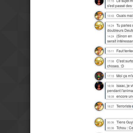
Le sujet mé
11:15
s'est passé des
Ouais mai
13:43
Tu parles 
14:24
doubleurs Deuts
(Sinon en 
14:24
serait intéressa
Faut tente
15:11
C'est surt
17:08
choses. :D
Moi ça m'i
17:15
isaac, je 
18:08
pendant l'animat
encore une
18:08
Terroriste
18:27
Tiens Guyb
00:36
Tchou : Cet
00:36