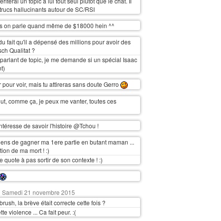
riterai un topic à lui tout seul plutôt que le chat. Il
 trucs hallucinants autour de SC/RSI
s on parle quand même de $18000 hein ^^
du fait qu'il a dépensé des millions pour avoir des
ch Qualitat ?
parlant de topic, je me demande si un spécial Isaac
nt)
r pour voir, mais tu attireras sans doute Gerro
out, comme ça, je peux me vanter, toutes ces
ntéresse de savoir l'histoire @Tchou !
viens de gagner ma 1ere partie en butant maman ...
ion de ma mort ! :)
 quote à pas sortir de son contexte ! :)
Samedi 21 novembre 2015
rush, la brève était correcte cette fois ?
te violence ... Ca fait peur. :(