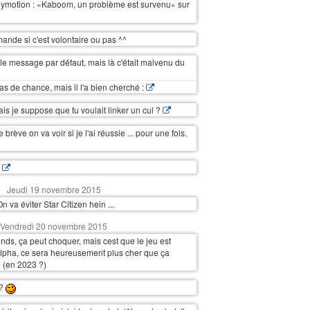
ilymotion : «Kaboom, un problème est survenu» sur
nde si c'est volontaire ou pas ^^
 le message par défaut, mais là c'était malvenu du
pas de chance, mais il l'a bien cherché :
ais je suppose que tu voulait linker un cul ?
ne brève on va voir si je l'ai réussie ... pour une fois.
:
Jeudi 19 novembre 2015
.. On va éviter Star Citizen hein ...
Vendredi 20 novembre 2015
ds, ça peut choquer, mais cest que le jeu est
lpha, ce sera heureusement plus cher que ça
e (en 2023 ?)
 ?