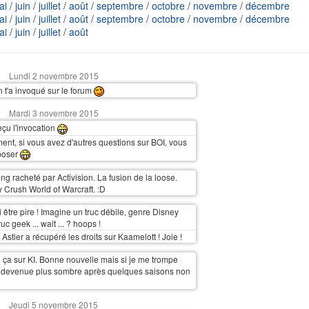
ai
/
juin
/
juillet
/
août
/
septembre
/
octobre
/
novembre
/
décembre
ai
/
juin
/
juillet
/
août
/
septembre
/
octobre
/
novembre
/
décembre
ai
/
juin
/
juillet
/
août
Lundi 2 novembre 2015
 t'a invoqué sur le forum
Mardi 3 novembre 2015
reçu l'invocation
ent, si vous avez d'autres questions sur BOI, vous
poser
ing racheté par Activision. La fusion de la loose.
Crush World of Warcraft. :D
 être pire ! Imagine un truc débile, genre Disney
uc geek ... wait ... ? hoops !
Astier a récupéré les droits sur Kaamelott ! Joie !
lu ça sur KI. Bonne nouvelle mais si je me trompe
st devenue plus sombre après quelques saisons non
Jeudi 5 novembre 2015