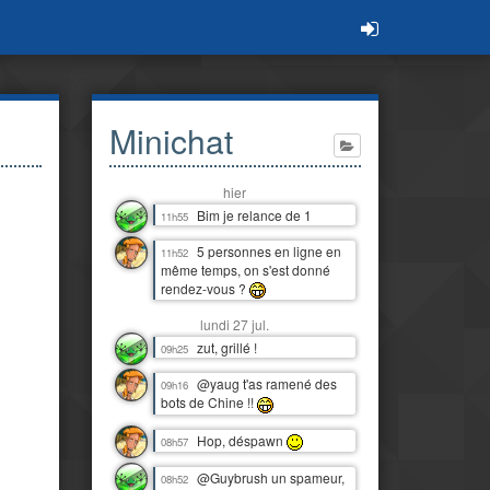
Minichat
hier
Bim je relance de 1
11h55
5 personnes en ligne en
11h52
même temps, on s'est donné
rendez-vous ?
lundi 27 jul.
zut, grillé !
09h25
@yaug t'as ramené des
09h16
bots de Chine !!
Hop, déspawn
08h57
@Guybrush un spameur,
08h52