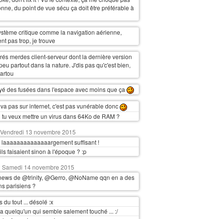
onne, du point de vue sécu ça doit être préférable à
ystème critique comme la navigation aérienne,
ent pas trop, je trouve
rés merdes client-serveur dont la dernière version
eu partout dans la nature. J'dis pas qu'c'est bien,
partou
yé des fusées dans l'espace avec moins que ça
va pas sur internet, c'est pas vunérable donc
où tu veux mettre un virus dans 64Ko de RAM ?
Vendredi 13 novembre 2015
t laaaaaaaaaaaaaargement suffisant !
s faisaient sinon à l'époque ? :p
Samedi 14 novembre 2015
news de @trinity, @Gerro, @NoName qqn en a des
ns parisiens ?
 du tout ... désolé :x
 a quelqu'un qui semble salement touché ... :/