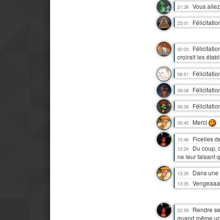
Vous allez
21:38
Félicitati
23:01
Félicitati
00:03
croirait les éta
Félicitati
08:51
Félicitatio
09:08
Félicitati
09:39
Merci
09:45
Ficelles d
10:46
Du coup, d
12:24
ne leur faisant 
Dans une 
13:35
Vengeaaa
13:35
Rendre se
22:59
quand même un s