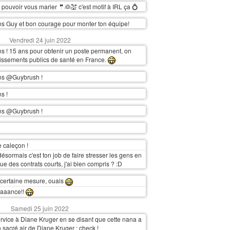
 pouvoir vous marier 🤵👰💒 c'est motif à IRL ça 💍
ons Guy et bon courage pour monter ton équipe!
Vendredi 24 juin 2022
ons ! 15 ans pour obtenir un poste permanent, on
blissements publics de santé en France.
ons @Guybrush !
ns !
ons @Guybrush !
e caleçon !
ésormais c'est ton job de faire stresser les gens en
que des contrats courts, j'ai bien compris ? :D
certaine mesure, ouais
aaance!!
Samedi 25 juin 2022
rvice à Diane Kruger en se disant que cette nana a
acré air de Diane Kruger : check !