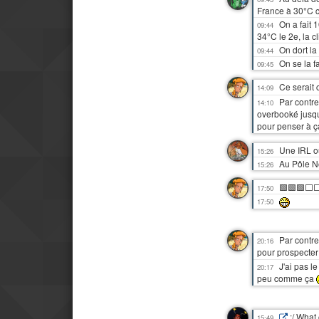
France à 30°C c
On a fait 
09:44
34°C le 2e, la c
On dort la
09:44
On se la f
09:45
Ce serait 
14:09
Par contre
14:10
overbooké jusqu
pour penser à 
Une IRL o
15:26
Au Pôle No
15:26
🟩🟩🟩⬜
17:50
17:50
Par contre
20:16
pour prospecte
J'ai pas 
20:17
peu comme ça
:/ What
15:49