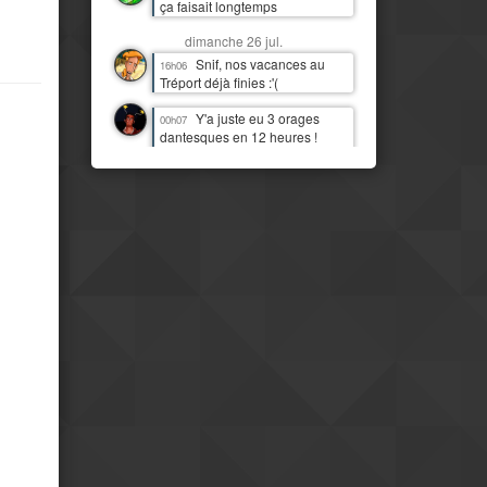
ça faisait longtemps
dimanche 26 jul.
Snif, nos vacances au
16h06
Tréport déjà finies :'(
Y'a juste eu 3 orages
00h07
dantesques en 12 heures !
J'étais moins heureux que
quand c'était juste de la pluie !
:D
samedi 25 jul.
J'imagine bien Tchou
14h06
faire la danse de la pluie
Mais il est temps qu'il
14h07
pleuve par ici aussi
IL PLEUT !!! Première fois
11h13
(à part 3 gouttes une nuit)
depuis quasi deux mois !
Mais le pays est
08h16
clairement beaucoup plus
moderne et développé que mes
idées préconcues ne me le