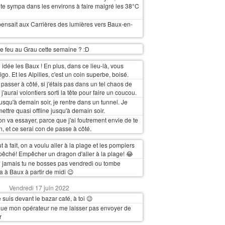
ite sympa dans les environs à faire malgré les 38°C
ensait aux Carrières des lumières vers Baux-en-
i le feu au Grau cette semaine ? :D
 idée les Baux ! En plus, dans ce lieu-là, vous
igo. Et les Alpilles, c'est un coin superbe, boisé.
passer à côté, si j'étais pas dans un tel chaos de
i, j'aurai volontiers sorti la tête pour faire un coucou.
 jusqu'à demain soir, je rentre dans un tunnel. Je
ttre quasi offline jusqu'à demain soir.
, on va essayer, parce que j'ai foutrement envie de te
, et ce serai con de passe à côté.
 à fait, on a voulu aller à la plage et les pompiers
êché! Empêcher un dragon d'aller à la plage! 😂
 jamais tu ne bosses pas vendredi ou tombe
a à Baux à partir de midi 😉
Vendredi 17 juin 2022
suis devant le bazar café, à toi 😉
que mon opérateur ne me laisser pas envoyer de
r