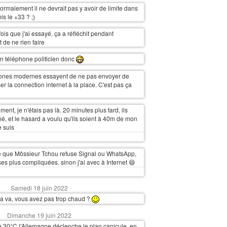
ormalement il ne devrait pas y avoir de limite dans
is le +33 ? ;)
ois que j'ai essayé, ça a réfléchit pendant
 de ne rien faire
un téléphone politicien donc
hones modernes essayent de ne pas envoyer de
ser la connection internet à la place. C'est pas ça
ent, je n'étais pas là. 20 minutes plus tard, ils
né, et le hasard a voulu qu'ils soient à 40m de mon
 suis
ire que Môssieur Tchou refuse Signal ou WhatsApp,
es plus compliquées. sinon j'ai avec à Internet 😄
Samedi 18 juin 2022
ça va, vous avez pas trop chaud ?
Dimanche 19 juin 2022
e 30°C l'Allemagne déclenche le plan canicule, en