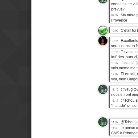
connais une vis
prévus?
Ma mère p
09:37
Provence
C'était to
10:00
Excellente
10:45
serez dans un fr
Tu vas me 
10:46
taff' des jours-c
Juste, là,
10:47
vais même me me
Et en fait
12:37
voir, mon Calgon
@yaug tout
13:16
nous en ont emp
@Tchou si
13:17
"malade" on ser
@Tchou je 
11:39
je pense 
11:43
SMS à l'étrange