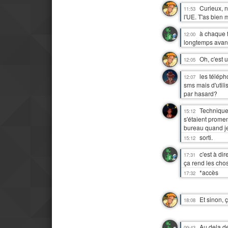
Curieux, n
11:53
l'UE. T'as bien m
à chaque f
12:00
longtemps avant
Oh, c'est 
12:05
les télép
12:07
sms mais d'utili
par hasard?
Techniquem
15:12
s'étaient prome
bureau quand je
sorti.
15:12
c'est à d
17:31
ça rend les chos
*accès
17:32
Et sinon, 
18:08
Au dela d
09:43