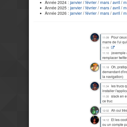
Année 2024 :
janvier
/
février
/
mars
/
avril
/
m
Année 2025 :
janvier
/
février
/
mars
/
avril
/
m
Année 2026 :
janvier
/
février
/
mars
/
avril
/
m
Pour ceux 
11:09
marre de l'ui q
11:09
(exemple a
11:10
remplacer twitter
Oh, pratiq
11:18
demandant d'inst
la navigation)
les trucs 
11:34
installer l'app
slack en e
11:35
ce truc
Ah oui trè
12:02
Et les coo
14:12
ou un compte pa