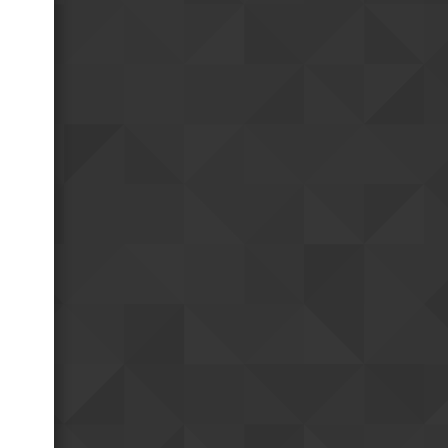
faisais imaginer
Ha... quand je parle je
08h02
précise de sutie : il ne faut pas
oublier qu'il s'agit d'un régime
totalitaire
vendredi 24 jul.
Une dictature moderne
23h24
reste une dictature
oui
18h39
Je ne m'y attendais pas
18h40
mais j'ai eu une grosse
impression de modernité
Positivement?
17h10
Et bah bordel... je ne
08h43
pensais pas ếtre autant surpris
par la Chine.
jeudi 23 jul.
Et hop me revoici sur le
19h37
même fuseau que vous
mardi 21 jul.