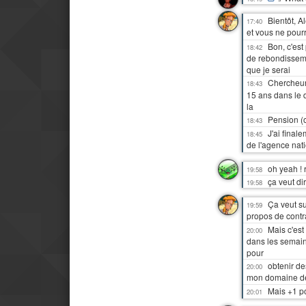
Bientôt, 
17:40
et vous ne pour
Bon, c'est
18:42
de rebondissem
que je serai
Chercheur
18:43
15 ans dans le d
la
Pension (
18:43
J'ai final
18:45
de l'agence nat
oh yeah ! 
19:58
ça veut di
19:58
Ça veut su
19:59
propos de contr
Mais c'est
20:00
dans les semaine
pour
obtenir d
20:00
mon domaine d
Mais +1 p
20:01