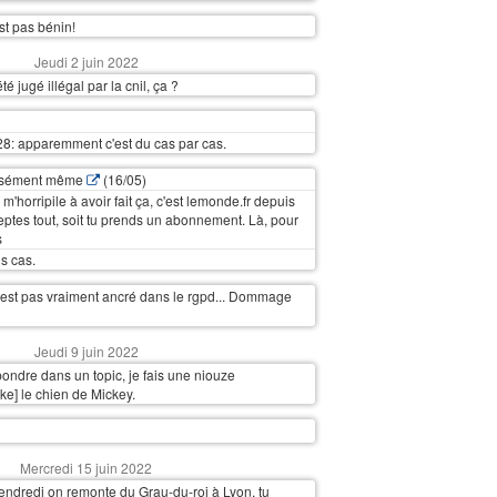
est pas bénin!
Jeudi 2 juin 2022
é jugé illégal par la cnil, ça ?
28: apparemment c'est du cas par cas.
cisément même
(16/05)
 m'horripile à avoir fait ça, c'est lemonde.fr depuis
ceptes tout, soit tu prends un abonnement. Là, pour
s
s cas.
'est pas vraiment ancré dans le rgpd... Dommage
Jeudi 9 juin 2022
épondre dans un topic, je fais une niouze
trike] le chien de Mickey.
Mercredi 15 juin 2022
ndredi on remonte du Grau-du-roi à Lyon, tu