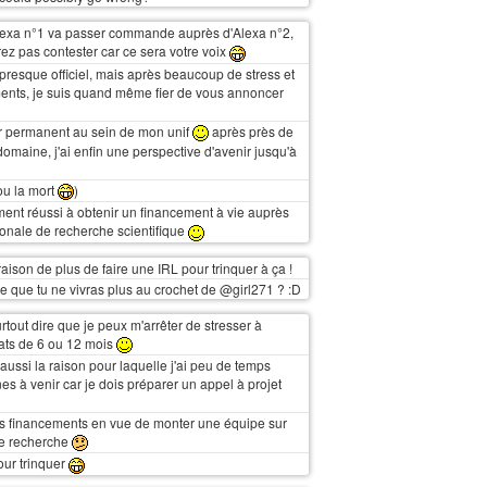
Alexa n°1 va passer commande auprès d'Alexa n°2,
rez pas contester car ce sera votre voix
 presque officiel, mais après beaucoup de stress et
ents, je suis quand même fier de vous annoncer
 permanent au sein de mon unif
après près de
omaine, j'ai enfin une perspective d'avenir jusqu'à
ou la mort
)
ement réussi à obtenir un financement à vie auprès
ionale de recherche scientifique
raison de plus de faire une IRL pour trinquer à ça !
re que tu ne vivras plus au crochet de @girl271 ? :D
rtout dire que je peux m'arrêter de stresser à
ats de 6 ou 12 mois
 aussi la raison pour laquelle j'ai peu de temps
s à venir car je dois préparer un appel à projet
es financements en vue de monter une équipe sur
e recherche
our trinquer