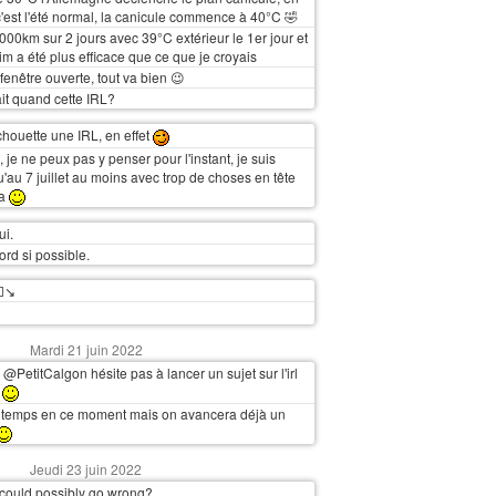
'est l'été normal, la canicule commence à 40°C 🤣
1000km sur 2 jours avec 39°C extérieur le 1er jour et
lim a été plus efficace que ce que je croyais
 fenêtre ouverte, tout va bien 😉
ait quand cette IRL?
chouette une IRL, en effet
, je ne peux pas y penser pour l'instant, je suis
'au 7 juillet au moins avec trop de choses en tête
ça
ui.
rd si possible.
⬜↘️
Mardi 21 juin 2022
 @PetitCalgon hésite pas à lancer un sujet sur l'irl
r
le temps en ce moment mais on avancera déjà un
Jeudi 23 juin 2022
 could possibly go wrong?