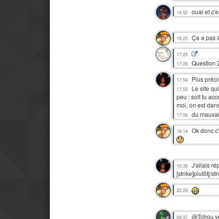
ouai et c'
14:52
Ça a pas ét
16:25
17:25
Question 
17:26
Plus pré
17:54
Le site qui
17:55
peu : soit tu ac
moi, on est dan
du mauvai
17:56
Ok donc c
18:14
J'allais r
10:39
[strike]plutôt[/s
22:26
@Tchou ve
09:37