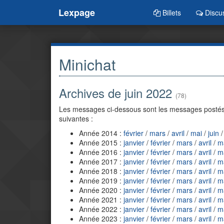
Lexpage
Billets
Discu
Minichat
Archives de juin 2022
(78)
Les messages ci-dessous sont les messages postés 
suivantes :
Année 2014 :
février
/
mars
/
avril
/
mai
/
juin
Année 2015 :
janvier
/
février
/
mars
/
avril
/
m
Année 2016 :
janvier
/
février
/
mars
/
avril
/
m
Année 2017 :
janvier
/
février
/
mars
/
avril
/
m
Année 2018 :
janvier
/
février
/
mars
/
avril
/
m
Année 2019 :
janvier
/
février
/
mars
/
avril
/
m
Année 2020 :
janvier
/
février
/
mars
/
avril
/
m
Année 2021 :
janvier
/
février
/
mars
/
avril
/
m
Année 2022 :
janvier
/
février
/
mars
/
avril
/
m
Année 2023 :
janvier
/
février
/
mars
/
avril
/
m