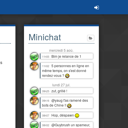
Minichat
mercredi 5 aoû.
Bim je relance de 1
11h55
es
5 personnes en ligne en
11h52
même temps, on s'est donné
rendez-vous ?
lundi 27 jul.
zut, grillé !
09h25
@yaug t'as ramené des
09h16
bots de Chine !!
Hop, déspawn
08h57
@Guybrush un spameur,
08h52