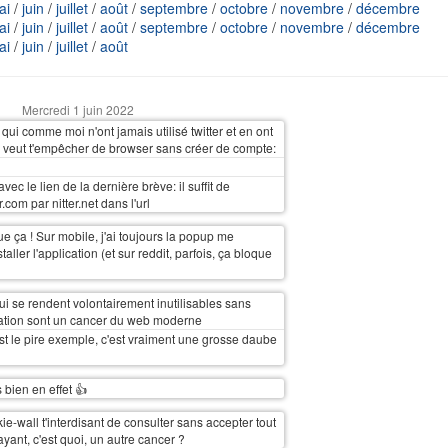
ai
/
juin
/
juillet
/
août
/
septembre
/
octobre
/
novembre
/
décembre
ai
/
juin
/
juillet
/
août
/
septembre
/
octobre
/
novembre
/
décembre
ai
/
juin
/
juillet
/
août
Mercredi 1 juin 2022
qui comme moi n'ont jamais utilisé twitter et en ont
ui veut t'empêcher de browser sans créer de compte:
vec le lien de la dernière brève: il suffit de
.com par nitter.net dans l'url
ue ça ! Sur mobile, j'ai toujours la popup me
aller l'application (et sur reddit, parfois, ça bloque
qui se rendent volontairement inutilisables sans
lication sont un cancer du web moderne
st le pire exemple, c'est vraiment une grosse daube
s bien en effet 👍
kie-wall t'interdisant de consulter sans accepter tout
yant, c'est quoi, un autre cancer ?