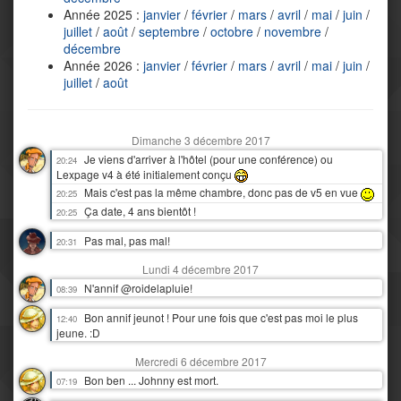
Année 2025 :
janvier
/
février
/
mars
/
avril
/
mai
/
juin
/
juillet
/
août
/
septembre
/
octobre
/
novembre
/
décembre
Année 2026 :
janvier
/
février
/
mars
/
avril
/
mai
/
juin
/
juillet
/
août
Dimanche 3 décembre 2017
Je viens d'arriver à l'hôtel (pour une conférence) ou
20:24
Lexpage v4 à été initialement conçu
Mais c'est pas la même chambre, donc pas de v5 en vue
20:25
Ça date, 4 ans bientôt !
20:25
Pas mal, pas mal!
20:31
Lundi 4 décembre 2017
N'annif @roidelapluie!
08:39
Bon annif jeunot ! Pour une fois que c'est pas moi le plus
12:40
jeune. :D
Mercredi 6 décembre 2017
Bon ben ... Johnny est mort.
07:19