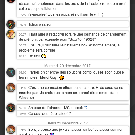
réseau, probablement dans les prefs de ta freebox (et redemarrer
celle-ci, et possiblemen
re-appairer tous tes appareils utilsant le wifi...)
17:40
Tchou a raison
19:19
Il faut aller à l'état civil et faire une demande de changement
20:27
de prénom, par exemple pour "Box@5419328".
Ensuite, il faut faire réinstaller ta box, et normalement, le
20:27
problème sera corrigé
De rien
20:27
Mercredi 20 décembre 2017
Parfois on cherche des solutions compliquées et on oublie
09:00
les simples ! Merci Guy !
C’est une connexion ethernet par contre. Et du coup ça ne
14:10
marche pas. Je crois que le nom est donné directement dans
Windows.
Ah pour de l'ethernet, MS dit ceci:
15:46
Ca peut peut-être t'aider ?
15:46
Jeudi 21 décembre 2017
Bon, je pense que je vais laisser tomber et laisser son nom
17:40
à cette connexion.