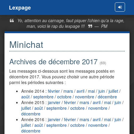
Lexpage
Menu
Yo, attention au carnage, faut piquer l'chien qu'a la rage,
man, voici le rap du lexpage !!!
—
PM
Minichat
Archives de décembre 2017
(69)
Les messages ci-dessous sont les messages postés en
décembre 2017. Vous pouvez choisir une autre période
parmi les périodes suivantes :
Année 2014 :
février
/
mars
/
avril
/
mai
/
juin
/
juillet
/
août
/
septembre
/
octobre
/
novembre
/
décembre
Année 2015 :
janvier
/
février
/
mars
/
avril
/
mai
/
juin
/
juillet
/
août
/
septembre
/
octobre
/
novembre
/
décembre
Année 2016 :
janvier
/
février
/
mars
/
avril
/
mai
/
juin
/
juillet
/
août
/
septembre
/
octobre
/
novembre
/
décembre