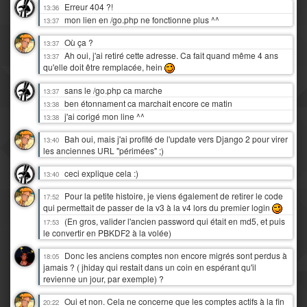
Erreur 404 ?!
13:36
mon lien en /go.php ne fonctionne plus ^^
13:37
Où ça ?
13:37
Ah oui, j'ai retiré cette adresse. Ca fait quand même 4 ans
13:37
qu'elle doit être remplacée, hein
sans le /go.php ca marche
13:37
ben étonnament ca marchait encore ce matin
13:38
j'ai corigé mon line ^^
13:38
Bah oui, mais j'ai profité de l'update vers Django 2 pour virer
13:40
les anciennes URL "périmées" ;)
ceci explique cela :)
13:40
Pour la petite histoire, je viens également de retirer le code
17:52
qui permettait de passer de la v3 à la v4 lors du premier login
(En gros, valider l'ancien password qui était en md5, et puis
17:53
le convertir en PBKDF2 à la volée)
Donc les anciens comptes non encore migrés sont perdus à
18:05
jamais ? ( jhiday qui restait dans un coin en espérant qu'il
revienne un jour, par exemple) ?
Oui et non. Cela ne concerne que les comptes actifs à la fin
20:22