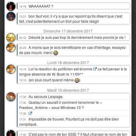
WAAAAAAAT ?
14:19
bon faut voir, il n'y a que sur lepoint qu'ils disent que c'est
15:21
fait, c'est potentiellement un troll pour faire réagir
Dimanche 17 décembre 2017
Désolé je suis pas trop là dernièrement mais promis je vis !
20:16
A moins que je sois bénéficiaire en cas d'héritage, essayez
20:20
de pas mourir, merci
Lundi 18 décembre 2017
Lol la réaction du politicien est énorme
ca fait penser à la
13:15
longue absence de W. Bush le 11/09^^
(en plus court quand même
)
13:15
Mardi 19 décembre 2017
Au secours Lexpage.
17:30
Quelqu’un saurait-il comment renommer le «
17:30
Freebox_Antoine » sous Windows 10 ?
17:30
Impossible de trouver. Pourtant ça ne doit pas être bien
17:31
compliqué.
C'est pas le nom de ton SSID ? Il faut changer le nom de ton
17:40