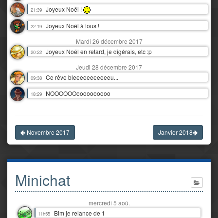
Joyeux Noël !
21:39
Joyeux Noël à tous !
22:19
Mardi 26 décembre 2017
Joyeux Noël en retard, je digérais, etc :p
20:22
Jeudi 28 décembre 2017
Ce rêve bleeeeeeeeeeeu...
09:38
NOOOOOOoooooooooo
18:29
Novembre 2017
Janvier 2018
Minichat
mercredi 5 aoû.
Bim je relance de 1
11h55