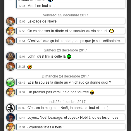
Merci en tout cas.
17:41
Vendredi 22 décembre 2017
Lexpage de Nowel !
15:09
On va chasser la dinde et se saouler au vin chaud !
17:58
C’est vrai que ça fait trop longtemps que je suis célibataire.
18:54
Samedi 23 décembre 2017
John, c'est limite celle là
13:01
21:28
Dimanche 24 décembre 2017
Et si tu soules ta dinde au vin chaud ça donne quoi ?
08:45
Un premier pas vers une dinde fourrée
12:37
Lundi 25 décembre 2017
C'est ca la magie de Noël, la poesie et tout et tout :)
09:32
Joyeux Noël Lexpage, et Joyeux Noël à toutes les dindes!
12:44
Joyeuses fêtes à tous !
16:52