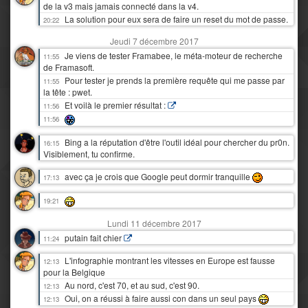
de la v3 mais jamais connecté dans la v4.
La solution pour eux sera de faire un reset du mot de passe.
20:22
Jeudi 7 décembre 2017
Je viens de tester Framabee, le méta-moteur de recherche
11:55
de Framasoft.
Pour tester je prends la première requête qui me passe par
11:55
la tête : pwet.
Et voilà le premier résultat :
11:56
11:56
Bing a la réputation d'être l'outil idéal pour chercher du pr0n.
16:15
Visiblement, tu confirme.
avec ça je crois que Google peut dormir tranquille
17:13
19:21
Lundi 11 décembre 2017
putain fait chier
11:24
L'infographie montrant les vitesses en Europe est fausse
12:13
pour la Belgique
Au nord, c'est 70, et au sud, c'est 90.
12:13
Oui, on a réussi à faire aussi con dans un seul pays
12:13