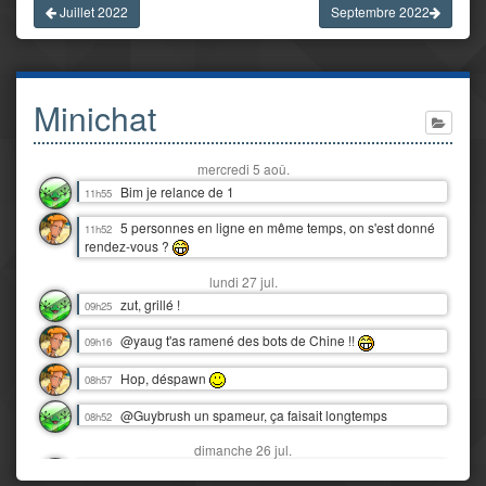
Juillet 2022
Septembre 2022
Minichat
mercredi 5 aoû.
Bim je relance de 1
11h55
5 personnes en ligne en même temps, on s'est donné
11h52
rendez-vous ?
lundi 27 jul.
zut, grillé !
09h25
@yaug t'as ramené des bots de Chine !!
09h16
Hop, déspawn
08h57
@Guybrush un spameur, ça faisait longtemps
08h52
dimanche 26 jul.
Snif, nos vacances au Tréport déjà finies :'(
16h06