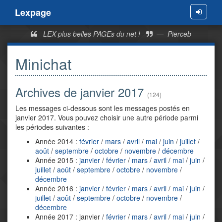
Lexpage
Menu
LEX plus belles PAGEs du net !
—
Pierceb
Minichat
Archives de janvier 2017
(124)
Les messages ci-dessous sont les messages postés en
janvier 2017. Vous pouvez choisir une autre période parmi
les périodes suivantes :
Année 2014 :
février
/
mars
/
avril
/
mai
/
juin
/
juillet
/
août
/
septembre
/
octobre
/
novembre
/
décembre
Année 2015 :
janvier
/
février
/
mars
/
avril
/
mai
/
juin
/
juillet
/
août
/
septembre
/
octobre
/
novembre
/
décembre
Année 2016 :
janvier
/
février
/
mars
/
avril
/
mai
/
juin
/
juillet
/
août
/
septembre
/
octobre
/
novembre
/
décembre
Année 2017 : janvier /
février
/
mars
/
avril
/
mai
/
juin
/