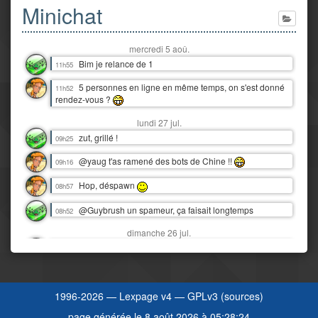
Minichat
mercredi 5 aoû.
Bim je relance de 1
11h55
5 personnes en ligne en même temps, on s'est donné
11h52
rendez-vous ?
lundi 27 jul.
zut, grillé !
09h25
@yaug t'as ramené des bots de Chine !!
09h16
Hop, déspawn
08h57
@Guybrush un spameur, ça faisait longtemps
08h52
dimanche 26 jul.
Snif, nos vacances au Tréport déjà finies :'(
16h06
Y'a juste eu 3 orages dantesques en 12 heures !
00h07
J'étais moins heureux que quand c'était juste de la pluie ! :D
1996-2026 —
Lexpage v4
—
GPLv3
(
sources
)
samedi 25 jul.
page générée le 8 août 2026 à 05:28:24