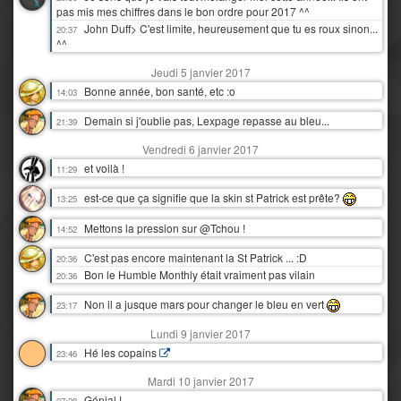
pas mis mes chiffres dans le bon ordre pour 2017 ^^
John Duff> C'est limite, heureusement que tu es roux sinon...
20:37
^^
Jeudi 5 janvier 2017
Bonne année, bon santé, etc :o
14:03
Demain si j'oublie pas, Lexpage repasse au bleu...
21:39
Vendredi 6 janvier 2017
et voilà !
11:29
est-ce que ça signifie que la skin st Patrick est prête?
13:25
Mettons la pression sur @Tchou !
14:52
C'est pas encore maintenant la St Patrick ... :D
20:36
Bon le Humble Monthly était vraiment pas vilain
20:36
Non il a jusque mars pour changer le bleu en vert
23:17
Lundi 9 janvier 2017
Hé les copains
23:46
Mardi 10 janvier 2017
Génial !