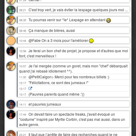
07:28
C'est trop vert, je vais éviter la lexpage quelques jours moi ...
08:21
Tu pourras venir sur *le* Lexpage en attendant
08:35
Ça manque de bières, aussi
08:46
@Fabe On a 3 mois pour l'améliorer
10:44
Je ferai un bon chef de projet, je propose et d'autres que moi
10:56
font, c'est merveilleux !
Je l'ai mergée (comme un goret, mais mon "chef" débarquait
10:57
quand j'ai rebasé idiotement ^^).
@PetitCalgon> Merci pour tes nombreux billets :)
11:00
"Félicitations, ce sont des jumeaux !"
13:17
13:17
(Pauvres parents quand même :'()
13:17
et pauvres jumeaux
14:11
On devait faire un spectacle freaks, j'avait évoqué un
17:44
"costume" inspiré par Myrtle Corbin, c'est pas mal aussi, dans un
autre genre.
Il faut que j’arrête de faire des recherches quand je ne
23:21