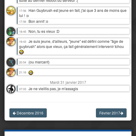
suite au dernier reboot du serveur :(
Han Guybrush est jeune en fait, j'ai que 3 ans de moins que
17:56
lui ! :o
Bon annif :o
17:56
Non, tu es vieux :D
18:45
Je suis jeune, d'ailleurs, "jeune" est défini comme "âge de
19:43
guybrush" alors que vieux, ça fait généralement intervenir tchou
(ou marcant)
20:54
21:16
Mardi 31 janvier 2017
Je ne vieillis pas, je m'assagis
07:03
Décembre 2016
Février 2017