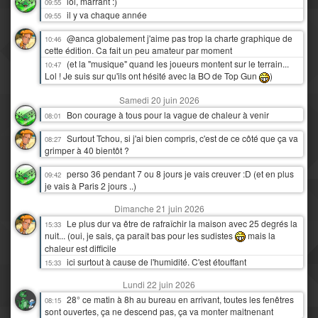
lol, marrant :)
09:55
il y va chaque année
09:55
@anca globalement j'aime pas trop la charte graphique de
10:46
cette édition. Ca fait un peu amateur par moment
(et la "musique" quand les joueurs montent sur le terrain...
10:47
Lol ! Je suis sur qu'ils ont hésité avec la BO de Top Gun
)
Samedi 20 juin 2026
Bon courage à tous pour la vague de chaleur à venir
08:01
Surtout Tchou, si j'ai bien compris, c'est de ce côté que ça va
08:27
grimper à 40 bientôt ?
perso 36 pendant 7 ou 8 jours je vais creuver :D (et en plus
09:42
je vais à Paris 2 jours ..)
Dimanche 21 juin 2026
Le plus dur va être de rafraîchir la maison avec 25 degrés la
15:33
nuit... (oui, je sais, ça paraît bas pour les sudistes
mais la
chaleur est difficile
ici surtout à cause de l'humidité. C'est étouffant
15:33
Lundi 22 juin 2026
28° ce matin à 8h au bureau en arrivant, toutes les fenêtres
08:15
sont ouvertes, ça ne descend pas, ça va monter maitnenant