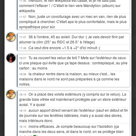
merdum, le lien wikipedia est cassé, et je ne sais pas
11:56
comment l'effacer ! :/ C'était le lien vers Mandylion (album) sur
wikipedia
Non, juste un covoiturage avec un mec en van, rien de plus
11:57
compliqué à chercher. C'était aps le plus confortable, mais le plus
sympathique pour sûr.
36 à l'ombre, 45 au soleil. Dur dur :( Je vais devoir finir par
17:47
allumer la clim (25° au RDC et 26.5° à l'étage)
Ca veut dire encore +1.5 à +2° d'ici minuit :(
17:48
Tu as couvert tes velux de toit ? Mets sur l'extérieur de ceux-
18:07
ci une plaque qui évite que ça tape dessus : contreplaqué, au pire
carton : au moins
la chaleur rentre dans la maison, au mieux c'est... les
18:08
maisons dans le nord ne sont pas préparées à ça comme les
notres.
On a placé des volets extérieurs (y compris sur le velux). La
18:14
grande baie vitrée est maintenant protégée par un store extérieur
aussi. Y a quasi
aucun apport direct venant de l'extérieur (sauf en début et fin
18:15
de journée sur les fenêtres latérales, mais y a aussi des stores,
mais intérieurs donc
moins efficaces. Je compte beaucoup sur l'isolation (ça
18:15
marche dans les deux sens, et dans le nord, on se protège bien