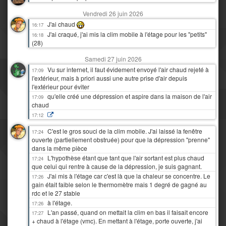
Vendredi 26 juin 2026
J'ai chaud
16:17
J'ai craqué, j'ai mis la clim mobile à l'étage pour les "petits"
16:18
(28)
Samedi 27 juin 2026
Vu sur internet, il faut évidement envoyé l'air chaud rejeté à
17:09
l'extérieur, mais à priori aussi une autre prise d'air depuis
l'extérieur pour éviter
qu'elle créé une dépression et aspire dans la maison de l'air
17:09
chaud
17:12
C'est le gros souci de la clim mobile. J'ai laissé la fenêtre
17:24
ouverte (partiellement obstruée) pour que la dépression "prenne"
dans la même pièce
L'hypothèse étant que tant que l'air sortant est plus chaud
17:24
que celui qui rentre à cause de la dépression, je suis gagnant.
J'ai mis à l'étage car c'est là que la chaleur se concentre. Le
17:26
gain était faible selon le thermomètre mais 1 degré de gagné au
rdc et le 27 stable
à l'étage.
17:26
L'an passé, quand on mettait la clim en bas il faisait encore
17:27
+ chaud à l'étage (vmc). En mettant à l'étage, porte ouverte, j'ai