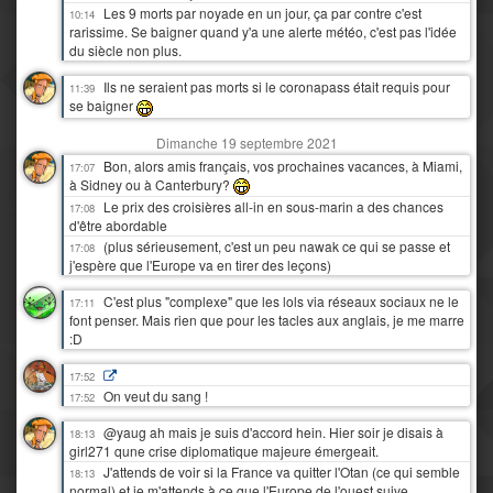
Les 9 morts par noyade en un jour, ça par contre c'est
10:14
rarissime. Se baigner quand y'a une alerte météo, c'est pas l'idée
du siècle non plus.
Ils ne seraient pas morts si le coronapass était requis pour
11:39
se baigner
Dimanche 19 septembre 2021
Bon, alors amis français, vos prochaines vacances, à Miami,
17:07
à Sidney ou à Canterbury?
Le prix des croisières all-in en sous-marin a des chances
17:08
d'être abordable
(plus sérieusement, c'est un peu nawak ce qui se passe et
17:08
j'espère que l'Europe va en tirer des leçons)
C'est plus "complexe" que les lols via réseaux sociaux ne le
17:11
font penser. Mais rien que pour les tacles aux anglais, je me marre
:D
17:52
On veut du sang !
17:52
@yaug ah mais je suis d'accord hein. Hier soir je disais à
18:13
girl271 qune crise diplomatique majeure émergeait.
J'attends de voir si la France va quitter l'Otan (ce qui semble
18:13
normal) et je m'attends à ce que l'Europe de l'ouest suive