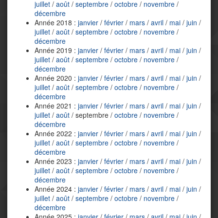
juillet
/
août
/
septembre
/
octobre
/
novembre
/
décembre
Année 2018 :
janvier
/
février
/
mars
/
avril
/
mai
/
juin
/
juillet
/
août
/
septembre
/
octobre
/
novembre
/
décembre
Année 2019 :
janvier
/
février
/
mars
/
avril
/
mai
/
juin
/
juillet
/
août
/
septembre
/
octobre
/
novembre
/
décembre
Année 2020 :
janvier
/
février
/
mars
/
avril
/
mai
/
juin
/
juillet
/
août
/
septembre
/
octobre
/
novembre
/
décembre
Année 2021 :
janvier
/
février
/
mars
/
avril
/
mai
/
juin
/
juillet
/
août
/ septembre /
octobre
/
novembre
/
décembre
Année 2022 :
janvier
/
février
/
mars
/
avril
/
mai
/
juin
/
juillet
/
août
/
septembre
/
octobre
/
novembre
/
décembre
Année 2023 :
janvier
/
février
/
mars
/
avril
/
mai
/
juin
/
juillet
/
août
/
septembre
/
octobre
/
novembre
/
décembre
Année 2024 :
janvier
/
février
/
mars
/
avril
/
mai
/
juin
/
juillet
/
août
/
septembre
/
octobre
/
novembre
/
décembre
Année 2025 :
janvier
/
février
/
mars
/
avril
/
mai
/
juin
/