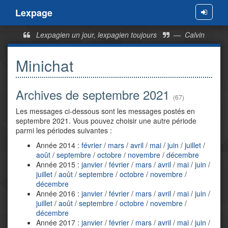
Lexpage
Menu
Lexpagien un jour, lexpagien toujours
—
Calvin
Minichat
Archives de septembre 2021
(67)
Les messages ci-dessous sont les messages postés en
septembre 2021. Vous pouvez choisir une autre période
parmi les périodes suivantes :
Année 2014 :
février
/
mars
/
avril
/
mai
/
juin
/
juillet
/
août
/
septembre
/
octobre
/
novembre
/
décembre
Année 2015 :
janvier
/
février
/
mars
/
avril
/
mai
/
juin
/
juillet
/
août
/
septembre
/
octobre
/
novembre
/
décembre
Année 2016 :
janvier
/
février
/
mars
/
avril
/
mai
/
juin
/
juillet
/
août
/
septembre
/
octobre
/
novembre
/
décembre
Année 2017 :
janvier
/
février
/
mars
/
avril
/
mai
/
juin
/