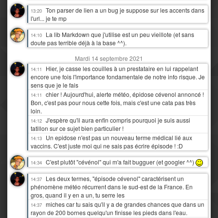
Ton parser de lien a un bug je suppose sur les accents dans
13:20
l'url... je te mp
La lib Markdown que j'utilise est un peu vieillote (et sans
14:10
doute pas terrible déjà à la base ^^).
Mardi 14 septembre 2021
Hier, je casse les couilles à un prestataire en lui rappelant
14:11
encore une fois l'importance fondamentale de notre info risque. Je
sens que je le fais
chier ! Aujourd'hui, alerte météo, épidose cévenol annoncé !
14:11
Bon, c'est pas pour nous cette fois, mais c'est une cata pas très
loin.
J'espère qu'il aura enfin compris pourquoi je suis aussi
14:12
tatillon sur ce sujet bien particulier !
Un epidose n'est pas un nouveau terme médical lié aux
14:13
vaccins. C'est juste moi qui ne sais pas écrire épisode ! :D
C'est plutôt "cévénol" qui m'a fait bugguer (et googler ^^)
14:34
Les deux termes, "épisode cévenol" caractérisent un
14:37
phénomène météo récurrent dans le sud-est de la France. En
gros, quand il y en a un, tu serre les
miches car tu sais qu'il y a de grandes chances que dans un
14:37
rayon de 200 bornes quelqu'un finisse les pieds dans l'eau.