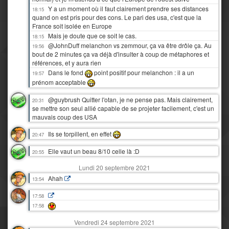
Y a un moment où il faut clairement prendre ses distances
18:15
quand on est pris pour des cons. Le pari des usa, c'est que la
France soit isolée en Europe
Mais je doute que ce soit le cas.
18:15
@JohnDuff melanchon vs zemmour, ça va être drôle ça. Au
19:56
bout de 2 minutes ça va déjà d'insulter à coup de métaphores et
références, et y aura rien
Dans le fond
point positif pour melanchon : il a un
19:57
prénom acceptable
@guybrush Quitter l'otan, je ne pense pas. Mais clairement,
20:31
se mettre son seul allié capable de se projeter facilement, c'est un
mauvais coup des USA
Ils se torpillent, en effet
20:47
Elle vaut un beau 8/10 celle là :D
20:55
Lundi 20 septembre 2021
Ahah
13:54
17:58
17:58
Vendredi 24 septembre 2021