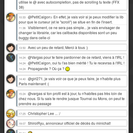
utilise le @ avec autocompletion, pas de scrolling tu texte (FFX
38)
@PetitCalgon> En effet, je vais voir si je peux modifier la lib
10:33
pour que le curseur (et le "scroll") se situe en fin de l'insert.
Visiblement, ce ne sera pas simple... je vais envisager de
11:36
changer la librairie, car les callbacks disponibles sont un peu
buggy dans celle-ci
Avec un peu de retard, Merci à tous :)
13:50
@Vargas pour te faire pardonner de ce retard, viens à l'IRL !
14:24
@PetitCalgon, oui tu l'as bien mérité ! Tu le recevras à l'IRL !
14:24
Propagande ? Où ça ?
14:24
@girl271, je vais voir ce que je peux faire, je n'habite plus
14:40
Paris maintenant :(
@vargas si ton profil est à jour, tu n'habites pas très loin de
15:24
chez nous. Si tu sais te rendre jusque Tournai ou Mons, on peut te
prendre au passage
Christopher Lee ... :/
17:25
ShiroiRyu, annonceur officiel de décès du minichat!
19:07