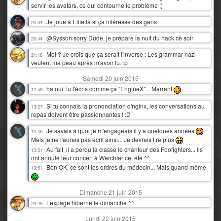
servir les avatars, ce qui contourne le problème ;)
Je joue à Elite là si ça intéresse des gens
20:34
@Sysson sorry Dude, je prépare la nuit du hack ce soir
20:44
Moi ? Je crois que ça serait l'inverse : Les grammar nazi
21:18
veulent ma peau après m'avoir lu. :p
Samedi 20 juin 2015
ha oui, tu l'écris comme ça "EngineX"... Marrant
12:58
Si tu connais la prononciation d'nginx, les conversations au
13:27
repas doivent être passionnantes ! :D
Je savais à quoi je m'engageais il y a quelques années
13:46
Mais je ne l'aurais pas écrit ainsi... Je devrais lire plus
Au fait, il a perdu la classe le chanteur des Foofighters... Ils
13:51
ont annulé leur concert à Werchter cet été ^^
Bon OK, ce sont les ordres du médecin... Mais quand même
13:51
Dimanche 21 juin 2015
Lexpage hiberne le dimanche ^^
23:49
Lundi 22 juin 2015