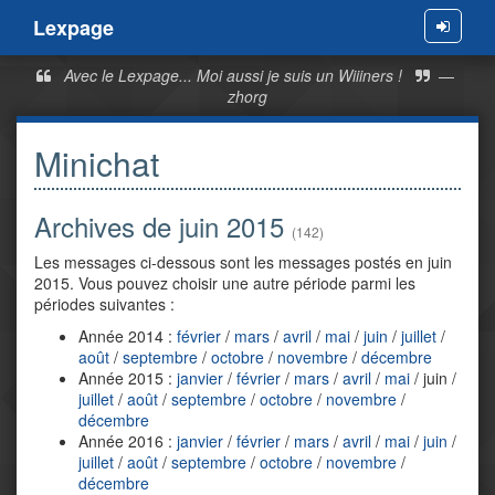
Lexpage
Menu
Avec le Lexpage... Moi aussi je suis un Wiiiners !
—
zhorg
Minichat
Archives de juin 2015
(142)
Les messages ci-dessous sont les messages postés en juin
2015. Vous pouvez choisir une autre période parmi les
périodes suivantes :
Année 2014 :
février
/
mars
/
avril
/
mai
/
juin
/
juillet
/
août
/
septembre
/
octobre
/
novembre
/
décembre
Année 2015 :
janvier
/
février
/
mars
/
avril
/
mai
/ juin /
juillet
/
août
/
septembre
/
octobre
/
novembre
/
décembre
Année 2016 :
janvier
/
février
/
mars
/
avril
/
mai
/
juin
/
juillet
/
août
/
septembre
/
octobre
/
novembre
/
décembre