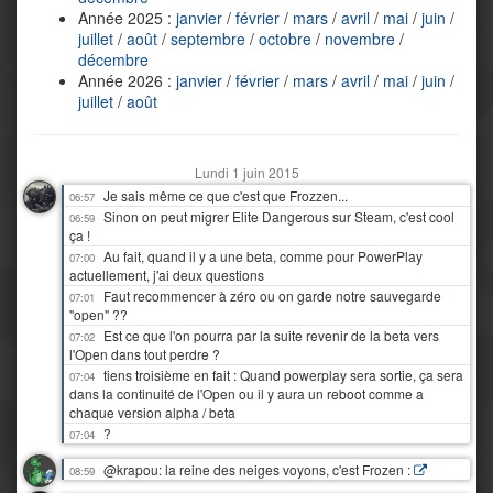
Année 2025 :
janvier
/
février
/
mars
/
avril
/
mai
/
juin
/
juillet
/
août
/
septembre
/
octobre
/
novembre
/
décembre
Année 2026 :
janvier
/
février
/
mars
/
avril
/
mai
/
juin
/
juillet
/
août
Lundi 1 juin 2015
Je sais même ce que c'est que Frozzen...
06:57
Sinon on peut migrer Elite Dangerous sur Steam, c'est cool
06:59
ça !
Au fait, quand il y a une beta, comme pour PowerPlay
07:00
actuellement, j'ai deux questions
Faut recommencer à zéro ou on garde notre sauvegarde
07:01
"open" ??
Est ce que l'on pourra par la suite revenir de la beta vers
07:02
l'Open dans tout perdre ?
tiens troisième en fait : Quand powerplay sera sortie, ça sera
07:04
dans la continuité de l'Open ou il y aura un reboot comme a
chaque version alpha / beta
?
07:04
@krapou: la reine des neiges voyons, c'est Frozen :
08:59