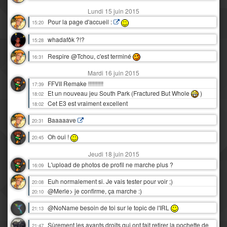
Lundi 15 juin 2015
Pour la page d'accueil :
15:20
whadafôk ?!?
15:28
Respire @Tchou, c'est terminé
16:31
Mardi 16 juin 2015
FFVII Remake !!!!!!!!!!
17:39
Et un nouveau jeu South Park (Fractured But Whole
)
18:02
Cet E3 est vraiment excellent
18:02
Baaaaave
20:31
Oh oui !
20:45
Jeudi 18 juin 2015
L'upload de photos de profil ne marche plus ?
16:09
Euh normalement si. Je vais tester pour voir ;)
20:08
@Merle> je confirme, ça marche :)
20:10
@NoName besoin de toi sur le topic de l'IRL
21:13
Sûrement les ayants droits qui ont fait retirer la pochette de
21:47