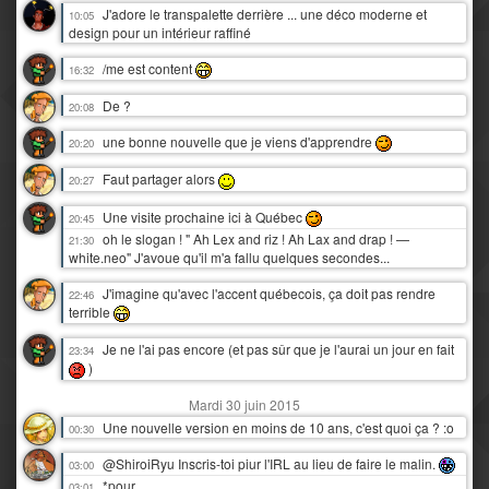
J'adore le transpalette derrière ... une déco moderne et
10:05
design pour un intérieur raffiné
/me est content
16:32
De ?
20:08
une bonne nouvelle que je viens d'apprendre
20:20
Faut partager alors
20:27
Une visite prochaine ici à Québec
20:45
oh le slogan ! " Ah Lex and riz ! Ah Lax and drap ! —
21:30
white.neo" J'avoue qu'il m'a fallu quelques secondes...
J'imagine qu'avec l'accent québecois, ça doit pas rendre
22:46
terrible
Je ne l'ai pas encore (et pas sûr que je l'aurai un jour en fait
23:34
)
Mardi 30 juin 2015
Une nouvelle version en moins de 10 ans, c'est quoi ça ? :o
00:30
@ShiroiRyu Inscris-toi piur l'IRL au lieu de faire le malin.
03:00
*pour
03:01