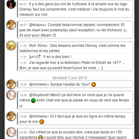
Il y a des gens qui ont de l'urticaire à la simple vue du logo
09:21
Disney, faut les comprendre, c'est médical ! J'ai toujours le mot du
medecin sur moi
@krapou> Compte beta/normal séparé, normalement. Et
09:27
pas de reset avec powerplay (sauf exception, vu les tricheurs :().
Et cool pour Steam :D
Roh Tchou : Des dessins animés Disney, c'est comme les
11:50
lesbiennes et les pédés
[url=
: Y en a des bien !
11:51
J'ai regardé hier à la télévision Peter et Ellioth de 1977 ...
11:51
Bon, je sais que ça paraît récent pour toi mais ... :]
Vendredi 5 juin 2015
@mimelex> Sympa l'avatar du "jour"
13:20
@Guybrush Merci! ça doit faire un mois que je l'ai quand
19:26
même
enfin c'est vrai que je passe en coup de vent ces temps
ci
@mimelex> Et il faut que je sois en ligne en même temps
19:50
pour le voir
Oui c'était ce que je voulais dire, mais pas facile en 150
20:58
caractères
il aurait fallu que j'écrive 2 messages! Quel spam!