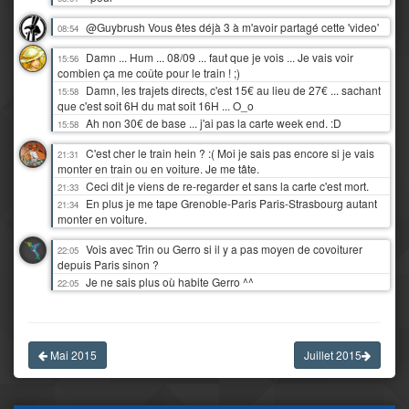
@Guybrush Vous êtes déjà 3 à m'avoir partagé cette 'video'
08:54
Damn ... Hum ... 08/09 ... faut que je vois ... Je vais voir
15:56
combien ça me coûte pour le train ! ;)
Damn, les trajets directs, c'est 15€ au lieu de 27€ ... sachant
15:58
que c'est soit 6H du mat soit 16H ... O_o
Ah non 30€ de base ... j'ai pas la carte week end. :D
15:58
C'est cher le train hein ? :( Moi je sais pas encore si je vais
21:31
monter en train ou en voiture. Je me tâte.
Ceci dit je viens de re-regarder et sans la carte c'est mort.
21:33
En plus je me tape Grenoble-Paris Paris-Strasbourg autant
21:34
monter en voiture.
Vois avec Trin ou Gerro si il y a pas moyen de covoiturer
22:05
depuis Paris sinon ?
Je ne sais plus où habite Gerro ^^
22:05
Mai 2015
Juillet 2015