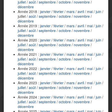
juillet
/
août
/
septembre
/
octobre
/
novembre
/
décembre
Année 2018 :
janvier
/
février
/
mars
/
avril
/
mai
/
juin
/
juillet /
août
/
septembre
/
octobre
/
novembre
/
décembre
Année 2019 :
janvier
/
février
/
mars
/
avril
/
mai
/
juin
/
juillet
/
août
/
septembre
/
octobre
/
novembre
/
décembre
Année 2020 :
janvier
/
février
/
mars
/
avril
/
mai
/
juin
/
juillet
/
août
/
septembre
/
octobre
/
novembre
/
décembre
Année 2021 :
janvier
/
février
/
mars
/
avril
/
mai
/
juin
/
juillet
/
août
/
septembre
/
octobre
/
novembre
/
décembre
Année 2022 :
janvier
/
février
/
mars
/
avril
/
mai
/
juin
/
juillet
/
août
/
septembre
/
octobre
/
novembre
/
décembre
Année 2023 :
janvier
/
février
/
mars
/
avril
/
mai
/
juin
/
juillet
/
août
/
septembre
/
octobre
/
novembre
/
décembre
Année 2024 :
janvier
/
février
/
mars
/
avril
/
mai
/
juin
/
juillet
/
août
/
septembre
/
octobre
/
novembre
/
décembre
Année 2025 :
janvier
/
février
/
mars
/
avril
/
mai
/
juin
/