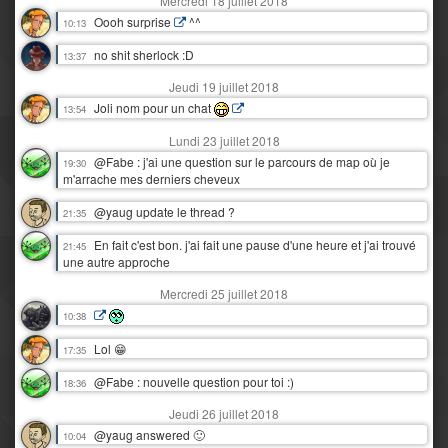
Mercredi 18 juillet 2018
Oooh surprise
^^
10:13
no shit sherlock :D
13:37
Jeudi 19 juillet 2018
Joli nom pour un chat
13:54
Lundi 23 juillet 2018
@Fabe : j'ai une question sur le parcours de map où je
19:30
m'arrache mes derniers cheveux
@yaug update le thread ?
21:35
En fait c'est bon. j'ai fait une pause d'une heure et j'ai trouvé
21:45
une autre approche
Mercredi 25 juillet 2018
10:38
Lol 😁
17:35
@Fabe : nouvelle question pour toi :)
18:36
Jeudi 26 juillet 2018
@yaug answered 🙂
10:04