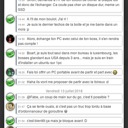
13:28
et donc de l'échanger. Ca coute pas cher un disque dur, meme un
SSD
A l'it de mon boulot. J'ai ri !
14:44
Je suis le dernier techos de la boite et je me barre dans un
14:44
mois :p
Alors, échange ton PC avec celui de ton boss, il s'en rendra
14:50
pas compte !
Boarf, je suis tout seul dans mon bureau à luxembourg, les
14:52
bosses glandant aux USA depuis 3 ans... mais je suis en train
d'installer un ubuntu sur 1pc
Fais toi offrir un PC portable avant de partir et part avec
18:30
Haha ils vont me proposer de partir avec le foireux :d
21:02
Vendredi 13 juillet 2018
@Fabe, un coup de main sur du go, c'est ti possible ?
21:09
Ça se tente ouais, si c'est pas un truc trop tordu à base
21:47
d'ordonnanceur de goroutine 😁
c'est bientôt ça mais je bloque avant :D
21:54