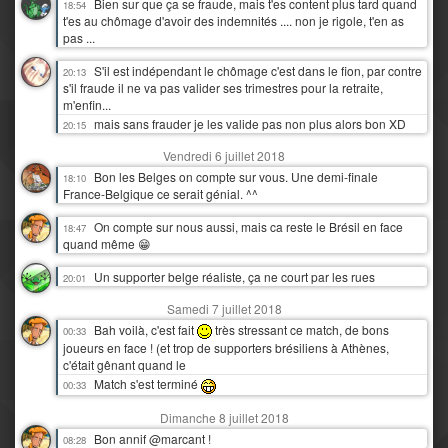
Bien sur que ça se fraude, mais t'es content plus tard quand
18:54
t'es au chômage d'avoir des indemnités .... non je rigole, t'en as
pas ...
S'il est indépendant le chômage c'est dans le fion, par contre
20:13
s'il fraude il ne va pas valider ses trimestres pour la retraite,
m'enfin...
mais sans frauder je les valide pas non plus alors bon XD
20:15
Vendredi 6 juillet 2018
Bon les Belges on compte sur vous. Une demi-finale
18:10
France-Belgique ce serait génial. ^^
On compte sur nous aussi, mais ca reste le Brésil en face
18:47
quand même 😁
Un supporter belge réaliste, ça ne court par les rues
20:01
Samedi 7 juillet 2018
Bah voilà, c'est fait
très stressant ce match, de bons
00:33
joueurs en face ! (et trop de supporters brésiliens à Athènes,
c'était gênant quand le
Match s'est terminé
00:33
Dimanche 8 juillet 2018
Bon annif @marcant !
08:28