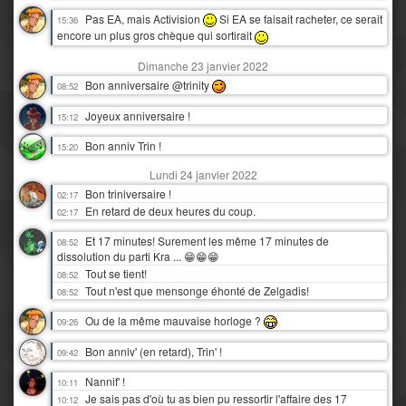
Pas EA, mais Activision
Si EA se faisait racheter, ce serait
15:36
encore un plus gros chèque qui sortirait
Dimanche 23 janvier 2022
Bon anniversaire @trinity
08:52
Joyeux anniversaire !
15:12
Bon anniv Trin !
15:20
Lundi 24 janvier 2022
Bon triniversaire !
02:17
En retard de deux heures du coup.
02:17
Et 17 minutes! Surement les même 17 minutes de
08:52
dissolution du parti Kra ... 😁😁😁
Tout se tient!
08:52
Tout n'est que mensonge éhonté de Zelgadis!
08:52
Ou de la même mauvaise horloge ?
09:26
Bon anniv' (en retard), Trin' !
09:42
Nannif' !
10:11
Je sais pas d'où tu as bien pu ressortir l'affaire des 17
10:12