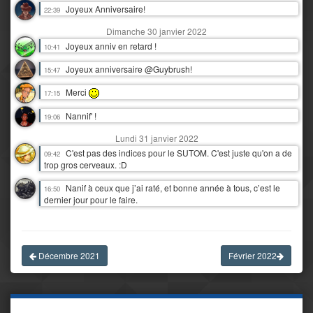
Joyeux Anniversaire!
22:39
Dimanche 30 janvier 2022
Joyeux anniv en retard !
10:41
Joyeux anniversaire @Guybrush!
15:47
Merci
17:15
Nannif' !
19:06
Lundi 31 janvier 2022
C'est pas des indices pour le SUTOM. C'est juste qu'on a de
09:42
trop gros cerveaux. :D
Nanif à ceux que j’ai raté, et bonne année à tous, c’est le
16:50
dernier jour pour le faire.
Décembre 2021
Février 2022