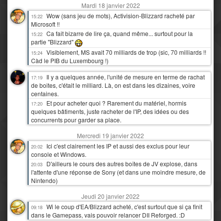
Mardi 18 janvier 2022
Wow (sans jeu de mots), Activision-Blizzard racheté par
15:22
Microsoft !!
Ca fait bizarre de lire ça, quand même... surtout pour la
15:22
partie "Blizzard"
Visiblement, MS avait 70 milliards de trop (sic, 70 milliards !!
15:24
Càd le PIB du Luxembourg !)
Il y a quelques année, l'unité de mesure en terme de rachat
17:19
de boites, c'était le milliard. Là, on est dans les dizaines, voire
centaines.
Et pour acheter quoi ? Rarement du matériel, hormis
17:20
quelques bâtiments, juste racheter de l'IP, des idées ou des
concurrents pour garder sa place.
Mercredi 19 janvier 2022
Ici c'est clairement les IP et aussi des exclus pour leur
20:02
console et Windows.
D'ailleurs le cours des autres boîtes de JV explose, dans
20:03
l'attente d'une réponse de Sony (et dans une moindre mesure, de
Nintendo)
Jeudi 20 janvier 2022
Wi le coup d'EA/Blizzard acheté, c'est surtout que si ça finit
09:18
dans le Gamepass, vais pouvoir relancer DII Reforged. :D