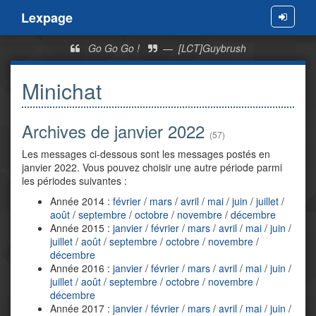
Lexpage
Menu
Go Go Go !
—
[LCT]Guybrush
Minichat
Archives de janvier 2022
(57)
Les messages ci-dessous sont les messages postés en
janvier 2022. Vous pouvez choisir une autre période parmi
les périodes suivantes :
Année 2014 :
février
/
mars
/
avril
/
mai
/
juin
/
juillet
/
août
/
septembre
/
octobre
/
novembre
/
décembre
Année 2015 :
janvier
/
février
/
mars
/
avril
/
mai
/
juin
/
juillet
/
août
/
septembre
/
octobre
/
novembre
/
décembre
Année 2016 :
janvier
/
février
/
mars
/
avril
/
mai
/
juin
/
juillet
/
août
/
septembre
/
octobre
/
novembre
/
décembre
Année 2017 :
janvier
/
février
/
mars
/
avril
/
mai
/
juin
/