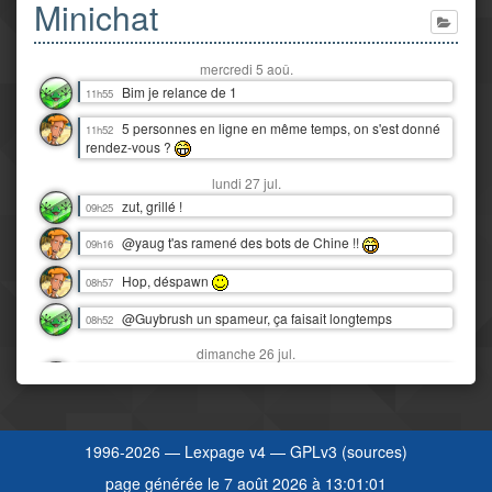
Minichat
mercredi 5 aoû.
Bim je relance de 1
11h55
5 personnes en ligne en même temps, on s'est donné
11h52
rendez-vous ?
lundi 27 jul.
zut, grillé !
09h25
@yaug t'as ramené des bots de Chine !!
09h16
Hop, déspawn
08h57
@Guybrush un spameur, ça faisait longtemps
08h52
dimanche 26 jul.
Snif, nos vacances au Tréport déjà finies :'(
16h06
Y'a juste eu 3 orages dantesques en 12 heures !
00h07
J'étais moins heureux que quand c'était juste de la pluie ! :D
1996-2026 —
Lexpage v4
—
GPLv3
(
sources
)
samedi 25 jul.
page générée le 7 août 2026 à 13:01:01
J'imagine bien Tchou faire la danse de la pluie
14h06