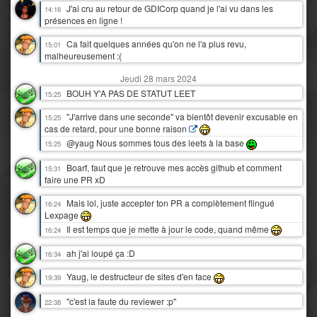
J'ai cru au retour de GDICorp quand je l'ai vu dans les
14:16
présences en ligne !
Ca fait quelques années qu'on ne l'a plus revu,
15:01
malheureusement :(
Jeudi 28 mars 2024
BOUH Y'A PAS DE STATUT LEET
15:25
"J'arrive dans une seconde" va bientôt devenir excusable en
15:25
cas de retard, pour une bonne raison
@yaug Nous sommes tous des leets à la base
15:25
Boarf, faut que je retrouve mes accès github et comment
15:31
faire une PR xD
Mais lol, juste accepter ton PR a complètement flingué
16:24
Lexpage
Il est temps que je mette à jour le code, quand même
16:24
ah j'ai loupé ça :D
16:34
Yaug, le destructeur de sites d'en face
19:39
"c'est la faute du reviewer :p"
22:38