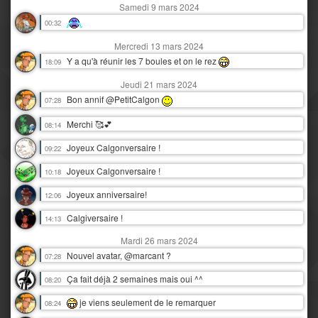
Samedi 9 mars 2024
00:32
Mercredi 13 mars 2024
Y a qu'à réunir les 7 boules et on le rez
18:09
Jeudi 21 mars 2024
Bon annif @PetitCalgon
07:28
Merchi 🥰💕
08:14
Joyeux Calgonversaire !
09:22
Joyeux Calgonversaire !
10:18
Joyeux anniversaire!
12:06
Calgiversaire !
14:13
Mardi 26 mars 2024
Nouvel avatar, @marcant ?
07:28
Ça fait déjà 2 semaines mais oui ^^
08:20
je viens seulement de le remarquer
08:24