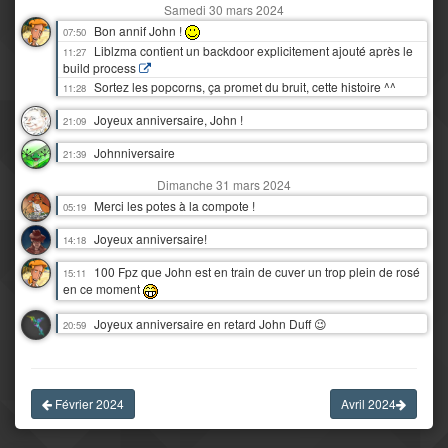
Samedi 30 mars 2024
Bon annif John !
07:50
Liblzma contient un backdoor explicitement ajouté après le
11:27
build process
Sortez les popcorns, ça promet du bruit, cette histoire ^^
11:28
Joyeux anniversaire, John !
21:09
Johnniversaire
21:39
Dimanche 31 mars 2024
Merci les potes à la compote !
05:19
Joyeux anniversaire!
14:18
100 Fpz que John est en train de cuver un trop plein de rosé
15:11
en ce moment
Joyeux anniversaire en retard John Duff 😉
20:59
Février 2024
Avril 2024