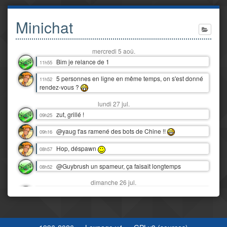
Minichat
mercredi 5 aoû.
Bim je relance de 1
11h55
5 personnes en ligne en même temps, on s'est donné
11h52
rendez-vous ?
lundi 27 jul.
zut, grillé !
09h25
@yaug t'as ramené des bots de Chine !!
09h16
Hop, déspawn
08h57
@Guybrush un spameur, ça faisait longtemps
08h52
dimanche 26 jul.
Snif, nos vacances au Tréport déjà finies :'(
16h06
Y'a juste eu 3 orages dantesques en 12 heures !
00h07
J'étais moins heureux que quand c'était juste de la pluie ! :D