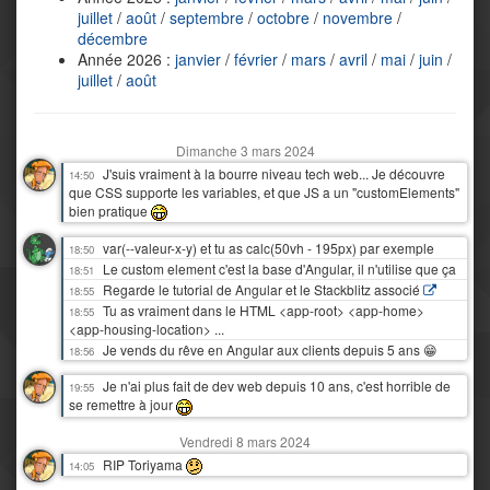
juillet
/
août
/
septembre
/
octobre
/
novembre
/
décembre
Année 2026 :
janvier
/
février
/
mars
/
avril
/
mai
/
juin
/
juillet
/
août
Dimanche 3 mars 2024
J'suis vraiment à la bourre niveau tech web... Je découvre
14:50
que CSS supporte les variables, et que JS a un "customElements"
bien pratique
var(--valeur-x-y) et tu as calc(50vh - 195px) par exemple
18:50
Le custom element c'est la base d'Angular, il n'utilise que ça
18:51
Regarde le tutorial de Angular et le Stackblitz associé
18:55
Tu as vraiment dans le HTML <app-root> <app-home>
18:55
<app-housing-location> ...
Je vends du rêve en Angular aux clients depuis 5 ans 😁
18:56
Je n'ai plus fait de dev web depuis 10 ans, c'est horrible de
19:55
se remettre à jour
Vendredi 8 mars 2024
RIP Toriyama
14:05