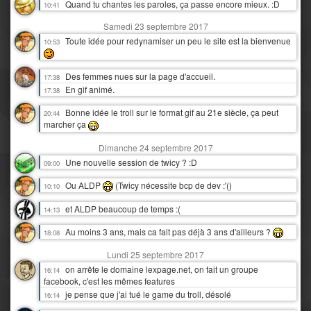
Quand tu chantes les paroles, ça passe encore mieux. :D
10:41
Samedi 23 septembre 2017
Toute idée pour redynamiser un peu le site est la bienvenue
10:53
Des femmes nues sur la page d'accueil.
17:38
En gif animé.
17:38
Bonne idée le troll sur le format gif au 21e siècle, ça peut
20:44
marcher ça
Dimanche 24 septembre 2017
Une nouvelle session de twicy ? :D
09:00
Ou ALDP
(Twicy nécessite bcp de dev :'()
10:10
et ALDP beaucoup de temps :(
14:13
Au moins 3 ans, mais ca fait pas déjà 3 ans d'ailleurs ?
18:08
Lundi 25 septembre 2017
on arrête le domaine lexpage.net, on fait un groupe
16:14
facebook, c'est les mêmes features
je pense que j'ai tué le game du troll, désolé
16:14