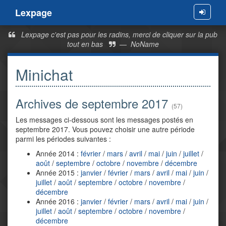
Lexpage
Menu
Lexpage c'est pas pour les radins, merci de cliquer sur la pub
tout en bas
—
NoName
Minichat
Archives de septembre 2017
(57)
Les messages ci-dessous sont les messages postés en
septembre 2017. Vous pouvez choisir une autre période
parmi les périodes suivantes :
Année 2014 :
février
/
mars
/
avril
/
mai
/
juin
/
juillet
/
août
/
septembre
/
octobre
/
novembre
/
décembre
Année 2015 :
janvier
/
février
/
mars
/
avril
/
mai
/
juin
/
juillet
/
août
/
septembre
/
octobre
/
novembre
/
décembre
Année 2016 :
janvier
/
février
/
mars
/
avril
/
mai
/
juin
/
juillet
/
août
/
septembre
/
octobre
/
novembre
/
décembre