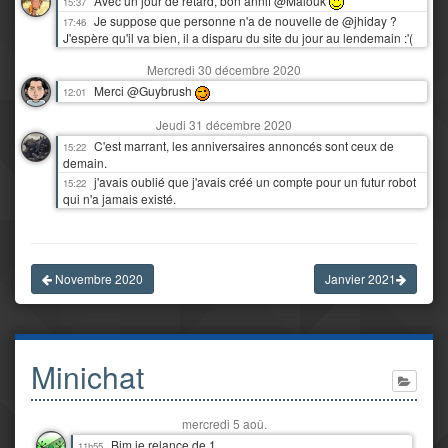
Avec un jour de retard, bon annif @Malouk
15:37
Je suppose que personne n'a de nouvelle de @jhiday ?
17:46
J'espère qu'il va bien, il a disparu du site du jour au lendemain :'(
Mercredi 30 décembre 2020
Merci @Guybrush
12:01
Jeudi 31 décembre 2020
C'est marrant, les anniversaires annoncés sont ceux de
15:22
demain.
j'avais oublié que j'avais créé un compte pour un futur robot
15:22
qui n'a jamais existé.
Novembre 2020
Janvier 2021
Minichat
mercredi 5 aoû.
Bim je relance de 1
11h55