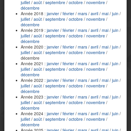
juillet
/
août
/
septembre
/
octobre
/
novembre
/
décembre
Année 2018 :
janvier
/
février
/
mars
/
avril
/
mai
/
juin
/
juillet
/
août
/
septembre
/
octobre
/
novembre
/
décembre
Année 2019 :
janvier
/
février
/
mars
/
avril
/
mai
/
juin
/
juillet
/
août
/
septembre
/
octobre
/
novembre
/
décembre
Année 2020 :
janvier
/
février
/
mars
/
avril
/
mai
/
juin
/
juillet
/
août
/
septembre
/
octobre
/
novembre
/
décembre
Année 2021 :
janvier
/
février
/
mars
/
avril
/
mai
/
juin
/
juillet
/
août
/
septembre
/
octobre
/
novembre
/
décembre
Année 2022 :
janvier
/
février
/
mars
/
avril
/
mai
/
juin
/
juillet
/
août
/
septembre
/
octobre
/
novembre
/
décembre
Année 2023 :
janvier
/
février
/
mars
/
avril
/
mai
/
juin
/
juillet
/
août
/
septembre
/
octobre
/
novembre
/
décembre
Année 2024 :
janvier
/
février
/
mars
/
avril
/
mai
/
juin
/
juillet
/
août
/
septembre
/
octobre
/
novembre
/
décembre
Année 2025 :
janvier
/
février
/
mars
/
avril
/
mai
/
juin
/