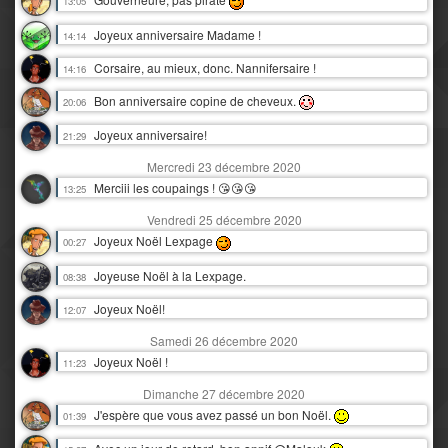
13:05
Joyeux anniversaire Madame !
14:14
Corsaire, au mieux, donc. Nannifersaire !
14:16
Bon anniversaire copine de cheveux.
20:06
Joyeux anniversaire!
21:29
Mercredi 23 décembre 2020
Merciii les coupaings ! 😘😘😘
13:25
Vendredi 25 décembre 2020
Joyeux Noël Lexpage
00:27
Joyeuse Noël à la Lexpage.
08:38
Joyeux Noël!
12:07
Samedi 26 décembre 2020
Joyeux Noël !
11:23
Dimanche 27 décembre 2020
J'espère que vous avez passé un bon Noël.
01:39