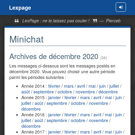
Lexpage
Menu
LexPage : ne le laissez pas couler !
—
Pierceb
Minichat
Archives de décembre 2020
(34)
Les messages ci-dessous sont les messages postés en
décembre 2020. Vous pouvez choisir une autre période
parmi les périodes suivantes :
Année 2014 :
février
/
mars
/
avril
/
mai
/
juin
/
juillet
/
août
/
septembre
/
octobre
/
novembre
/
décembre
Année 2015 :
janvier
/
février
/
mars
/
avril
/
mai
/
juin
/
juillet
/
août
/
septembre
/
octobre
/
novembre
/
décembre
Année 2016 :
janvier
/
février
/
mars
/
avril
/
mai
/
juin
/
juillet
/
août
/
septembre
/
octobre
/
novembre
/
décembre
Année 2017 :
janvier
/
février
/
mars
/
avril
/
mai
/
juin
/