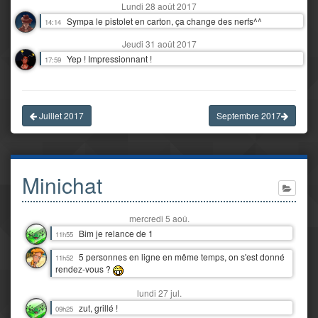
Lundi 28 août 2017
Sympa le pistolet en carton, ça change des nerfs^^
14:14
Jeudi 31 août 2017
Yep ! Impressionnant !
17:59
Juillet 2017
Septembre 2017
Minichat
mercredi 5 aoû.
Bim je relance de 1
11h55
5 personnes en ligne en même temps, on s'est donné
11h52
rendez-vous ?
lundi 27 jul.
zut, grillé !
09h25