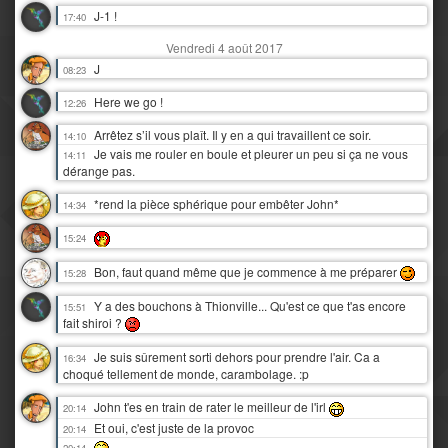
J-1 !
17:40
Vendredi 4 août 2017
J
08:23
Here we go !
12:26
Arrêtez s’il vous plaît. Il y en a qui travaillent ce soir.
14:10
Je vais me rouler en boule et pleurer un peu si ça ne vous
14:11
dérange pas.
*rend la pièce sphérique pour embêter John*
14:34
15:24
Bon, faut quand même que je commence à me préparer
15:28
Y a des bouchons à Thionville... Qu'est ce que t'as encore
15:51
fait shiroi ?
Je suis sûrement sorti dehors pour prendre l'air. Ca a
16:34
choqué tellement de monde, carambolage. :p
John t'es en train de rater le meilleur de l'irl
20:14
Et oui, c'est juste de la provoc
20:14
20:14