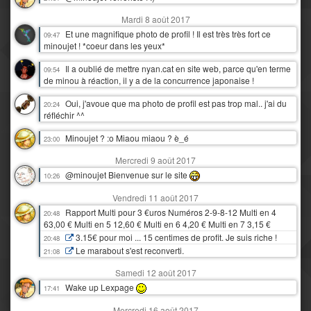
Mardi 8 août 2017
Et une magnifique photo de profil ! Il est très très fort ce
09:47
minoujet ! *coeur dans les yeux*
Il a oublié de mettre nyan.cat en site web, parce qu'en terme
09:54
de minou à réaction, il y a de la concurrence japonaise !
Oui, j'avoue que ma photo de profil est pas trop mal.. j'ai du
20:24
réfléchir ^^
Minoujet ? :o Miaou miaou ? è_é
23:00
Mercredi 9 août 2017
@minoujet Bienvenue sur le site
10:26
Vendredi 11 août 2017
Rapport Multi pour 3 €uros Numéros 2-9-8-12 Multi en 4
20:48
63,00 € Multi en 5 12,60 € Multi en 6 4,20 € Multi en 7 3,15 €
3.15€ pour moi ... 15 centimes de profit. Je suis riche !
20:48
Le marabout s'est reconverti.
21:08
Samedi 12 août 2017
Wake up Lexpage
17:41
Mercredi 16 août 2017