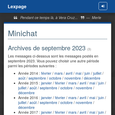
Lexpage
Menu
Pendant ce temps là, à Vera Cruz...
—
Merle
Minichat
Archives de septembre 2023
(3)
Les messages ci-dessous sont les messages postés en
septembre 2023. Vous pouvez choisir une autre période
parmi les périodes suivantes :
Année 2014 :
février
/
mars
/
avril
/
mai
/
juin
/
juillet
/
août
/
septembre
/
octobre
/
novembre
/
décembre
Année 2015 :
janvier
/
février
/
mars
/
avril
/
mai
/
juin
/
juillet
/
août
/
septembre
/
octobre
/
novembre
/
décembre
Année 2016 :
janvier
/
février
/
mars
/
avril
/
mai
/
juin
/
juillet
/
août
/
septembre
/
octobre
/
novembre
/
décembre
Année 2017 :
janvier
/
février
/
mars
/
avril
/
mai
/
juin
/