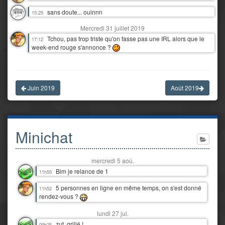
sans doute... ouinnn
15:25
Mercredi 31 juillet 2019
Tchou, pas trop triste qu'on fasse pas une IRL alors que le
17:12
week-end rouge s'annonce ?
Juin 2019
Août 2019
Minichat
mercredi 5 aoû.
Bim je relance de 1
11h55
5 personnes en ligne en même temps, on s'est donné
11h52
rendez-vous ?
lundi 27 jul.
zut, grillé !
09h25