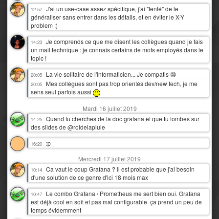
J'ai un use-case assez spécifique, j'ai "tenté" de le
12:57
généraliser sans entrer dans les détails, et en éviter le X-Y
problem ;)
Je comprends ce que me disent les collègues quand je fais
14:23
un mail technique : je connais certains de mots employés dans le
topic !
La vie solitaire de l'informaticien... Je compatis 😁
20:05
Mes collègues sont pas trop orientés dev/new tech, je me
20:05
sens seul parfois aussi
Mardi 16 juillet 2019
Quand tu cherches de la doc grafana et que tu tombes sur
14:25
des slides de @roidelapluie
:p
16:20
Mercredi 17 juillet 2019
Ca vaut le coup Grafana ? Il est probable que j'ai besoin
10:14
d'une solution de ce genre d'ici 18 mois max
Le combo Grafana / Prometheus me sert bien oui. Grafana
10:47
est déjà cool en soit et pas mal configurable. ça prend un peu de
temps évidemment