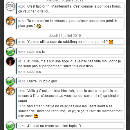
C'est fait lol ^^. Maintenant si c'est comme le pont des trous,
09:50
ça veut rien dire lol.
Tu veux qu'on te rehausse pour laisser passer les péni'ch
09:57
plus gros ?
Jeudi 11 juillet 2019
Y a des utilisateurs de rabbitmq ou zeromq par ici ?
08:09
rabbitmq ici
08:48
J'utilise, mais sur une appli que je n'ai pas faite moi, donc je
09:18
ne serai pas super pertinent suivant la question...
rabbitmq
09:18
Ouvre un topic guy
09:26
Voilà ;) C'est pas très très clair, mais le use-case précis est
11:35
encore à l'état d'ébauche. Je veux surtout savoir si (1) ça s'installe
super
facilement (car je ne veux pas que les users aient à se
11:35
soucier de l'instance rabbitmq), et (2) si ça "a l'air" de matcher mon
use-case
J'ai mal au crane avec ton topic :D
12:12