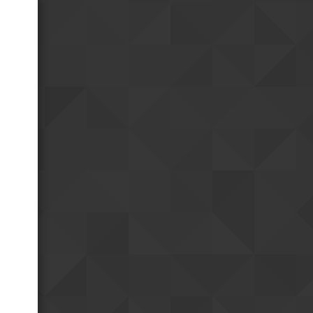
faisais imaginer
Ha... quand je parle je
08h02
précise de sutie : il ne faut pas
oublier qu'il s'agit d'un régime
totalitaire
vendredi 24 jul.
Une dictature moderne
23h24
reste une dictature
oui
18h39
Je ne m'y attendais pas
18h40
mais j'ai eu une grosse
impression de modernité
Positivement?
17h10
Et bah bordel... je ne
08h43
pensais pas ếtre autant surpris
par la Chine.
jeudi 23 jul.
Et hop me revoici sur le
19h37
même fuseau que vous
mardi 21 jul.