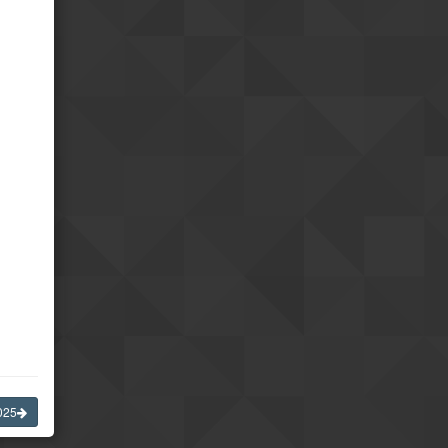
Bonne fête !
18h55
025