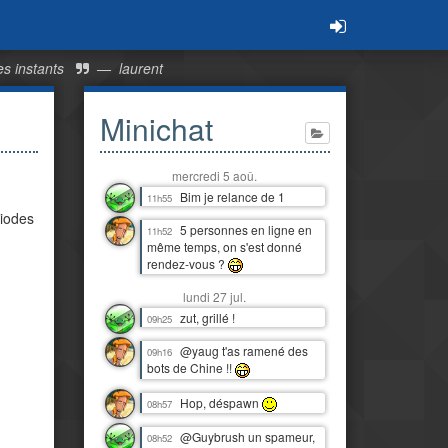
es instants
—
laurent
Minichat
mercredi 5 aoû.
Bim je relance de 1
11h55
riodes
5 personnes en ligne en
11h52
même temps, on s'est donné
rendez-vous ?
lundi 27 jul.
zut, grillé !
09h25
@yaug t'as ramené des
09h16
bots de Chine !!
Hop, déspawn
08h57
@Guybrush un spameur,
08h52