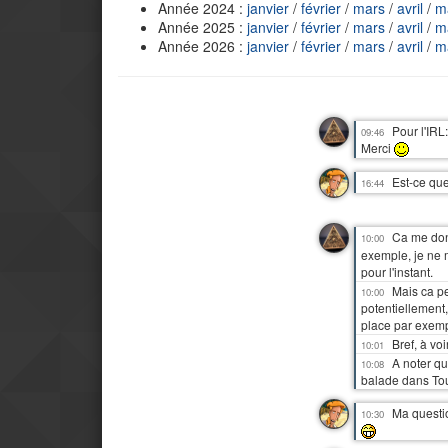
Année 2024 :
janvier
/
février
/
mars
/
avril
/
m
Année 2025 :
janvier
/
février
/
mars
/
avril
/
m
Année 2026 :
janvier
/
février
/
mars
/
avril
/
m
Pour l'IRL:
09:46
Merci
Est-ce que
16:44
Ca me don
10:00
exemple, je ne 
pour l'instant.
Mais ca p
10:00
potentiellement
place par exem
Bref, à vo
10:01
A noter qu
10:08
balade dans Tour
Ma questi
10:30