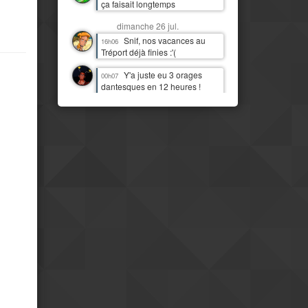
ça faisait longtemps
dimanche 26 jul.
Snif, nos vacances au
16h06
Tréport déjà finies :'(
Y'a juste eu 3 orages
00h07
dantesques en 12 heures !
J'étais moins heureux que
quand c'était juste de la pluie !
:D
samedi 25 jul.
J'imagine bien Tchou
14h06
faire la danse de la pluie
Mais il est temps qu'il
14h07
pleuve par ici aussi
IL PLEUT !!! Première fois
11h13
(à part 3 gouttes une nuit)
depuis quasi deux mois !
Mais le pays est
08h16
clairement beaucoup plus
moderne et développé que mes
idées préconcues ne me le