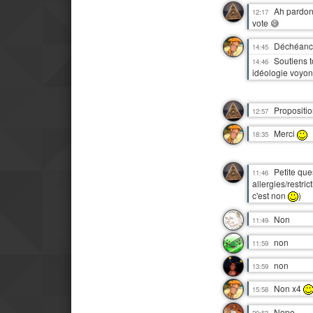
Ah pardon
12:17
vote 😅
Déchéance
14:45
Soutiens t
14:46
idéologie voyo
Propositio
12:57
Merci
18:35
Petite que
11:46
allergies/restr
c'est non
)
Non
11:49
non
11:59
non
13:59
Non x4
15:58
Nope.