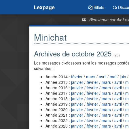
Lexpage
Billets
Discu
Bienvenue sur Air Lex
Minichat
Archives de octobre 2025
(26)
Les messages ci-dessous sont les messages postés 
suivantes :
Année 2014 :
février
/
mars
/
avril
/
mai
/
juin
Année 2015 :
janvier
/
février
/
mars
/
avril
/
m
Année 2016 :
janvier
/
février
/
mars
/
avril
/
m
Année 2017 :
janvier
/
février
/
mars
/
avril
/
m
Année 2018 :
janvier
/
février
/
mars
/
avril
/
m
Année 2019 :
janvier
/
février
/
mars
/
avril
/
m
Année 2020 :
janvier
/
février
/
mars
/
avril
/
m
Année 2021 :
janvier
/
février
/
mars
/
avril
/
m
Année 2022 :
janvier
/
février
/
mars
/
avril
/
m
Année 2023 :
janvier
/
février
/
mars
/
avril
/
m