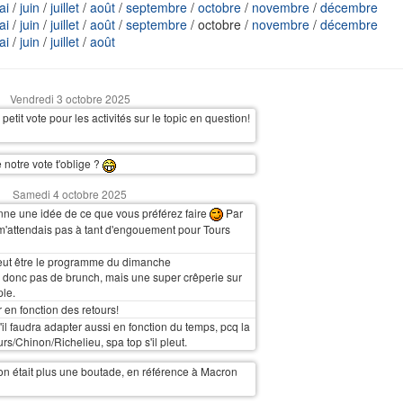
ai
/
juin
/
juillet
/
août
/
septembre
/
octobre
/
novembre
/
décembre
ai
/
juin
/
juillet
/
août
/
septembre
/ octobre /
novembre
/
décembre
ai
/
juin
/
juillet
/
août
Vendredi 3 octobre 2025
 petit vote pour les activités sur le topic en question!
 notre vote t'oblige ?
Samedi 4 octobre 2025
ne une idée de ce que vous préférez faire
Par
m'attendais pas à tant d'engouement pour Tours
eut être le programme du dimanche
, donc pas de brunch, mais une super crêperie sur
ple.
ir en fonction des retours!
'il faudra adapter aussi en fonction du temps, pcq la
s/Chinon/Richelieu, spa top s'il pleut.
on était plus une boutade, en référence à Macron