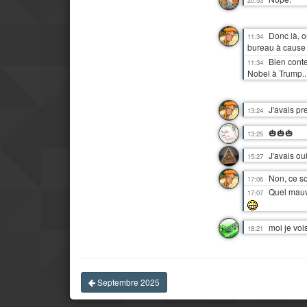
20:53
Donc là, o
11:34
bureau à cause
Bien conten
11:34
Nobel à Trump..
J'avais pr
13:24
🎃🎃🎃
13:25
J'avais ou
15:27
Non, ce so
17:06
Quel mauv
17:07
moi je voi
18:21
Septembre 2025