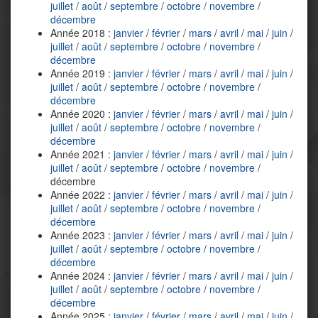
juillet
/
août
/
septembre
/
octobre
/
novembre
/
décembre
Année 2018 :
janvier
/
février
/
mars
/
avril
/
mai
/
juin
/
juillet
/
août
/
septembre
/
octobre
/
novembre
/
décembre
Année 2019 :
janvier
/
février
/
mars
/
avril
/
mai
/
juin
/
juillet
/
août
/
septembre
/
octobre
/
novembre
/
décembre
Année 2020 :
janvier
/
février
/
mars
/
avril
/
mai
/
juin
/
juillet
/
août
/
septembre
/
octobre
/
novembre
/
décembre
Année 2021 :
janvier
/
février
/
mars
/
avril
/
mai
/
juin
/
juillet
/
août
/
septembre
/
octobre
/
novembre
/
décembre
Année 2022 :
janvier
/
février
/
mars
/
avril
/
mai
/
juin
/
juillet
/
août
/
septembre
/
octobre
/
novembre
/
décembre
Année 2023 :
janvier
/
février
/
mars
/
avril
/
mai
/
juin
/
juillet
/
août
/
septembre
/
octobre
/
novembre
/
décembre
Année 2024 :
janvier
/
février
/
mars
/
avril
/
mai
/
juin
/
juillet
/
août
/
septembre
/
octobre
/
novembre
/
décembre
Année 2025 :
janvier
/
février
/
mars
/
avril
/
mai
/
juin
/