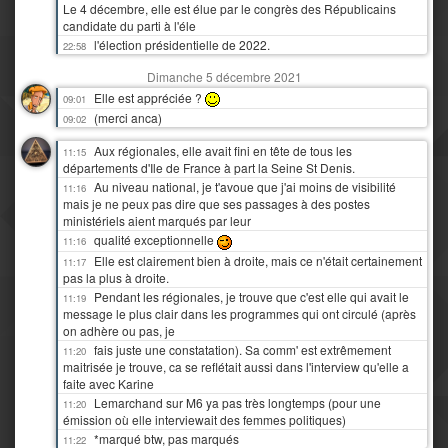
Le 4 décembre, elle est élue par le congrès des Républicains
candidate du parti à l'éle
l'élection présidentielle de 2022.
22:58
Dimanche 5 décembre 2021
Elle est appréciée ?
09:01
(merci anca)
09:02
Aux régionales, elle avait fini en tête de tous les
11:15
départements d'Ile de France à part la Seine St Denis.
Au niveau national, je t'avoue que j'ai moins de visibilité
11:16
mais je ne peux pas dire que ses passages à des postes
ministériels aient marqués par leur
qualité exceptionnelle
11:16
Elle est clairement bien à droite, mais ce n'était certainement
11:17
pas la plus à droite.
Pendant les régionales, je trouve que c'est elle qui avait le
11:19
message le plus clair dans les programmes qui ont circulé (après
on adhère ou pas, je
fais juste une constatation). Sa comm' est extrêmement
11:20
maitrisée je trouve, ca se reflétait aussi dans l'interview qu'elle a
faite avec Karine
Lemarchand sur M6 ya pas très longtemps (pour une
11:20
émission où elle interviewait des femmes politiques)
*marqué btw, pas marqués
11:22