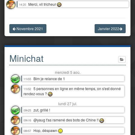
Merci, vil tricheur
14:20
Novembre 2021
Janvier 2022
Minichat
mercredi 5 aoû.
Bim je relance de 1
11h55
5 personnes en ligne en même temps, on s'est donné
11h52
rendez-vous ?
lundi 27 jul.
zut, grillé !
09h25
@yaug t'as ramené des bots de Chine !!
09h16
Hop, déspawn
08h57