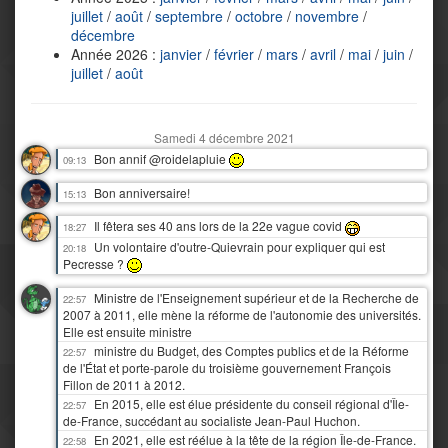
juillet
/
août
/
septembre
/
octobre
/
novembre
/
décembre
Année 2026 :
janvier
/
février
/
mars
/
avril
/
mai
/
juin
/
juillet
/
août
Samedi 4 décembre 2021
Bon annif @roidelapluie
09:13
Bon anniversaire!
15:13
Il fêtera ses 40 ans lors de la 22e vague covid
18:27
Un volontaire d'outre-Quievrain pour expliquer qui est
20:18
Pecresse ?
Ministre de l'Enseignement supérieur et de la Recherche de
22:57
2007 à 2011, elle mène la réforme de l'autonomie des universités.
Elle est ensuite ministre
ministre du Budget, des Comptes publics et de la Réforme
22:57
de l'État et porte-parole du troisième gouvernement François
Fillon de 2011 à 2012.
En 2015, elle est élue présidente du conseil régional d'Île-
22:57
de-France, succédant au socialiste Jean-Paul Huchon.
En 2021, elle est réélue à la tête de la région Île-de-France.
22:58