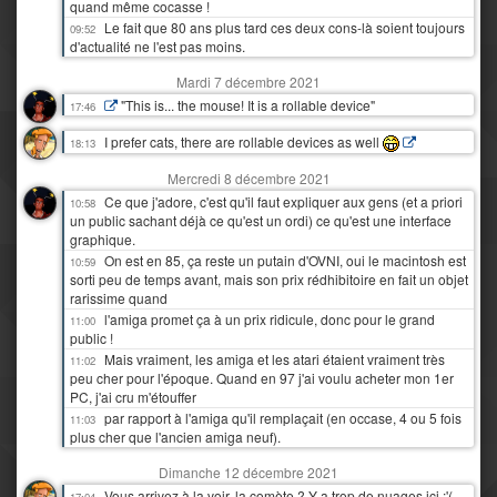
quand même cocasse !
Le fait que 80 ans plus tard ces deux cons-là soient toujours
09:52
d'actualité ne l'est pas moins.
Mardi 7 décembre 2021
"This is... the mouse! It is a rollable device"
17:46
I prefer cats, there are rollable devices as well
18:13
Mercredi 8 décembre 2021
Ce que j'adore, c'est qu'il faut expliquer aux gens (et a priori
10:58
un public sachant déjà ce qu'est un ordi) ce qu'est une interface
graphique.
On est en 85, ça reste un putain d'OVNI, oui le macintosh est
10:59
sorti peu de temps avant, mais son prix rédhibitoire en fait un objet
rarissime quand
l'amiga promet ça à un prix ridicule, donc pour le grand
11:00
public !
Mais vraiment, les amiga et les atari étaient vraiment très
11:02
peu cher pour l'époque. Quand en 97 j'ai voulu acheter mon 1er
PC, j'ai cru m'étouffer
par rapport à l'amiga qu'il remplaçait (en occase, 4 ou 5 fois
11:03
plus cher que l'ancien amiga neuf).
Dimanche 12 décembre 2021
Vous arrivez à la voir, la comète ? Y a trop de nuages ici :'(